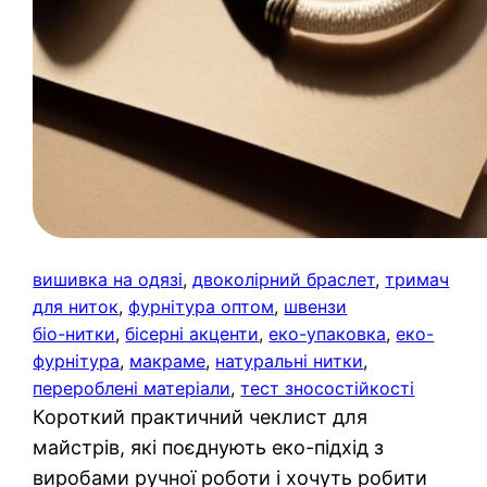
вишивка на одязі
, 
двоколірний браслет
, 
тримач
для ниток
, 
фурнітура оптом
, 
швензи
біо-нитки
, 
бісерні акценти
, 
еко-упаковка
, 
еко-
фурнітура
, 
макраме
, 
натуральні нитки
, 
перероблені матеріали
, 
тест зносостійкості
Короткий практичний чеклист для
майстрів, які поєднують еко-підхід з
виробами ручної роботи і хочуть робити