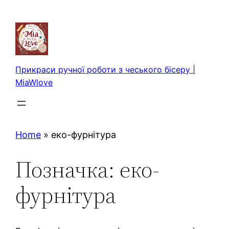
Перейти
до
вмісту
Прикраси ручної роботи з чеського бісеру |
MiaWlove
Home
»
еко-фурнітура
Позначка:
еко-
фурнітура