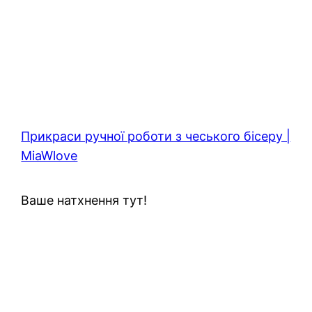
Прикраси ручної роботи з чеського бісеру |
MiaWlove
Ваше натхнення тут!