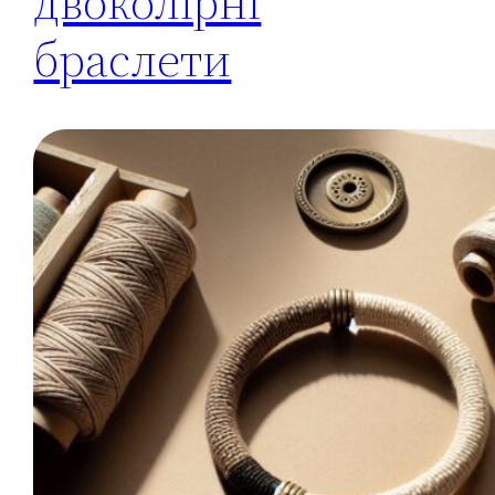
двоколірні
браслети