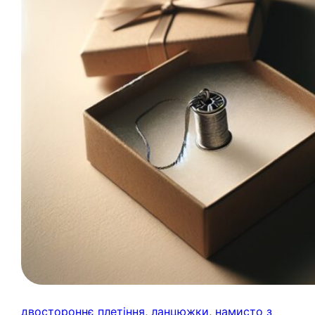
двостороннє плетіння
, 
ланцюжки
, 
намисто з