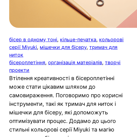
бісер в одному тоні
, 
кільце-печатка
, 
кольорові
серії Miyuki
, 
мішечки для бісеру
, 
тримач для
ниток
бісероплетіння
, 
організація матеріалів
, 
творчі
проекти
Втілення креативності в бісероплетінні
може стати цікавим шляхом до
самовираження. Поговоримо про корисні
інструменти, такі як тримач для ниток і
мішечки для бісеру, які допоможуть
оптимізувати процес. Додамо до цього
стильні кольорові серії Miyuki та магію