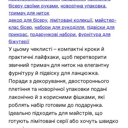
бісеру своїми руками
, 
новорічна упаковка
, 
тримач для ниток
декор для бісеру
, 
лімітовані колекції
, 
майстер-
клас бісер
, 
набори для рукоділля
, 
підвіски для
прикрас
, 
подарункові набори
, 
фурнітура для
біжутерії
У цьому чеклисті – компактні кроки й
практичні лайфхаки, щоб перетворити
звичний тримач для ниток на елегантну
фурнітуру й підвіску для ланцюжка.
Поради з декорування, двостороннього
плетіння та новорічної упаковки подані
лаконічно й з корисними фішками, які
роблять набір готовим до подарунка.
Ідеально підходить для майстрів, що
готують лімітовані серії або хочуть швидко