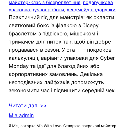
майстер-клас з бісероплетіння
, 
подарункова
упаковка ручної роботи
, 
хендмейд подарунки
Практичний гід для майстрів: як скласти
святковий бокс із фіалкою з бісеру,
браслетом з підвіскою, мішечком і
тримачем для ниток так, щоб він добре
продавався в сезон. У статті – покрокові
калькуляції, варіанти упаковки для Cyber
Monday та ідеї для благодійних або
корпоративних замовлень. Декілька
несподіваних лайфхаків допоможуть
зекономити час і підвищити середній чек.
Читати далі >>
Mia admin
Я Мія, авторка Mia With Love. Створюю покрокові майстер-