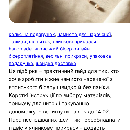
кольє на подарунок
, 
намисто для нареченої
, 
тримач для ниток
, 
ялинкові прикраси
handmade
, 
японський бісер онлайн
бісероплетіння
, 
весільні прикраси
, 
упаковка
подарунка
, 
швидка доставка
Ця підбірка – практичний гайд для тих, хто
хоче зробити ніжне намисто нареченої з
японського бісеру швидко й без паніки.
Короткі інструкції по вибору матеріалів,
тримачу для ниток і пакуванню
допоможуть встигнути навіть до 14.02.
Пара несподіваних ідей – як переобладнати
підвіс у ялинкову прикрасу – додасть