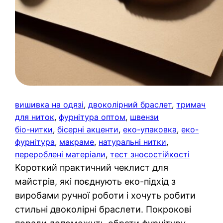
вишивка на одязі
, 
двоколірний браслет
, 
тримач
для ниток
, 
фурнітура оптом
, 
швензи
біо-нитки
, 
бісерні акценти
, 
еко-упаковка
, 
еко-
фурнітура
, 
макраме
, 
натуральні нитки
, 
перероблені матеріали
, 
тест зносостійкості
Короткий практичний чеклист для
майстрів, які поєднують еко-підхід з
виробами ручної роботи і хочуть робити
стильні двоколірні браслети. Покрокові