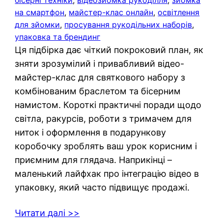
бісерні техніки
, 
відеозйомка рукоділля
, 
зйомка
на смартфон
, 
майстер-клас онлайн
, 
освітлення
для зйомки
, 
просування рукодільних наборів
, 
упаковка та брендинг
Ця підбірка дає чіткий покроковий план, як
зняти зрозумілий і привабливий відео-
майстер-клас для святкового набору з
комбінованим браслетом та бісерним
намистом. Короткі практичні поради щодо
світла, ракурсів, роботи з тримачем для
ниток і оформлення в подарункову
коробочку зроблять ваш урок корисним і
приємним для глядача. Наприкінці –
маленький лайфхак про інтеграцію відео в
упаковку, який часто підвищує продажі.
Читати далі >>