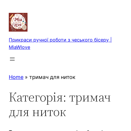
Перейти
до
вмісту
Прикраси ручної роботи з чеського бісеру |
MiaWlove
Home
»
тримач для ниток
Категорія:
тримач
для ниток