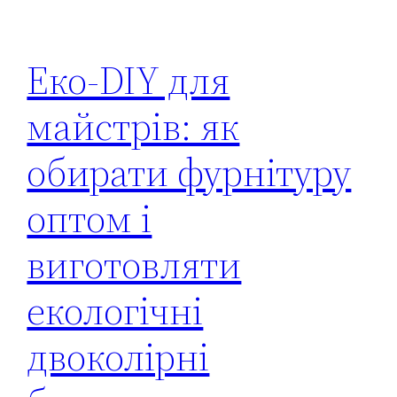
Еко-DIY для
майстрів: як
обирати фурнітуру
оптом і
виготовляти
екологічні
двоколірні