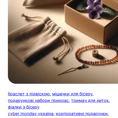
браслет з підвіскою
, 
мішечки для бісеру
, 
подарункові набори прикрас
, 
тримач для ниток
, 
фіалки з бісеру
cyber monday україна
, 
корпоративні подарунки
, 