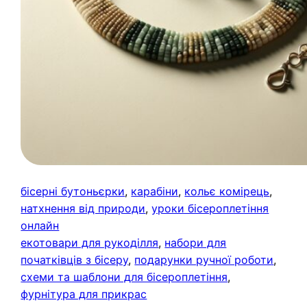
бісерні бутоньєрки
, 
карабіни
, 
кольє комірець
, 
натхнення від природи
, 
уроки бісероплетіння
онлайн
екотовари для рукоділля
, 
набори для
початківців з бісеру
, 
подарунки ручної роботи
, 
схеми та шаблони для бісероплетіння
, 
фурнітура для прикрас