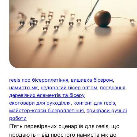
reels про бісероплетіння
, 
вишивка бісером
, 
намисто мк
, 
недорогий бісер оптом
, 
поєднання
дерев’яних елементів та бісеру
екотовари для рукоділля
, 
контент для reels
, 
майстер-класи бісероплетіння
, 
прикраси ручної
роботи
П’ять перевірених сценаріїв для reels, що
продають – від простого намиста мк до