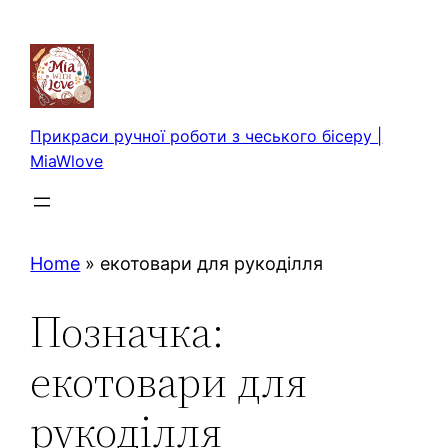
Перейти
до
вмісту
Прикраси ручної роботи з чеського бісеру |
MiaWlove
Home
»
екотовари для рукоділля
Позначка:
екотовари для
рукоділля