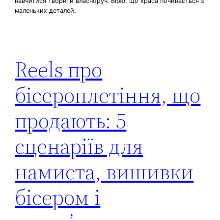
навчитися творити власноруч. Вірю, що краса починається з
маленьких деталей.
Reels про
бісероплетіння, що
продають: 5
сценаріїв для
намиста, вишивки
бісером і