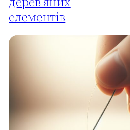
дерев’яних
елементів