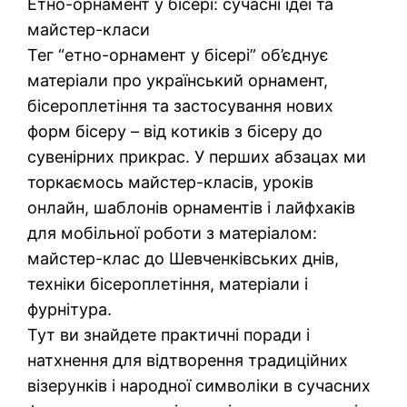
Етно-орнамент у бісері: сучасні ідеї та
майстер-класи
Тег “етно-орнамент у бісері” об’єднує
матеріали про український орнамент,
бісероплетіння та застосування нових
форм бісеру – від котиків з бісеру до
сувенірних прикрас. У перших абзацах ми
торкаємось майстер-класів, уроків
онлайн, шаблонів орнаментів і лайфхаків
для мобільної роботи з матеріалом:
майстер-клас до Шевченківських днів,
техніки бісероплетіння, матеріали і
фурнітура.
Тут ви знайдете практичні поради і
натхнення для відтворення традиційних
візерунків і народної символіки в сучасних