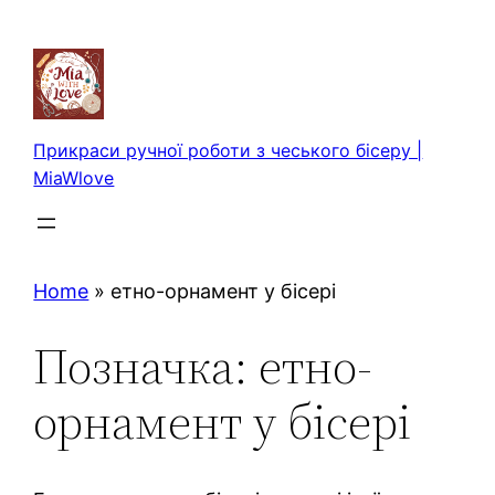
Перейти
до
вмісту
Прикраси ручної роботи з чеського бісеру |
MiaWlove
Home
»
етно-орнамент у бісері
Позначка:
етно-
орнамент у бісері