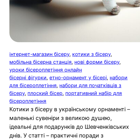
інтернет-магазин бісеру
, 
котики з бісеру
, 
мобільна бісерна станція
, 
нові форми бісеру
, 
уроки бісероплетіння онлайн
бісерні фігурки
, 
етно-орнамент у бісері
, 
набори
для бісероплетіння
, 
набори для початківців з
бісеру
, 
плоский бісер
, 
портативний набір для
бісероплетіння
Котики з бісеру в українському орнаменті –
маленькі сувеніри з великою душею,
ідеальні для подарунків до Шевченківських
днів. У статті – практичні поради з