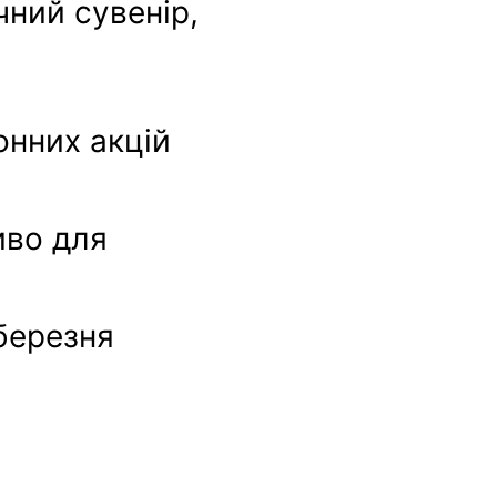
чний сувенір,
онних акцій
иво для
березня