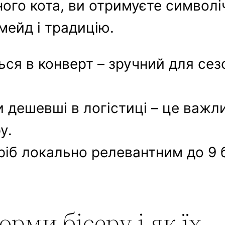
ого кота, ви отримуєте символі
мейд і традицію.
ся в конверт – зручний для сез
и дешевші в логістиці – це важл
у.
ріб локально релевантним до 9 
рми бісеру і як їх