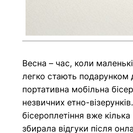
Весна – час, коли маленьк
легко стають подарунком д
портативна мобільна бісе
незвичних етно-візерунків
бісероплетіння вже кілька 
збирала відгуки після онлай