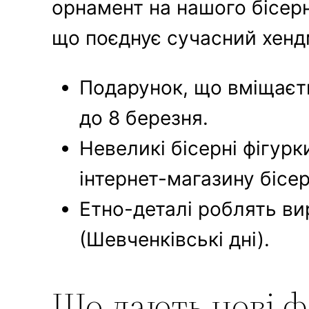
орнамент на нашого бісерн
що поєднує сучасний хенд
Подарунок, що вміщаєть
до 8 березня.
Невеликі бісерні фігурк
інтернет-магазину бісер
Етно-деталі роблять ви
(Шевченківські дні).
Що дають нові фо