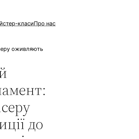
йстер-класи
Про нас
ісеру оживляють
 й
намент:
ісеру
ції до