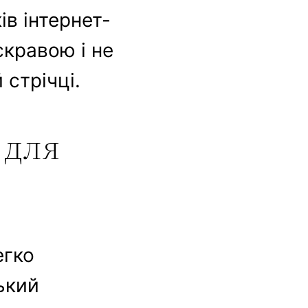
ів інтернет-
скравою і не
стрічці.
 для
егко
ький