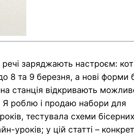
і речі заряджають настроєм: кот
о 8 та 9 березня, а нові форми 
рна станція відкривають можлив
. Я роблю і продаю набори для
років, тестувала схеми бісерних 
н-уроків; у цій статті – конкретн