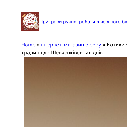
Перейти
до
Прикраси ручної роботи з чеського бі
вмісту
Home
»
інтернет-магазин бісеру
»
Котики 
традиції до Шевченківських днів