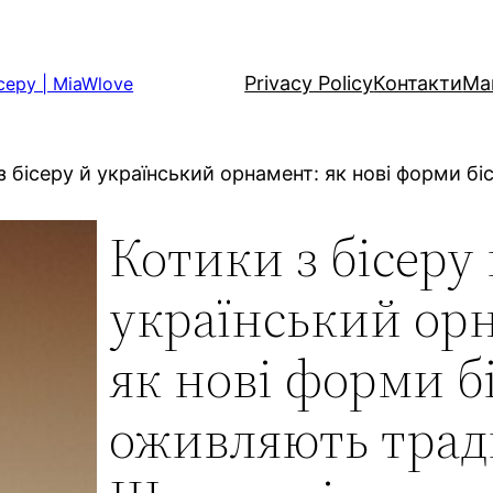
Privacy Policy
Контакти
Ма
серу | MiaWlove
з бісеру й український орнамент: як нові форми б
Котики з бісеру
український ор
як нові форми б
оживляють тради