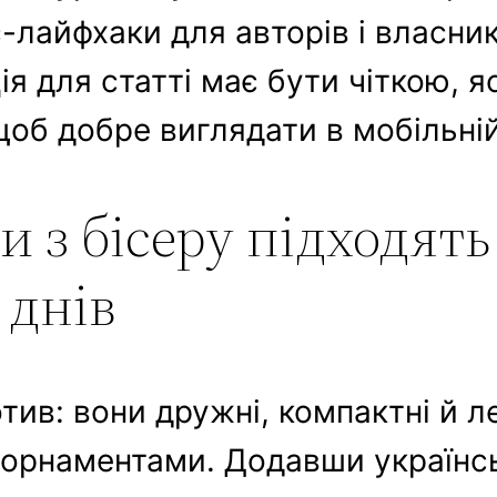
-лайфхаки для авторів і власник
ія для статті має бути чіткою, я
б добре виглядати в мобільній 
 з бісеру підходять
 днів
тив: вони дружні, компактні й л
 орнаментами. Додавши українс