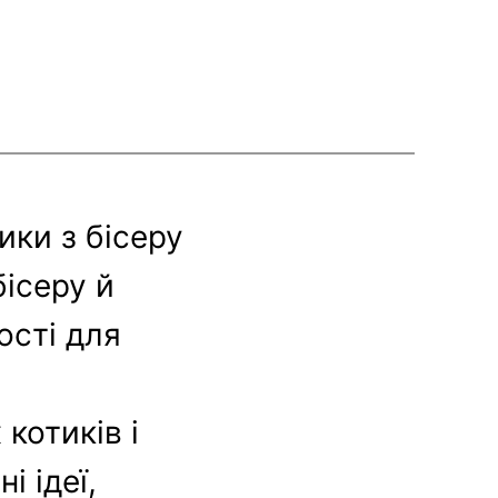
ики з бісеру
бісеру й
ості для
котиків і
і ідеї,