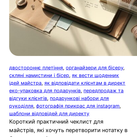
двостороннє плетіння
, 
органайзери для бісеру
, 
скляні намистини і бісер
, 
як вести щоденник
ідей майстра
, 
як відповідати клієнтам в директ
еко-упаковка для подарунків
, 
передпродаж та
відгуки клієнтів
, 
подарункові набори для
рукоділля
, 
фотографія прикрас для instagram
, 
шаблони відповідей для директу
Короткий практичний чеклист для
майстрів, які хочуть перетворити нотатку в