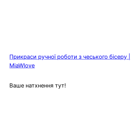
Прикраси ручної роботи з чеського бісеру |
MiaWlove
Ваше натхнення тут!