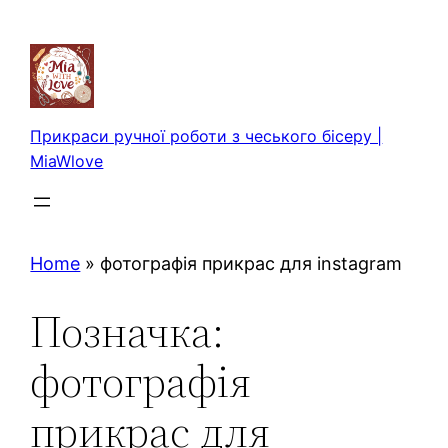
Перейти
до
вмісту
Прикраси ручної роботи з чеського бісеру |
MiaWlove
Home
»
фотографія прикрас для instagram
Позначка:
фотографія
прикрас для