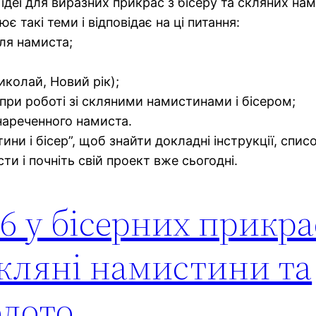
 ідеї для виразних прикрас з бісеру та скляних на
є такі теми і відповідає на ці питання:
для намиста;
иколай, Новий рік);
 при роботі зі скляними намистинами і бісером;
нареченного намиста.
ни і бісер”, щоб знайти докладні інструкції, список
ти і почніть свій проект вже сьогодні.
6 у бісерних прикра
скляні намистини та
олото