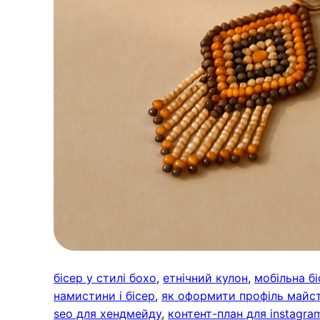
бісер у стилі бохо
, 
етнічний кулон
, 
мобільна бі
намистини і бісер
, 
як оформити профіль майс
seo для хендмейду
, 
контент-план для instagra