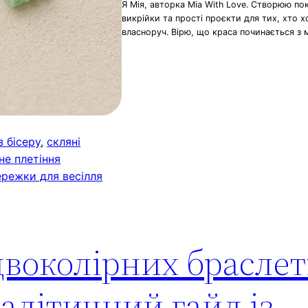
Я Мія, авторка Mia With Love. Створюю по
викрійки та прості проєкти для тих, хто 
власноруч. Вірю, що краса починається з 
з бісеру
, 
скляні
не плетіння
ережки для весілля
воколірних браслеті
налітичний гайд із