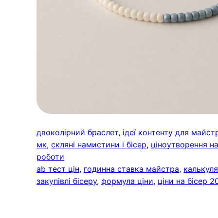
двоколірний браслет
, 
ідеї контенту для майстр
мк
, 
скляні намистини і бісер
, 
ціноутворення на
роботи
ab тест цін
, 
годинна ставка майстра
, 
калькуля
закупівлі бісеру
, 
формула ціни
, 
ціни на бісер 2