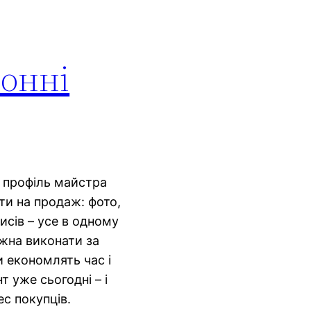
зонні
 профіль майстра
ти на продаж: фото,
исів – усе в одному
ожна виконати за
и економлять час і
 уже сьогодні – і
ес покупців.