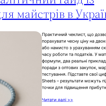
ля майстрів в Украї
Практичний чеклист, що дозв
порахувати чесну ціну на дво
або намисто з урахуванням с
часу роботи та податків. У мате
формули, два реальні приклади
поради з оптових закупок, мар
тестування. Підставте свої ц
Sheets – результати можуть пі
точки для підвищення прибутк
Читати далі >>