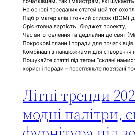
початківцям, так і майстрам, які шукають
На основі переданих статей цей тег охоплю
Підбір матеріалів і точний список (BOM) 
Орієнтовна вартість і бюджет проекту;
Час виготовлення та дедлайни до свят (М
Покрокові плани і поради для початківців
Комбінації з ланцюжками для створення 
Пошукайте статті під тегом “скляні намисти
корисні поради – перегляньте пов’язані пос
Літні тренди 202
модні палітри, 
фурнітура під з