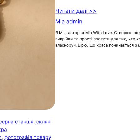
Читати далі >>
Mia admin
Я Мія, авторка Mia With Love. Створюю по
викрійки та прості проєкти для тих, хто 
власноруч. Вірю, що краса починається з 
серна станція
, 
скляні
тра
m
, 
фотографія товару