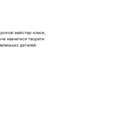
крокові майстер-класи,
хоче навчитися творити
маленьких деталей.