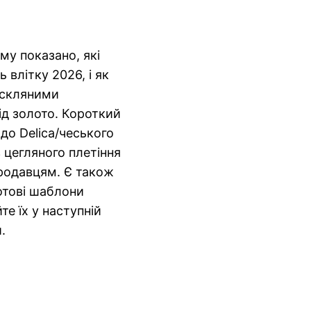
му показано, які
 влітку 2026, і як
і скляними
ід золото. Короткий
до Delica/чеського
 цегляного плетіння
продавцям. Є також
отові шаблони
те їх у наступній
.