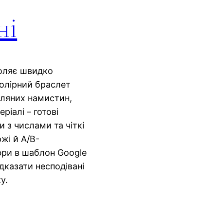
ні
оляє швидко
колірний браслет
кляних намистин,
ріалі – готові
 з числами та чіткі
жі й A/B-
ифри в шаблон Google
дказати несподівані
у.