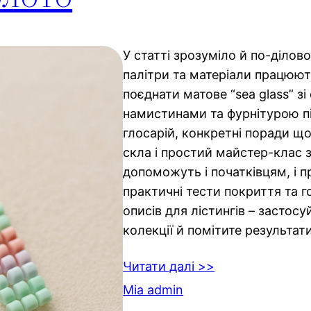
У статті зрозуміло й по-ділово
палітри та матеріали працюють
поєднати матове “sea glass” з
намистинами та фурнітурою п
глосарій, конкретні поради що
скла і простий майстер-клас з
допоможуть і початківцям, і 
практичні тести покриття та г
описів для лістингів – застосуй
колекції й помітите результати
Читати далі >>
Mia admin