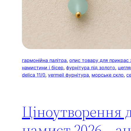
гармонійна палітра
, 
опис товару для прикрас 
намистини і бісер
, 
фурнітура під золото
, 
цегля
delica 11/0
, 
vermeil фурнітура
, 
морське скло
, 
с
Ціноутворення д
намист 2026 – а