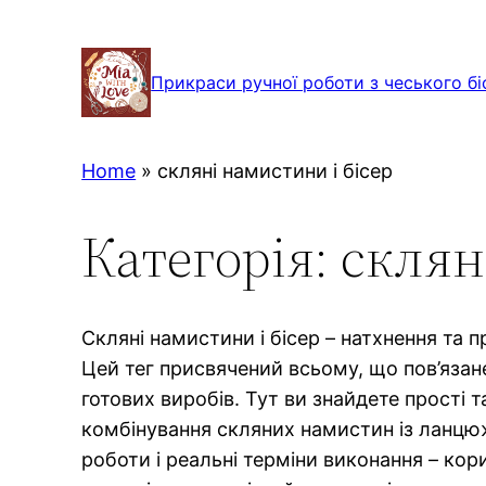
Перейти
до
Прикраси ручної роботи з чеського бі
вмісту
Home
»
скляні намистини і бісер
Категорія:
склян
Скляні намистини і бісер – натхнення та 
Цей тег присвячений всьому, що пов’язане
готових виробів. Тут ви знайдете прості 
комбінування скляних намистин із ланцюжк
роботи і реальні терміни виконання – кор