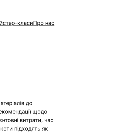
йстер-класи
Про нас
атеріалів до
 рекомендації щодо
нтовні витрати, час
ексти підходять як