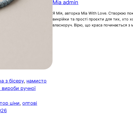
Mia admin
Я Мія, авторка Mia With Love. Створюю по
викрійки та прості проєкти для тих, хто 
власноруч. Вірю, що краса починається з 
а з бісеру
, 
намисто
 вироби ручної
тор ціни
, 
оптові
026