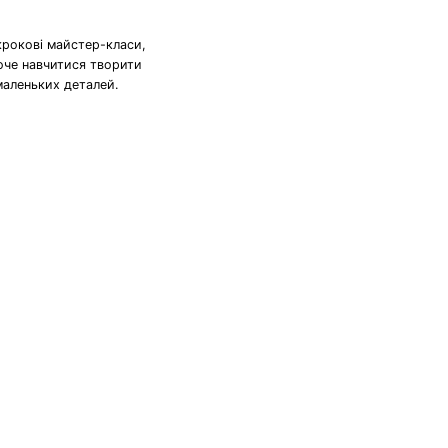
крокові майстер-класи,
хоче навчитися творити
маленьких деталей.