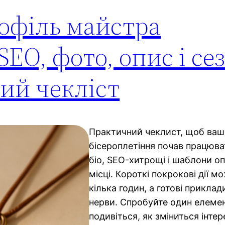
офіль майстра
SEO, фото, опис і се
ний чекліст
Практичний чеклист, щоб ваш
бісероплетіння почав працюва
біо, SEO-хитрощі і шаблони оп
місці. Короткі покрокові дії м
кілька годин, а готові приклад
нерви. Спробуйте один елемент
подивіться, як зміниться інтер