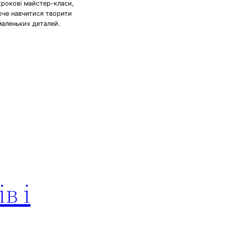
крокові майстер-класи,
хоче навчитися творити
маленьких деталей.
в і