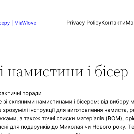
Privacy Policy
Контакти
Ма
серу | MiaWlove
і намистини і бісер
практичні поради
 зі скляними намистинами і бісером: від вибору м
та зрозумілі інструкції для виготовлення намиста,
ами, а також точні списки матеріалів (BOM), оріє
исні для подарунків до Миколая чи Нового року. Т