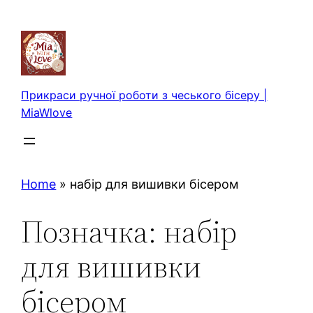
Перейти
до
вмісту
Прикраси ручної роботи з чеського бісеру |
MiaWlove
Home
»
набір для вишивки бісером
Позначка:
набір
для вишивки
бісером