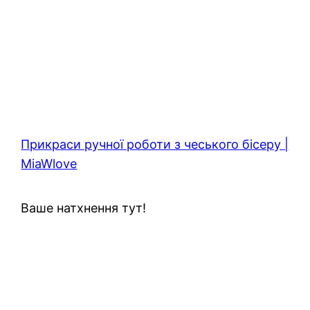
Прикраси ручної роботи з чеського бісеру |
MiaWlove
Ваше натхнення тут!