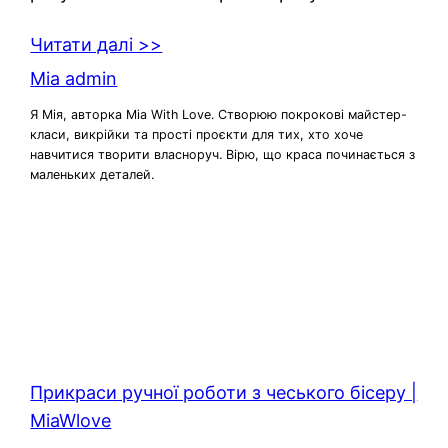
Читати далі >>
Mia admin
Я Мія, авторка Mia With Love. Створюю покрокові майстер-
класи, викрійки та прості проєкти для тих, хто хоче
навчитися творити власноруч. Вірю, що краса починається з
маленьких деталей.
Прикраси ручної роботи з чеського бісеру |
MiaWlove