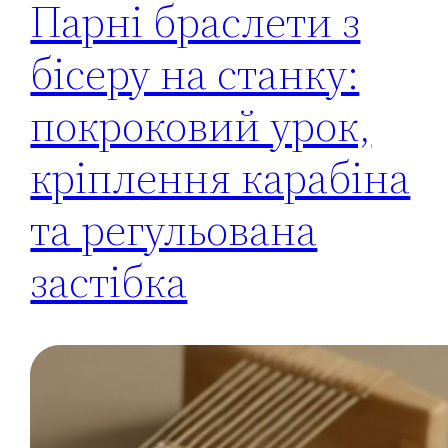
Парні браслети з
бісеру на станку:
покроковий урок,
кріплення карабіна
та регульована
застібка