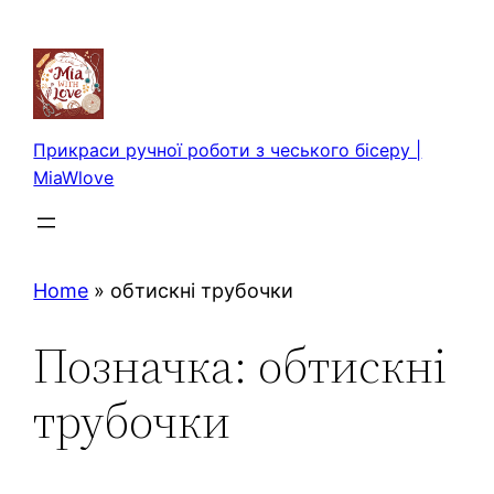
Перейти
до
вмісту
Прикраси ручної роботи з чеського бісеру |
MiaWlove
Home
»
обтискні трубочки
Позначка:
обтискні
трубочки