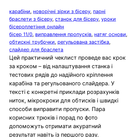
карабіни
, 
новорічні зірки з бісеру
, 
парні
браслети з бісеру
, 
станок для бісеру
, 
уроки
бісероплетіння онлайн
бісер 11/0
, 
виправлення пропусків
, 
натяг основи
, 
обтискні трубочки
, 
регульована застібка
, 
слайдер для браслета
Цей практичний чеклист проведе вас крок
за кроком – від налаштування станка і
тестових рядів до надійного кріплення
карабіна та регульованого слайдера. У
тексті є конкретні приклади розрахунків
ниток, мікрокроки для обтисків і швидкі
способи виправити пропуски. Пара
корисних трюків і порад по фото
допоможуть отримати акуратний
результат навіть із першого разу.