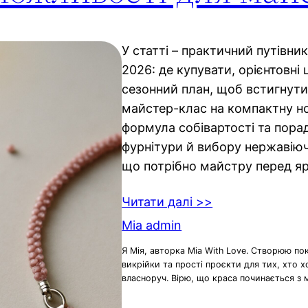
У статті – практичний путівник
2026: де купувати, орієнтовні 
сезонний план, щоб встигнути 
майстер-клас на компактну но
формула собівартості та порад
фурнітури й вибору нержавіючи
що потрібно майстру перед я
Читати далі >>
Mia admin
Я Мія, авторка Mia With Love. Створюю по
викрійки та прості проєкти для тих, хто 
власноруч. Вірю, що краса починається з 