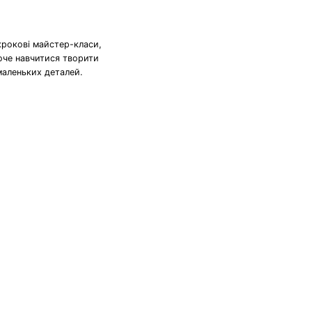
крокові майстер-класи,
хоче навчитися творити
маленьких деталей.