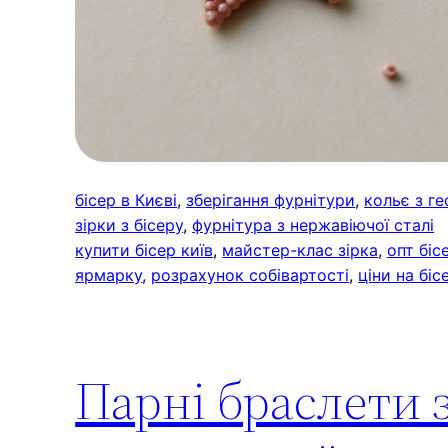
бісер в Києві
, 
зберігання фурнітури
, 
кольє з г
зірки з бісеру
, 
фурнітура з нержавіючої сталі
купити бісер київ
, 
майстер-клас зірка
, 
опт біс
ярмарку
, 
розрахунок собівартості
, 
ціни на бі
Парні браслети з