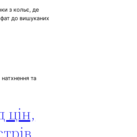
рки з кольє, де
х фат до вишуканих
, натхнення та
д цін,
стрів