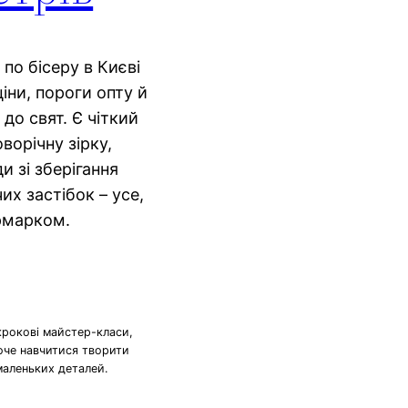
 по бісеру в Києві
ціни, пороги опту й
до свят. Є чіткий
ворічну зірку,
и зі зберігання
х застібок – усе,
рмарком.
крокові майстер-класи,
хоче навчитися творити
маленьких деталей.