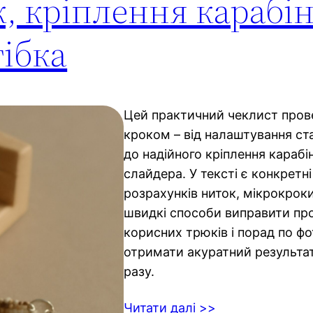
, кріплення карабін
тібка
Цей практичний чеклист прове
кроком – від налаштування ста
до надійного кріплення карабі
слайдера. У тексті є конкретн
розрахунків ниток, мікрокроки
швидкі способи виправити пр
корисних трюків і порад по 
отримати акуратний результат
разу.
Читати далі >>