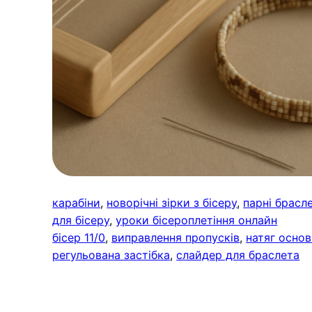
карабіни
, 
новорічні зірки з бісеру
, 
парні брасле
для бісеру
, 
уроки бісероплетіння онлайн
бісер 11/0
, 
виправлення пропусків
, 
натяг осно
регульована застібка
, 
слайдер для браслета