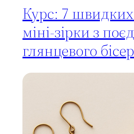
Курс: 7 швидких 
міні-зірки з по
глянцевого бісе