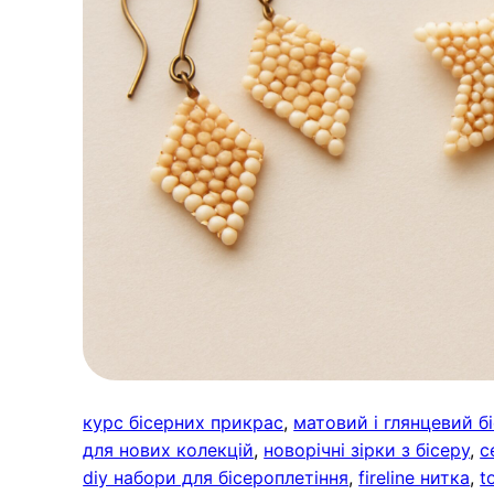
курс бісерних прикрас
, 
матовий і глянцевий б
для нових колекцій
, 
новорічні зірки з бісеру
, 
с
diy набори для бісероплетіння
, 
fireline нитка
, 
t