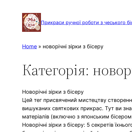
Перейти
до
Прикраси ручної роботи з чеського бі
вмісту
Home
»
новорічні зірки з бісеру
Категорія:
новорі
Новорічні зірки з бісеру
Цей тег присвячений мистецтву створення 
вишуканих святкових прикрас. Тут ви зна
матеріалів (включно з японським бісером) 
Новорічні зірки з бісеру: 5 секретів їхньо