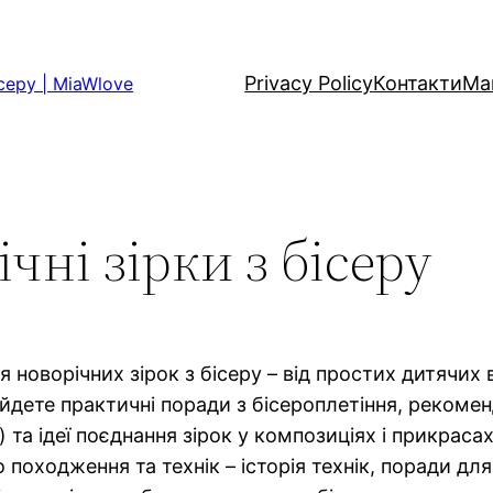
Privacy Policy
Контакти
Ма
серу | MiaWlove
чні зірки з бісеру
новорічних зірок з бісеру – від простих дитячих 
йдете практичні поради з бісероплетіння, рекоме
та ідеї поєднання зірок у композиціях і прикрасах
го походження та технік – історія технік, поради для