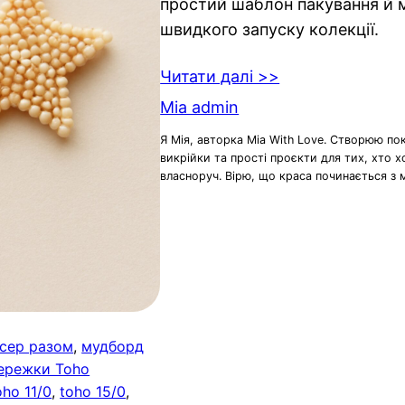
простий шаблон пакування й 
швидкого запуску колекції.
Читати далі >>
Mia admin
Я Мія, авторка Mia With Love. Створюю по
викрійки та прості проєкти для тих, хто 
власноруч. Вірю, що краса починається з 
ісер разом
, 
мудборд
ережки Toho
oho 11/0
, 
toho 15/0
, 