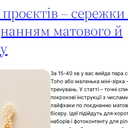
проєктів – сережки 
єднанням матового й
ру
За 15-40 хв у вас вийде пара
Toho або маленька міні-зірка 
тренувань. У статті – точні спи
покрокові інструкції з числам
лайфхаки по поєднанню матово
бісеру. Ідеї підійдуть для коро
наборів і фотоконтенту для ріл