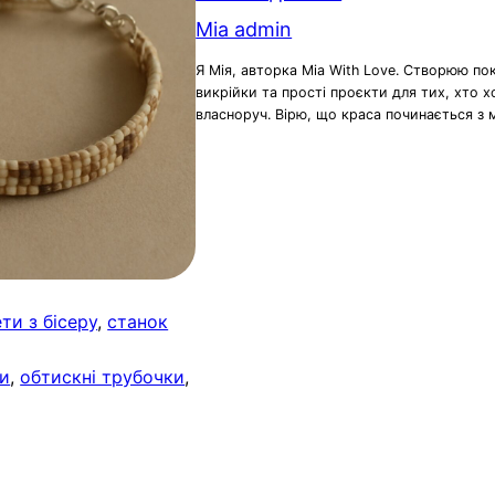
Mia admin
Я Мія, авторка Mia With Love. Створюю по
викрійки та прості проєкти для тих, хто 
власноруч. Вірю, що краса починається з 
ти з бісеру
, 
станок
ви
, 
обтискні трубочки
, 