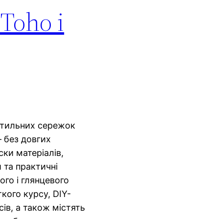
Toho і
 стильних сережок
– без довгих
ски матеріалів,
и та практичні
го і глянцевого
ткого курсу, DIY-
сів, а також містять