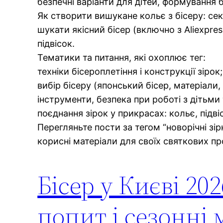
безпечні варіанти для дітей, формування 
Як створити вишукане кольє з бісеру: секр
шукати якісний бісер (включно з Aliexpre
підвісок.
Тематики та питання, які охоплює тег:
техніки бісероплетіння і конструкції зірок;
вибір бісеру (японський бісер, матеріали,
інструменти, безпека при роботі з дітьми 
поєднання зірок у прикрасах: кольє, підв
Перегляньте пости за тегом “новорічні зі
корисні матеріали для своїх святкових пр
Бісер у Києві 202
попит і сезонні