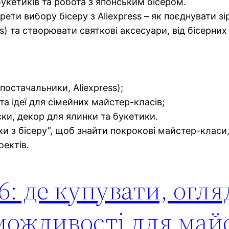
букетиків та робота з японським бісером.
ети вибору бісеру з Aliexpress – як поєднувати зі
ss) та створювати святкові аксесуари, від бісерни
 постачальники, Aliexpress);
та ідеї для сімейних майстер-класів;
іски, декор для ялинки та букетики.
рки з бісеру”, щоб знайти покрокові майстер-класи
оектів.
6: де купувати, огля
 можливості для май