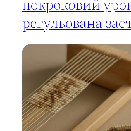
покроковий урок
регульована зас