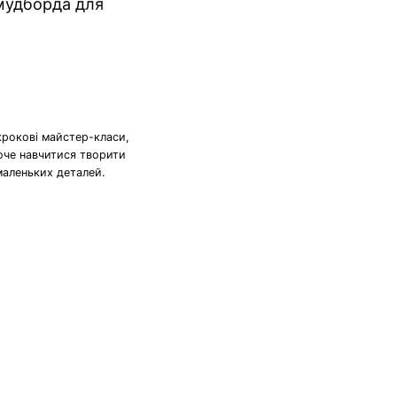
мудборда для
крокові майстер-класи,
хоче навчитися творити
маленьких деталей.