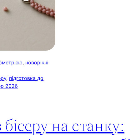
еометрією
, 
новорічні
еру
, 
підготовка до
сер 2026
 бісеру на станку: