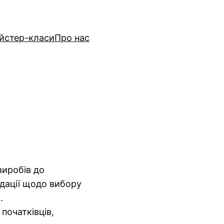
йстер-класи
Про нас
виробів до
ндації щодо вибору
.
 початківців,