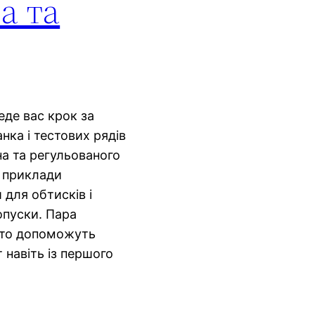
а та
де вас крок за
нка і тестових рядів
на та регульованого
і приклади
 для обтисків і
опуски. Пара
фото допоможуть
 навіть із першого