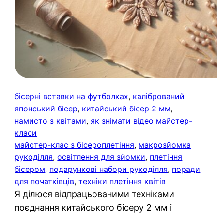
бісерні вставки на футболках
, 
калібрований
японський бісер
, 
китайський бісер 2 мм
, 
намисто з квітами
, 
як знімати відео майстер-
класи
майстер-клас з бісероплетіння
, 
макрозйомка
рукоділля
, 
освітлення для зйомки
, 
плетіння
бісером
, 
подарункові набори рукоділля
, 
поради
для початківців
, 
техніки плетіння квітів
Я ділюся відпрацьованими техніками
поєднання китайського бісеру 2 мм і