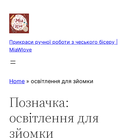
Перейти
до
вмісту
Прикраси ручної роботи з чеського бісеру |
MiaWlove
Home
»
освітлення для зйомки
Позначка:
освітлення для
зйомки