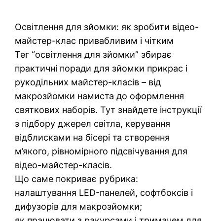
Освітлення для зйомки: як зробити відео-
майстер-клас привабливим і чітким
Тег “освітлення для зйомки” збирає
практичні поради для зйомки прикрас і
рукодільних майстер-класів – від
макрозйомки намиста до оформлення
святкових наборів. Тут знайдете інструкції
з підбору джерел світла, керування
відблисками на бісері та створення
м’якого, рівномірного підсвічування для
відео-майстер-класів.
Що саме покриває рубрика:
налаштування LED-панелей, софтбоксів і
дифузорів для макрозйомки;
як працювати з ракурсами і тримачем для