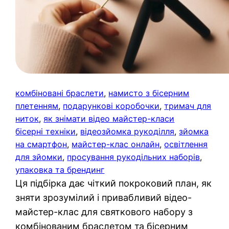
комбіновані браслети
, 
намисто з бісерним
плетенням
, 
подарункові коробочки
, 
тримач для
ниток
, 
як знімати відео майстер-класи
бісерні техніки
, 
відеозйомка рукоділля
, 
зйомка
на смартфон
, 
майстер-клас онлайн
, 
освітлення
для зйомки
, 
просування рукодільних наборів
, 
упаковка та брендинг
Ця підбірка дає чіткий покроковий план, як
зняти зрозумілий і привабливий відео-
майстер-клас для святкового набору з
комбінованим браслетом та бісерним