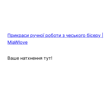
Прикраси ручної роботи з чеського бісеру |
MiaWlove
Ваше натхнення тут!