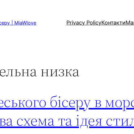
Privacy Policy
Контакти
Ма
серу | MiaWlove
ельна низка
еського бісеру в мор
ва схема та ідея сти