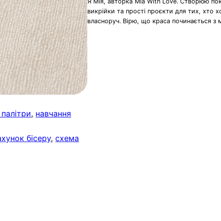
Я Мія, авторка Mia With Love. Створюю по
викрійки та прості проєкти для тих, хто 
власноруч. Вірю, що краса починається з 
 палітри
, 
навчання
хунок бісеру
, 
схема