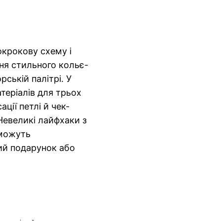
окрокову схему і
ня стильного кольє-
рській палітрі. У
теріалів для трьох
ації петлі й чек-
Невеликі лайфхаки з
оможуть
вий подарунок або