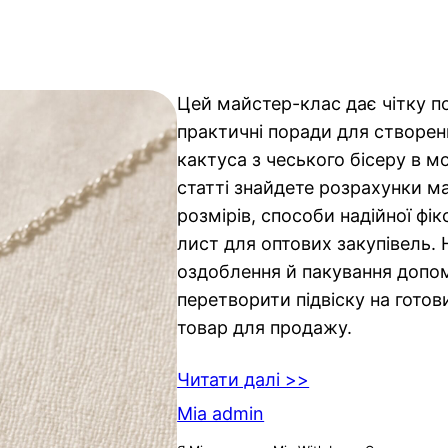
Цей майстер-клас дає чітку п
практичні поради для створен
кактуса з чеського бісеру в мо
статті знайдете розрахунки ма
розмірів, способи надійної фікс
лист для оптових закупівель. 
оздоблення й пакування доп
перетворити підвіску на гото
товар для продажу.
Читати далі >>
Mia admin