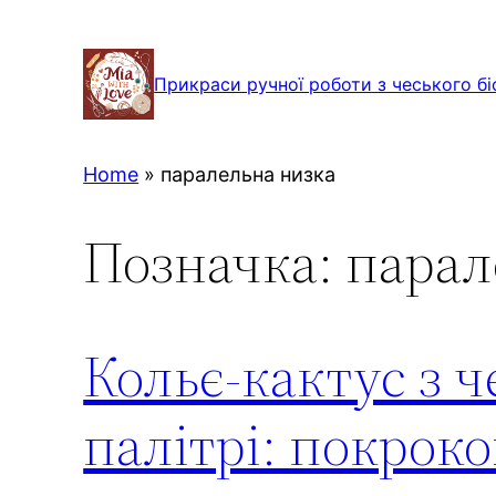
Перейти
до
Прикраси ручної роботи з чеського бі
вмісту
Home
»
паралельна низка
Позначка:
парал
Кольє-кактус з ч
палітрі: покроко