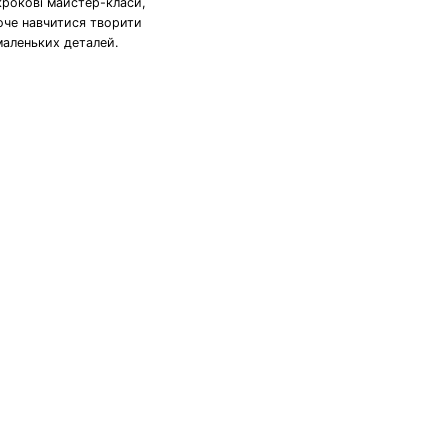
крокові майстер-класи,
хоче навчитися творити
маленьких деталей.