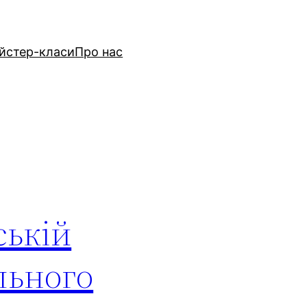
йстер-класи
Про нас
ській
льного