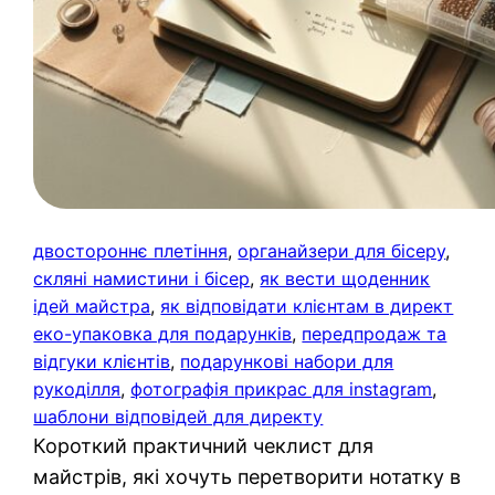
двостороннє плетіння
, 
органайзери для бісеру
, 
скляні намистини і бісер
, 
як вести щоденник
ідей майстра
, 
як відповідати клієнтам в директ
еко-упаковка для подарунків
, 
передпродаж та
відгуки клієнтів
, 
подарункові набори для
рукоділля
, 
фотографія прикрас для instagram
, 
шаблони відповідей для директу
Короткий практичний чеклист для
майстрів, які хочуть перетворити нотатку в