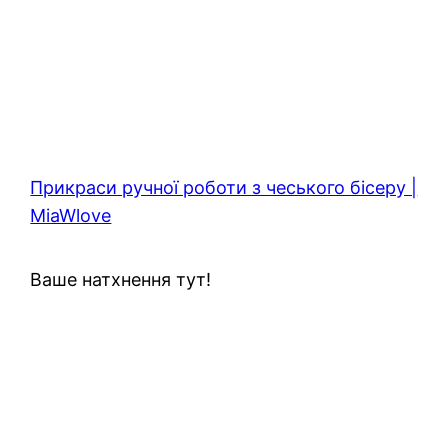
Прикраси ручної роботи з чеського бісеру |
MiaWlove
Ваше натхнення тут!