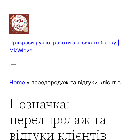
Перейти
до
вмісту
Прикраси ручної роботи з чеського бісеру |
MiaWlove
Home
»
передпродаж та відгуки клієнтів
Позначка:
передпродаж та
відгуки клієнтів