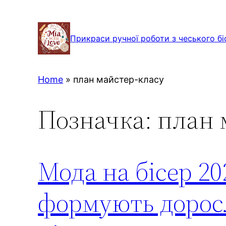
Перейти
до
Прикраси ручної роботи з чеського бі
вмісту
Home
»
план майстер-класу
Позначка:
план 
Мода на бісер 20
формують доросл