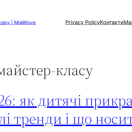
Privacy Policy
Контакти
Ма
серу | MiaWlove
майстер-класу
26: як дитячі прикр
і тренди і що носи