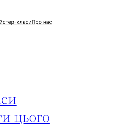
йстер-класи
Про нас
аси
ти цього