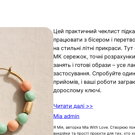
Цей практичний чеклист підка
працювати з бісером і перетв
на стильні літні прикраси. Тут
МК сережок, точні розрахунки
занять і готові образи – усе л
застосування. Спробуйте один
прийомів, і ваші роботи загра
дорослому ключі.
Читати далі >>
Mia admin
Я Мія, авторка Mia With Love. Створюю по
викрійки та прості проєкти для тих, хто 