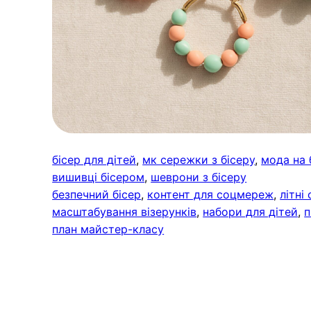
бісер для дітей
, 
мк сережки з бісеру
, 
мода на 
вишивці бісером
, 
шеврони з бісеру
безпечний бісер
, 
контент для соцмереж
, 
літні
масштабування візерунків
, 
набори для дітей
, 
п
план майстер-класу