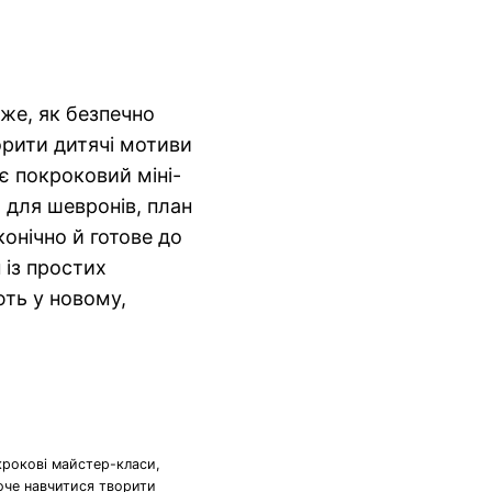
же, як безпечно
орити дитячі мотиви
 є покроковий міні-
 для шевронів, план
аконічно й готове до
 із простих
ють у новому,
крокові майстер-класи,
хоче навчитися творити