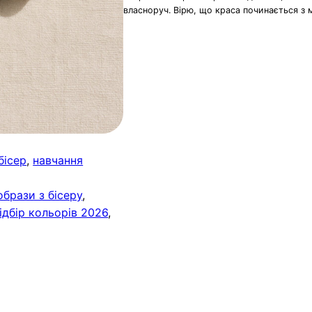
власноруч. Вірю, що краса починається з 
бісер
, 
навчання
 образи з бісеру
, 
ідбір кольорів 2026
, 