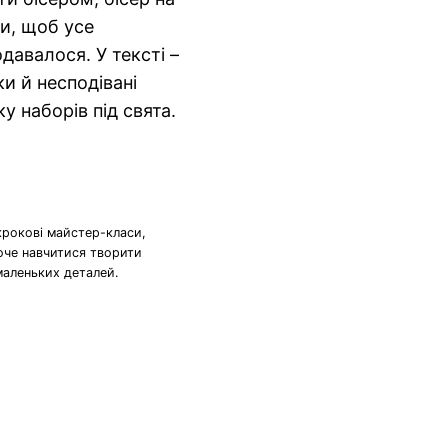
ри, щоб усе
давалося. У тексті –
и й несподівані
 наборів під свята.
крокові майстер-класи,
хоче навчитися творити
маленьких деталей.