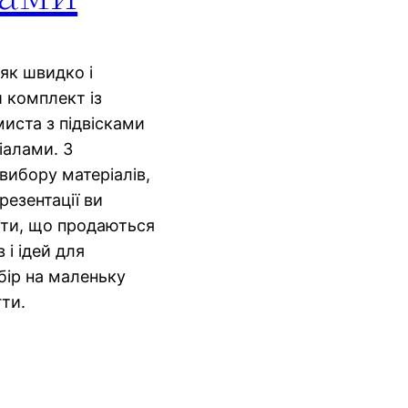
як швидко і
 комплект із
миста з підвісками
іалами. З
ибору матеріалів,
резентації ви
ти, що продаються
 і ідей для
бір на маленьку
гти.