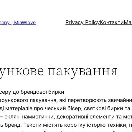
Privacy Policy
Контакти
Ма
серу | MiaWlove
ункове пакування
ісеру до брендової бирки
дарункового пакування, які перетворюють звичайни
і матеріалів про чеський бісер, святкові бирки та 
 – скляні намистинки, декоративні елементи та ме
бренд. Тексти містять коротку історію техніки, п