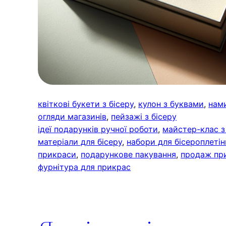
квіткові букети з бісеру
, 
кулон з буквами
, 
нами
огляди магазинів
, 
пейзажі з бісеру
ідеї подарунків ручної роботи
, 
майстер-клас з
матеріали для бісеру
, 
набори для бісероплетін
прикраси
, 
подарункове пакування
, 
продаж пр
фурнітура для прикрас