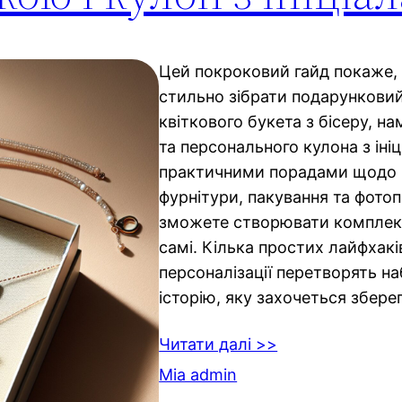
Цей покроковий гайд покаже, 
стильно зібрати подарунковий
квіткового букета з бісеру, на
та персонального кулона з ініц
практичними порадами щодо в
фурнітури, пакування та фотоп
зможете створювати комплек
самі. Кілька простих лайфхаків
персоналізації перетворять на
історію, яку захочеться збере
Читати далі >>
Mia admin