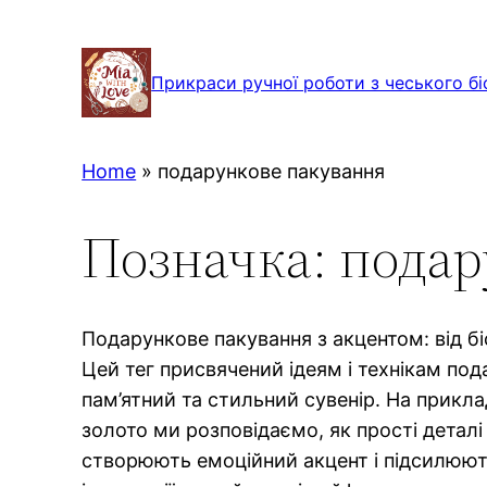
Перейти
до
Прикраси ручної роботи з чеського бі
вмісту
Home
»
подарункове пакування
Позначка:
подар
Подарункове пакування з акцентом: від б
Цей тег присвячений ідеям і технікам по
пам’ятний та стильний сувенір. На приклад
золото ми розповідаємо, як прості деталі
створюють емоційний акцент і підсилюють 