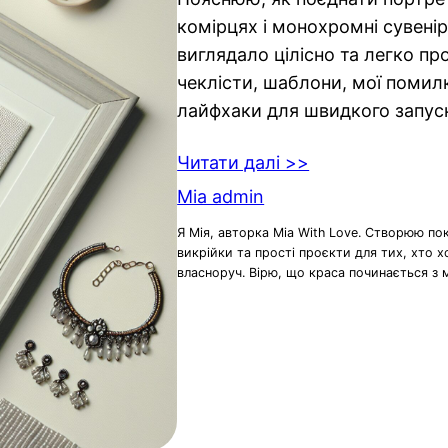
комірцях і монохромні сувені
виглядало цілісно та легко про
чеклісти, шаблони, мої помилк
лайфхаки для швидкого запуску
Читати далі >>
Mia admin
Я Мія, авторка Mia With Love. Створюю по
викрійки та прості проєкти для тих, хто 
власноруч. Вірю, що краса починається з 