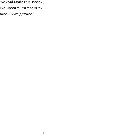
крокові майстер-класи,
хоче навчитися творити
маленьких деталей.