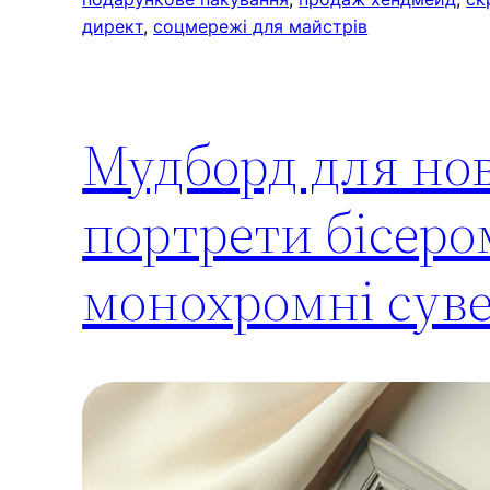
директ
, 
соцмережі для майстрів
Мудборд для нов
портрети бісером
монохромні суве