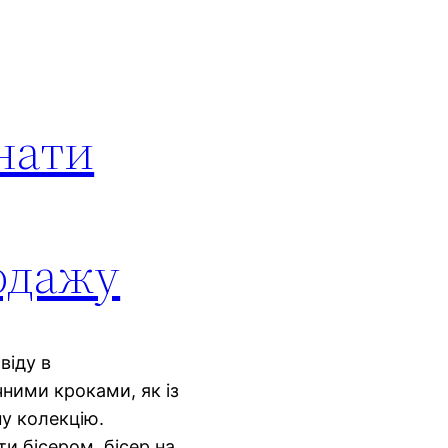
днати
одажу
віду в
чними кроками, як із
у колекцію.
и бісером, бісер на