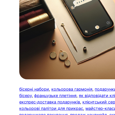
бісерні набори
, 
кольорова гармонія
, 
подарунки
бісеру
, 
французьке плетіння
, 
як відповідати кл
експрес‑доставка подарунків
, 
клієнтський сер
кольорові палітри для прикрас
, 
майстер-класи
подарункове пакування
, 
продаж хендмейд
, 
ск