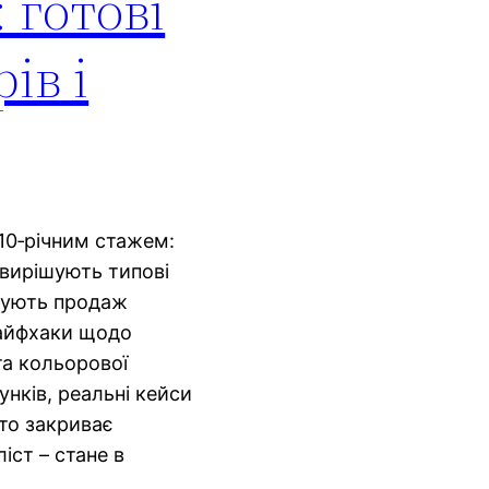
 готові
ів і
 10‑річним стажем:
 вирішують типові
шують продаж
лайфхаки щодо
та кольорової
унків, реальні кейси
сто закриває
іст – стане в
.