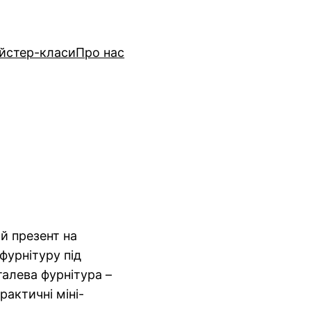
йстер-класи
Про нас
й презент на
фурнітуру під
талева фурнітура –
рактичні міні-