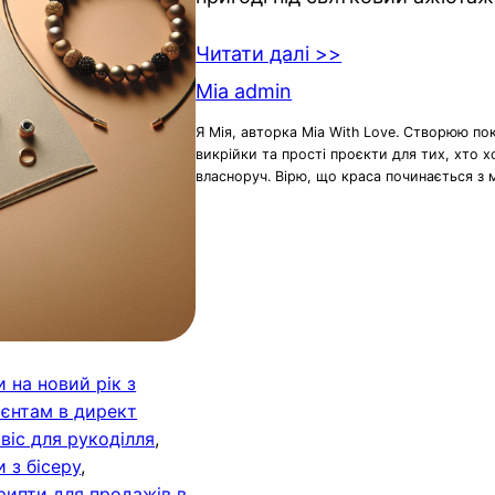
Читати далі >>
Mia admin
Я Мія, авторка Mia With Love. Створюю по
викрійки та прості проєкти для тих, хто 
власноруч. Вірю, що краса починається з 
 на новий рік з
ієнтам в директ
віс для рукоділля
, 
 з бісеру
, 
рипти для продажів в