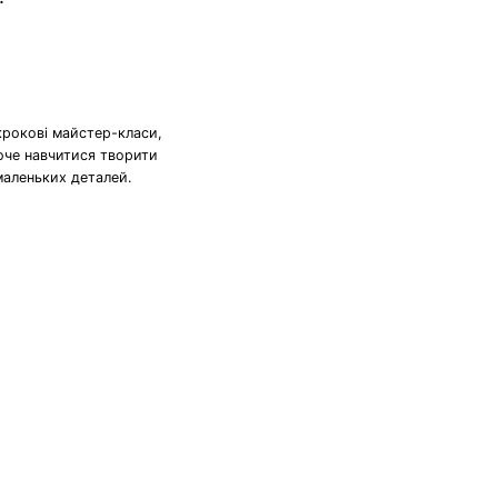
крокові майстер-класи,
хоче навчитися творити
маленьких деталей.