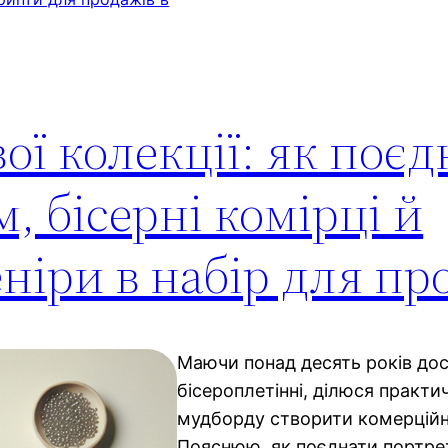
ої колекції: як поє
, бісерні комірці й
ніри в набір для пр
Маючи понад десять років дос
бісероплетінні, ділюся практи
мудборду створити комерційн
Пояснюю, як поєднати портрет