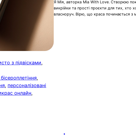
Я Мія, авторка Mia With Love. Створюю по
викрійки та прості проєкти для тих, хто 
власноруч. Вірю, що краса починається з 
сто з підвісками
, 
 бісероплетіння
, 
ня
, 
персоналізовані
икрас онлайн
, 