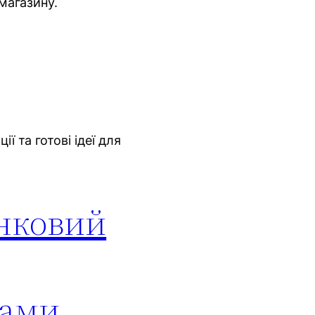
магазину.
ї та готові ідеї для
унковий
лами