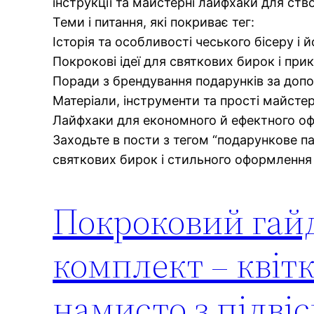
інструкції та майстерні лайфхаки для ств
Теми і питання, які покриває тег:
Історія та особливості чеського бісеру і
Покрокові ідеї для святкових бирок і прик
Поради з брендування подарунків за допо
Матеріали, інструменти та прості майсте
Лайфхаки для економного й ефектного оф
Заходьте в пости з тегом “подарункове пак
святкових бирок і стильного оформлення 
Покроковий гайд
комплект – квітк
намисто з підвіс