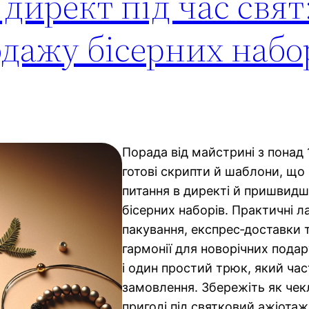
 директ під час свят:
дажу бісерних набор
Порада від майстрині з понад
готові скрипти й шаблони, що
питання в директі й пришвид
бісерних наборів. Практичні 
пакування, експрес‑доставки 
гармонії для новорічних подар
і один простий трюк, який ча
замовлення. Збережіть як чекл
пригоді під святковий ажіотаж