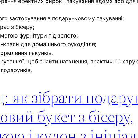
орення ефектних бирок і пакування вдома або для 
 його застосування в подарунковому пакуванні;
рас з бісеру;
могою фурнітури під золото;
р-класи для домашнього рукоділля;
ормлення пакунків.
ування”, щоб знайти натхнення, практичні інструкці
подарунків.
: як зібрати подар
овий букет з бісеру,
кою і кулон з ініціа