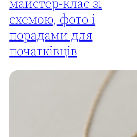
майстер-клас зі
схемою, фото і
порадами для
початківців