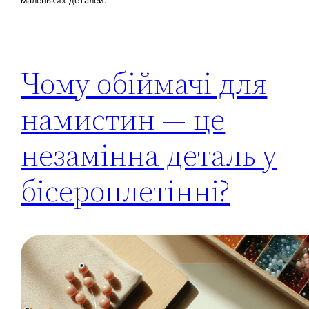
маленьких деталей.
Чому обіймачі для
намистин — це
незамінна деталь у
бісероплетінні?