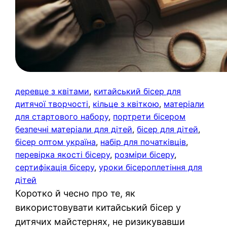
деревце з квітами
, 
китайський бісер для
дитячої творчості
, 
кільце з квіткою
, 
матеріали
для стартового набору
, 
портрети бісером
безпечні матеріали для дітей
, 
бісер для дітей
, 
бісер оптом україна
, 
набір для початківців
, 
перевірка якості бісеру
, 
розміри бісеру
, 
сертифікація бісеру
, 
уроки бісероплетіння для
дітей
Коротко й чесно про те, як
використовувати китайський бісер у
дитячих майстернях, не ризикувавши