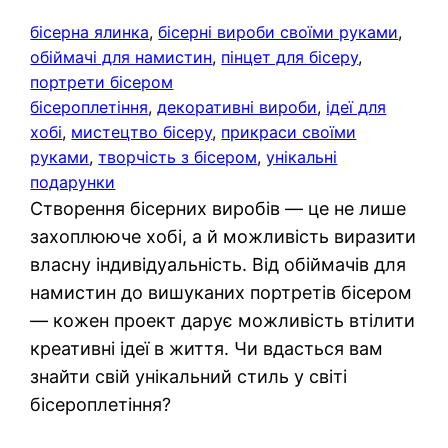
бісерна ялинка
, 
бісерні вироби своїми руками
, 
обіймачі для намистин
, 
пінцет для бісеру
, 
портрети бісером
бісероплетіння
, 
декоративні вироби
, 
ідеї для
хобі
, 
мистецтво бісеру
, 
прикраси своїми
руками
, 
творчість з бісером
, 
унікальні
подарунки
Створення бісерних виробів — це не лише
захоплююче хобі, а й можливість виразити
власну індивідуальність. Від обіймачів для
намистин до вишуканих портретів бісером
— кожен проект дарує можливість втілити
креативні ідеї в життя. Чи вдасться вам
знайти свій унікальний стиль у світі
бісероплетіння?