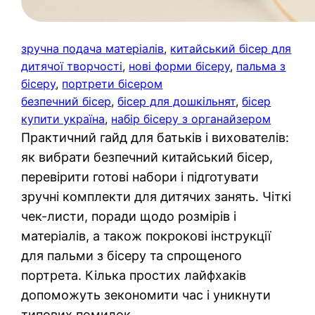
зручна подача матеріалів
, 
китайський бісер для
дитячої творчості
, 
нові форми бісеру
, 
пальма з
бісеру
, 
портрети бісером
безпечний бісер
, 
бісер для дошкільнят
, 
бісер
купити україна
, 
набір бісеру з органайзером
Практичний гайд для батьків і вихователів:
як вибрати безпечний китайський бісер,
перевірити готові набори і підготувати
зручні комплекти для дитячих занять. Чіткі
чек-листи, поради щодо розмірів і
матеріалів, а також покрокові інструкції
для пальми з бісеру та спрощеного
портрета. Кілька простих лайфхаків
допоможуть зекономити час і уникнути
типових помилок.