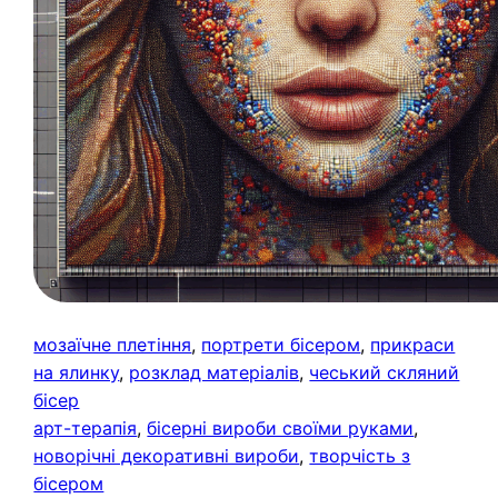
мозаїчне плетіння
, 
портрети бісером
, 
прикраси
на ялинку
, 
розклад матеріалів
, 
чеський скляний
бісер
арт-терапія
, 
бісерні вироби своїми руками
, 
новорічні декоративні вироби
, 
творчість з
бісером