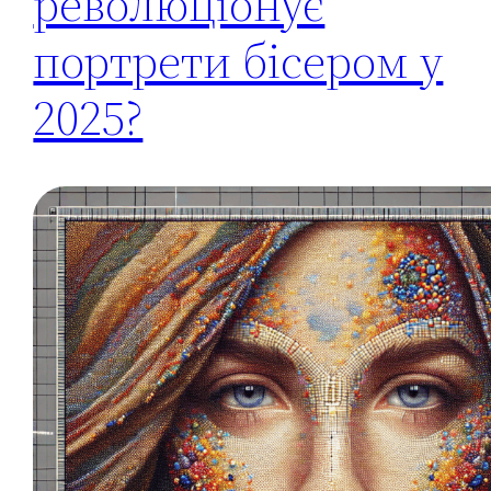
революціонує
портрети бісером у
2025?