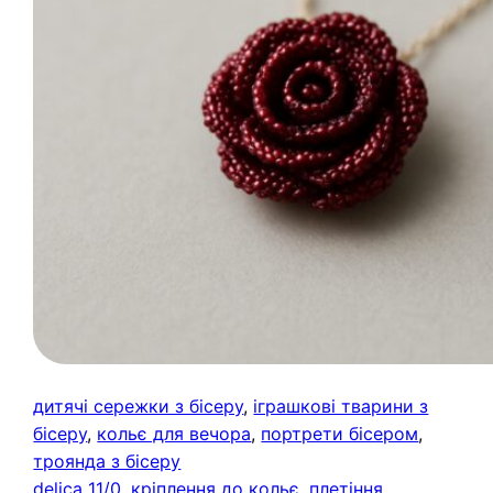
дитячі сережки з бісеру
, 
іграшкові тварини з
бісеру
, 
кольє для вечора
, 
портрети бісером
, 
троянда з бісеру
delica 11/0
, 
кріплення до кольє
, 
плетіння