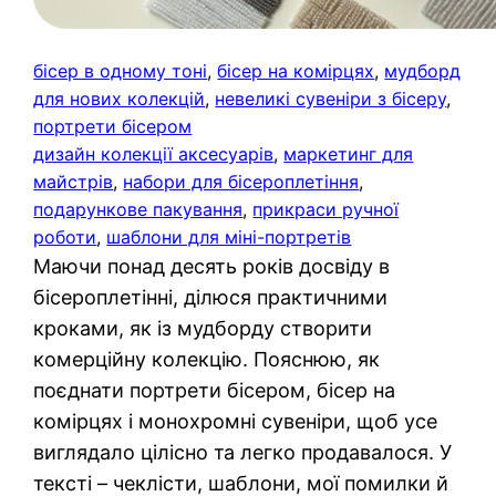
бісер в одному тоні
, 
бісер на комірцях
, 
мудборд
для нових колекцій
, 
невеликі сувеніри з бісеру
, 
портрети бісером
дизайн колекції аксесуарів
, 
маркетинг для
майстрів
, 
набори для бісероплетіння
, 
подарункове пакування
, 
прикраси ручної
роботи
, 
шаблони для міні-портретів
Маючи понад десять років досвіду в
бісероплетінні, ділюся практичними
кроками, як із мудборду створити
комерційну колекцію. Пояснюю, як
поєднати портрети бісером, бісер на
комірцях і монохромні сувеніри, щоб усе
виглядало цілісно та легко продавалося. У
тексті – чеклісти, шаблони, мої помилки й