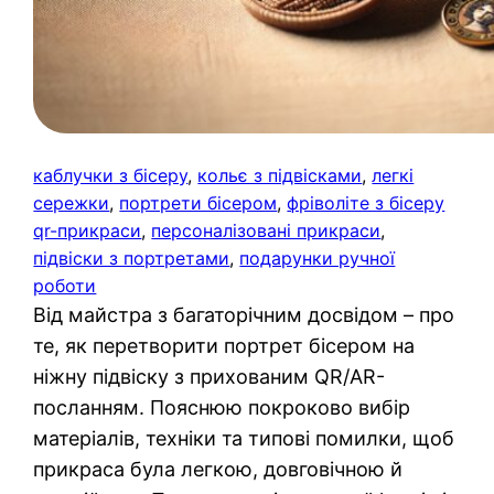
каблучки з бісеру
, 
кольє з підвісками
, 
легкі
сережки
, 
портрети бісером
, 
фріволіте з бісеру
qr-прикраси
, 
персоналізовані прикраси
, 
підвіски з портретами
, 
подарунки ручної
роботи
Від майстра з багаторічним досвідом – про
те, як перетворити портрет бісером на
ніжну підвіску з прихованим QR/AR-
посланням. Пояснюю покроково вибір
матеріалів, техніки та типові помилки, щоб
прикраса була легкою, довговічною й