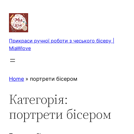
Перейти
до
вмісту
Прикраси ручної роботи з чеського бісеру |
MiaWlove
Home
»
портрети бісером
Категорія:
портрети бісером