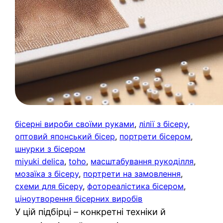
бісерні вироби своїми руками
, 
лілії з бісеру
, 
оптовий японський бісер
, 
портрети бісером
, 
шнурки з бісером
miyuki delica
, 
toho
, 
масштабування рукоділля
, 
мозаїка з бісеру
, 
портрети на замовлення
, 
схеми для бісеру
, 
фотореалістика бісером
, 
ціноутворення бісерних виробів
У цій підбірці – конкретні техніки й