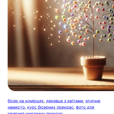
бісер на комірцях
, 
деревце з квітами
, 
етнічне
намисто
, 
курс бісерних прикрас
, 
фото для
інтернет-магазину прикрас