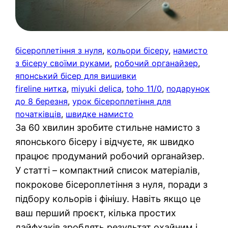
бісероплетіння з нуля
, 
кольори бісеру
, 
намисто
з бісеру своїми руками
, 
робочий органайзер
, 
японський бісер для вишивки
fireline нитка
, 
miyuki delica
, 
toho 11/0
, 
подарунок
до 8 березня
, 
урок бісероплетіння для
початківців
, 
швидке намисто
За 60 хвилин зробите стильне намисто з
японського бісеру і відчуєте, як швидко
працює продуманий робочий органайзер.
У статті – компактний список матеріалів,
покрокове бісероплетіння з нуля, поради з
підбору кольорів і фінішу. Навіть якщо це
ваш перший проєкт, кілька простих
лайфхаків зроблять результат охайним і