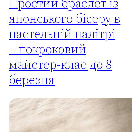
Простий браслет із
японського бісеру в
пастельній палітрі
– покроковий
майстер-клас до 8
березня