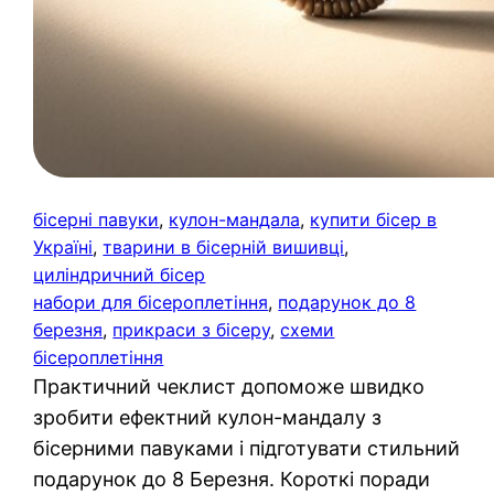
бісерні павуки
, 
кулон-мандала
, 
купити бісер в
Україні
, 
тварини в бісерній вишивці
, 
циліндричний бісер
набори для бісероплетіння
, 
подарунок до 8
березня
, 
прикраси з бісеру
, 
схеми
бісероплетіння
Практичний чеклист допоможе швидко
зробити ефектний кулон-мандалу з
бісерними павуками і підготувати стильний
подарунок до 8 Березня. Короткі поради