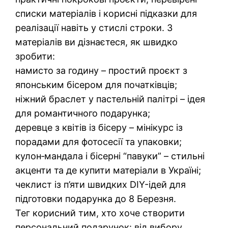
списки матеріалів і корисні підказки для
реалізації навіть у стислі строки. З
матеріалів ви дізнаєтеся, як швидко
зробити:
намисто за годину – простий проєкт з
японським бісером для початківців;
ніжний браслет у пастельній палітрі – ідея
для романтичного подарунка;
деревце з квітів із бісеру – мінікурс із
порадами для фотосесії та упаковки;
кулон‑мандала і бісерні “павуки” – стильні
акценти та де купити матеріали в Україні;
чеклист із п’яти швидких DIY-ідей для
підготовки подарунка до 8 Березня.
Тег корисний тим, хто хоче створити
персональний подарунок: від вибору