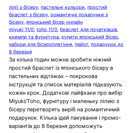
лілії з бісеру
, 
пастельні кольори
, 
простий
браслет з бісеру
, 
романтичні подарунки з
бісеру
, 
японський бісер онлайн
miyuki 11/0
, 
toho 11/0
, 
браслет для початківців
, 
кримпи та фурнітура
, 
купити японський бісер
, 
набори для бісероплетіння
, 
пейот
, 
подарунок до
8 березня
За кілька годин можна зробити ніжний
простий браслет із японського бісеру в
пастельних відтінках – покрокова
інструкція та список матеріалів підказують
кожен крок. Додаткові лайфхаки про вибір
Miyuki/Toho, фурнітуру і маленьку лілею з
бісеру перетворять виріб на романтичний
подарунок. Кілька ідей пакування і промо-
варіантів до 8 березня допоможуть