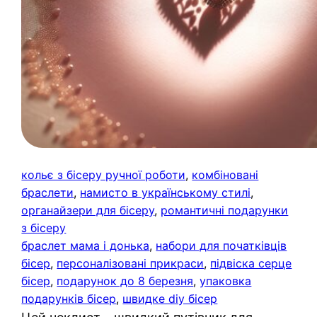
кольє з бісеру ручної роботи
, 
комбіновані
браслети
, 
намисто в українському стилі
, 
органайзери для бісеру
, 
романтичні подарунки
з бісеру
браслет мама і донька
, 
набори для початківців
бісер
, 
персоналізовані прикраси
, 
підвіска серце
бісер
, 
подарунок до 8 березня
, 
упаковка
подарунків бісер
, 
швидке diy бісер