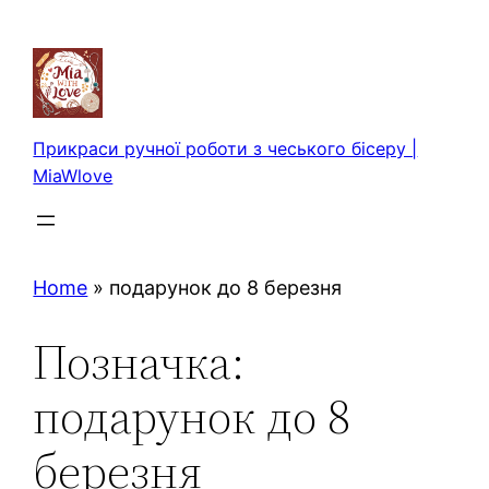
Перейти
до
вмісту
Прикраси ручної роботи з чеського бісеру |
MiaWlove
Home
»
подарунок до 8 березня
Позначка:
подарунок до 8
березня