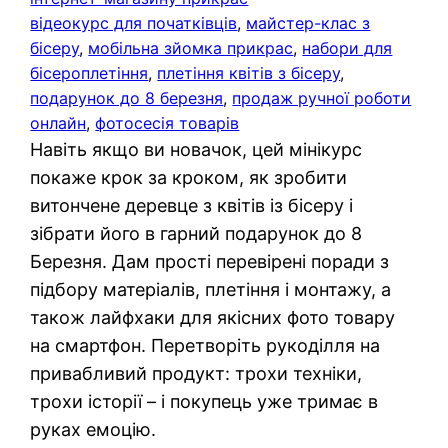
відеокурс для початківців
, 
майстер-клас з
бісеру
, 
мобільна зйомка прикрас
, 
набори для
бісероплетіння
, 
плетіння квітів з бісеру
, 
подарунок до 8 березня
, 
продаж ручної роботи
онлайн
, 
фотосесія товарів
Навіть якщо ви новачок, цей мінікурс
покаже крок за кроком, як зробити
витончене деревце з квітів із бісеру і
зібрати його в гарний подарунок до 8
Березня. Дам прості перевірені поради з
підбору матеріалів, плетіння і монтажу, а
також лайфхаки для якісних фото товару
на смартфон. Перетворіть рукоділля на
привабливий продукт: трохи техніки,
трохи історії – і покупець уже тримає в
руках емоцію.