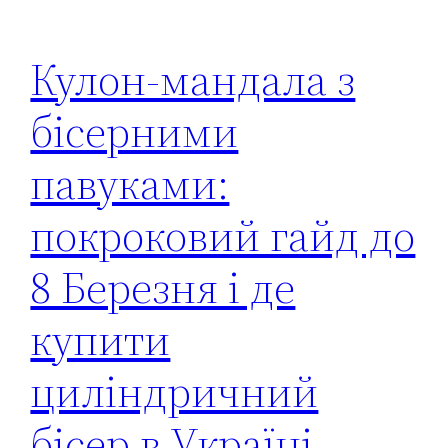
Кулон-мандала з
бісерними
павуками:
покроковий гайд до
8 Березня і де
купити
циліндричний
бісер в Україні