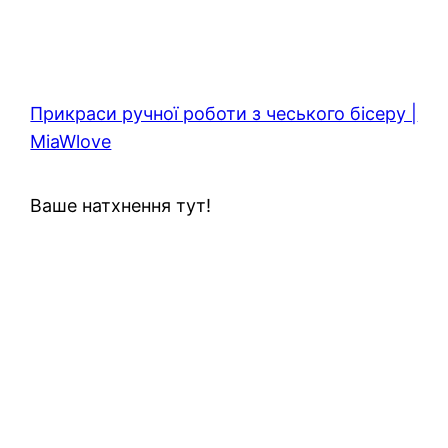
Прикраси ручної роботи з чеського бісеру |
MiaWlove
Ваше натхнення тут!