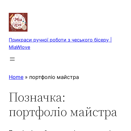
Перейти
до
вмісту
Прикраси ручної роботи з чеського бісеру |
MiaWlove
Home
»
портфоліо майстра
Позначка:
портфоліо майстра