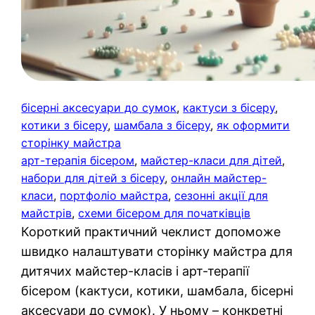
бісерні аксесуари до сумок
, 
кактуси з бісеру
, 
котики з бісеру
, 
шамбала з бісеру
, 
як оформити
сторінку майстра
арт-терапія бісером
, 
майстер-класи для дітей
, 
набори для дітей з бісеру
, 
онлайн майстер-
класи
, 
портфоліо майстра
, 
сезонні акції для
майстрів
, 
схеми бісером для початківців
Короткий практичний чеклист допоможе
швидко налаштувати сторінку майстра для
дитячих майстер-класів і арт-терапії
бісером (кактуси, котики, шамбала, бісерні
аксесуари до сумок). У ньому – конкретні