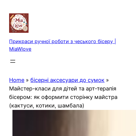
Перейти
до
вмісту
Прикраси ручної роботи з чеського бісеру |
MiaWlove
Home
»
бісерні аксесуари до сумок
»
Майстер-класи для дітей та арт-терапія
бісером: як оформити сторінку майстра
(кактуси, котики, шамбала)