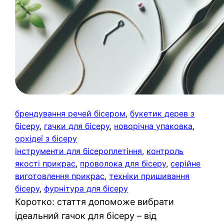
брендування речей бісером
, 
букетик дерев з
бісеру
, 
гачки для бісеру
, 
новорічна упаковка
, 
орхідеї з бісеру
інструменти для бісероплетіння
, 
контроль
якості прикрас
, 
проволока для бісеру
, 
серійне
виготовлення прикрас
, 
техніки пришивання
бісеру
, 
фурнітура для бісеру
Коротко: стаття допоможе вибрати
ідеальний гачок для бісеру – від