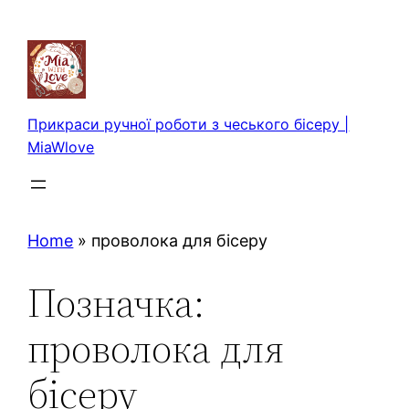
Перейти
до
вмісту
Прикраси ручної роботи з чеського бісеру |
MiaWlove
Home
»
проволока для бісеру
Позначка:
проволока для
бісеру