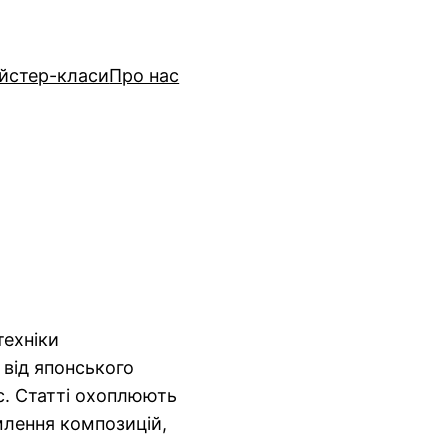
йстер-класи
Про нас
техніки
 від японського
ас. Статті охоплюють
рмлення композицій,