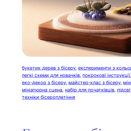
букетик дерев з бісеру
, 
експерименти з коль
легкі схеми для новачків
, 
покрокові інструкції
еко-декор з бісеру
, 
майстер-клас з бісеру
, 
мін
мініатюрна сцена
, 
набір для початківців
, 
підсв
техніки бісероплетіння