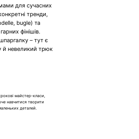
рмами для сучасних
 конкретні тренди,
delle, bugle) та
гарних фінішів.
шпаргалку – тут є
у й невеликий трюк
крокові майстер-класи,
хоче навчитися творити
маленьких деталей.