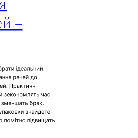
я
ей –
брати ідеальний
вання речей до
дей. Практичні
ки зекономлять час
а зменшать брак.
 упаковки знайдете
що помітно підвищать