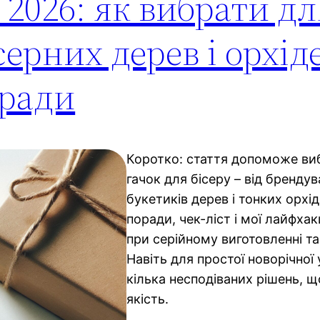
 2026: як вибрати дл
ерних дерев і орхід
оради
Коротко: стаття допоможе ви
гачок для бісеру – від бренду
букетиків дерев і тонких орхі
поради, чек-ліст і мої лайфха
при серійному виготовленні т
Навіть для простої новорічної
кілька несподіваних рішень, 
якість.