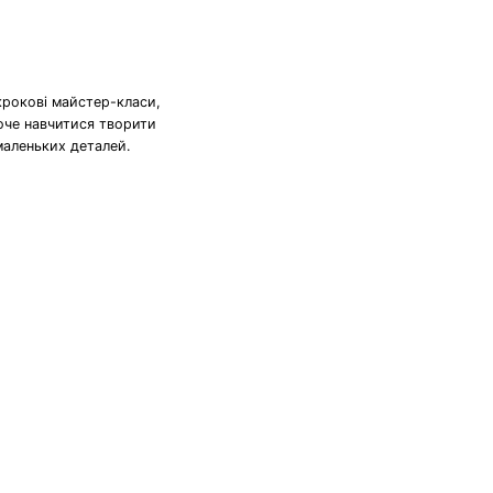
крокові майстер-класи,
хоче навчитися творити
маленьких деталей.