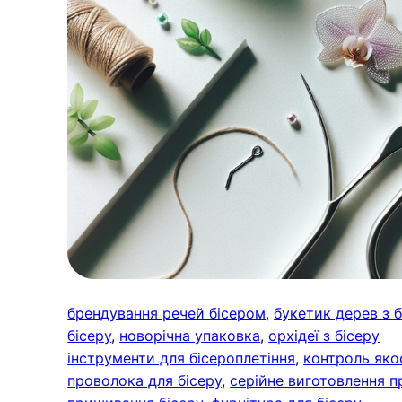
брендування речей бісером
, 
букетик дерев з б
бісеру
, 
новорічна упаковка
, 
орхідеї з бісеру
інструменти для бісероплетіння
, 
контроль яко
проволока для бісеру
, 
серійне виготовлення п