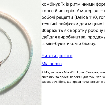
комбінує їх із ритмічними фо
кольє й чокерів. У матеріалі –
робочі рецепти (Delica 11/0, ron
технічні лайфхаки для міцних і 
Збережіть як коротку робочу 
ідеї для виробництва, продаж
із міні-букетиком з бісеру.
Читати далі >>
Mia admin
Я Мія, авторка Mia With Love. Створюю по
викрійки та прості проєкти для тих, хто 
власноруч. Вірю, що краса починається з 