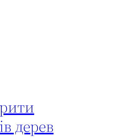
орити
ів дерев