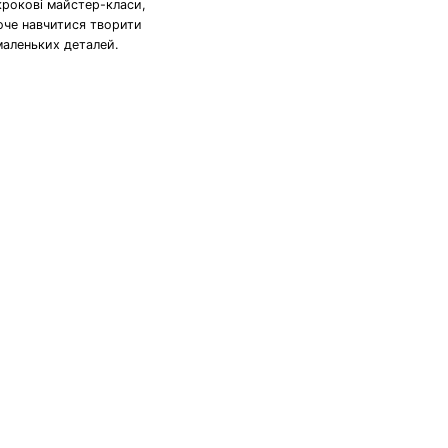
крокові майстер-класи,
хоче навчитися творити
маленьких деталей.