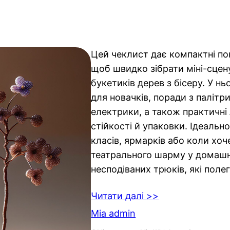
Цей чеклист дає компактні пок
щоб швидко зібрати міні-сцену
букетиків дерев з бісеру. У нь
для новачків, поради з палітри
електрики, а також практичні
стійкості й упаковки. Ідеальн
класів, ярмарків або коли хо
театрального шарму у домашні
несподіваних трюків, які поле
Читати далі >>
Mia admin