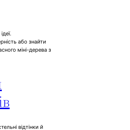
ідеї.
ерність або знайти
асного міні-дерева з
и
ів
тельні відтінки й