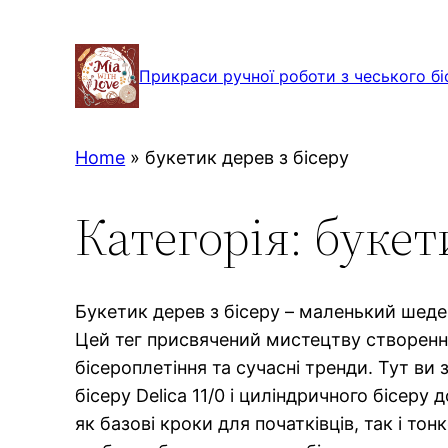
Перейти
до
Прикраси ручної роботи з чеського бі
вмісту
Home
»
букетик дерев з бісеру
Категорія:
букет
Букетик дерев з бісеру – маленький шеде
Цей тег присвячений мистецтву створення
бісероплетіння та сучасні тренди. Тут ви
бісеру Delica 11/0 і циліндричного бісер
як базові кроки для початківців, так і т