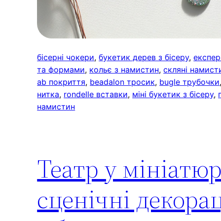
бісерні чокери
, 
букетик дерев з бісеру
, 
експер
та формами
, 
кольє з намистин
, 
скляні намисти
ab покриття
, 
beadalon тросик
, 
bugle трубочки
нитка
, 
rondelle вставки
, 
міні букетик з бісеру
, 
намистин
Театр у мініатюр
сценічні декорац