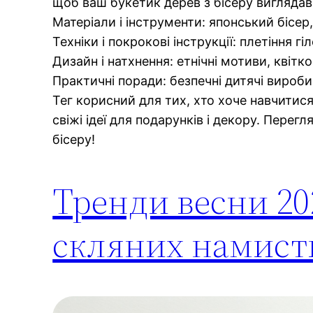
щоб ваш букетик дерев з бісеру виглядав
Матеріали і інструменти: японський бісер,
Техніки і покрокові інструкції: плетіння гі
Дизайн і натхнення: етнічні мотиви, квітко
Практичні поради: безпечні дитячі вироби
Тег корисний для тих, хто хоче навчитис
свіжі ідеї для подарунків і декору. Перегл
бісеру!
Тренди весни 20
скляних намисти