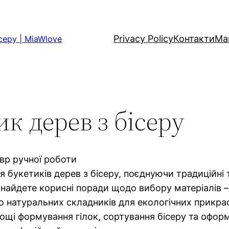
Privacy Policy
Контакти
Ма
серу | MiaWlove
ик дерев з бісеру
вр ручної роботи
 букетиків дерев з бісеру, поєднуючи традиційні 
 знайдете корисні поради щодо вибору матеріалів –
у до натуральних складників для екологічних прикр
онкощі формування гілок, сортування бісеру та офо