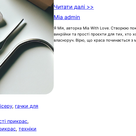
Читати далі >>
Mia admin
Я Мія, авторка Mia With Love. Створюю по
викрійки та прості проєкти для тих, хто 
власноруч. Вірю, що краса починається з 
ісеру
, 
гачки для
сті прикрас
, 
рикрас
, 
техніки