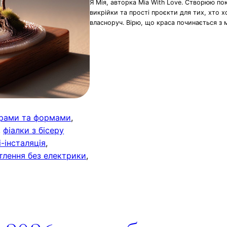
Я Мія, авторка Mia With Love. Створюю по
викрійки та прості проєкти для тих, хто 
власноруч. Вірю, що краса починається з 
орами та формами
, 
, 
фіалки з бісеру
і-інсталяція
, 
ітлення без електрики
, 