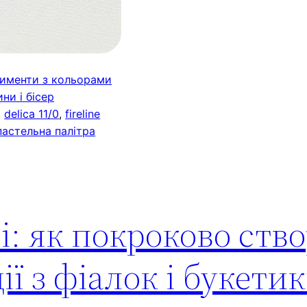
именти з кольорами
ни і бісер
, 
delica 11/0
, 
fireline
пастельна палітра
і: як покроково ств
ії з фіалок і букетик