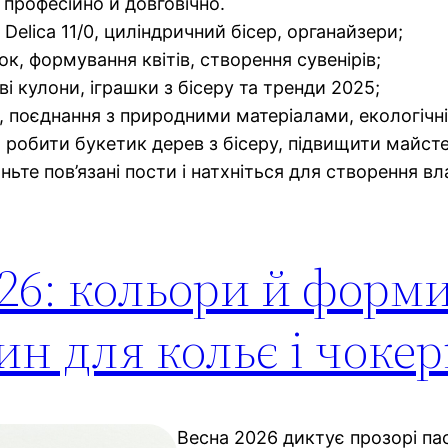
 професійно й довговічно.
 Delica 11/0, циліндричний бісер, органайзери;
лок, формування квітів, створення сувенірів;
ві кулони, іграшки з бісеру та тренди 2025;
, поєднання з природними матеріалами, екологічні 
я робити букетик дерев з бісеру, підвищити майст
яньте пов’язані пости і натхніться для створення вл
26: кольори й форм
н для кольє і чокер
Весна 2026 диктує прозорі пас