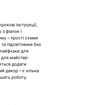
рокові інструкції,
 з фіалок і
ому – прості схеми
 та підсвітлення без
 лайфхаки для
о для майстер-
четься додати
й декор – є кілька
гшать роботу.