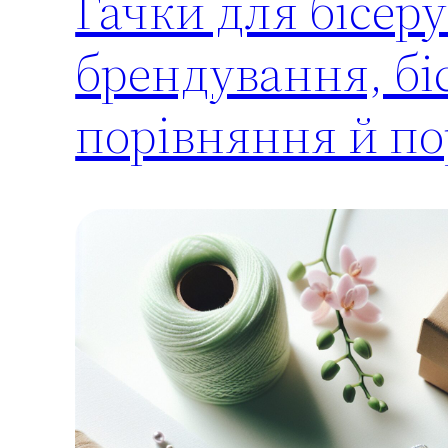
Гачки для бісеру
брендування, біс
порівняння й п