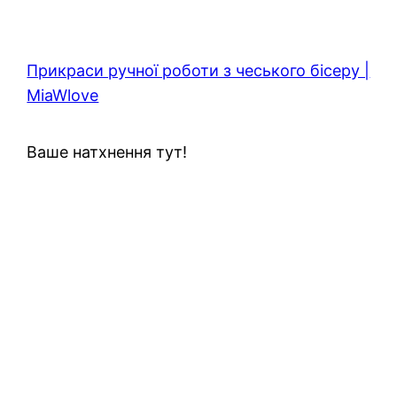
Прикраси ручної роботи з чеського бісеру |
MiaWlove
Ваше натхнення тут!