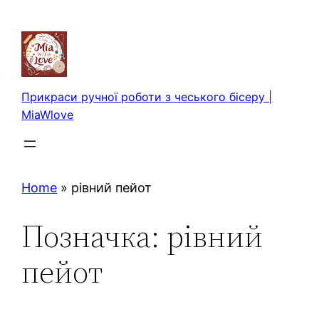
Перейти
до
вмісту
Прикраси ручної роботи з чеського бісеру |
MiaWlove
Home
»
рівний пейот
Позначка:
рівний
пейот