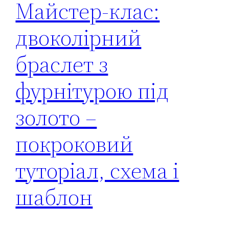
Майстер-клас:
двоколірний
браслет з
фурнітурою під
золото –
покроковий
туторіал, схема і
шаблон