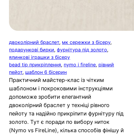
двоколірний браслет
, 
мк сережки з бісеру
, 
подарункові бирки
, 
фурнітура під золото
, 
ялинкові іграшки з бісеру
bead tip прикріплення
, 
nymo і fireline
, 
рівний
пейот
, 
шаблон 6 бісерин
Практичний майстер-клас із чітким
шаблоном і покроковими інструкціями
допоможе зробити елегантний
двоколірний браслет у техніці рівного
пейоту та надійно прикріпити фурнітуру під
золото. Тут є поради по вибору ниток
(Nymo vs FireLine), кілька способів фінішу й