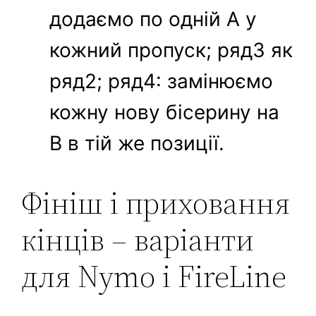
додаємо по одній A у
кожний пропуск; ряд3 як
ряд2; ряд4: замінюємо
кожну нову бісерину на
B в тій же позиції.
Фініш і приховання
кінців – варіанти
для Nymo і FireLine