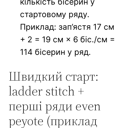
кількість бісерин у
стартовому ряду.
Приклад: зап’ястя 17 см
+ 2 = 19 см × 6 біс./см =
114 бісерин у ряд.
Швидкий старт:
ladder stitch +
перші ряди even
peyote (приклад