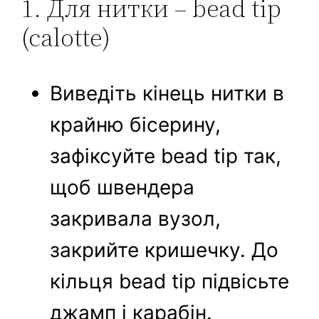
1. Для нитки – bead tip
(calotte)
Виведіть кінець нитки в
крайню бісерину,
зафіксуйте bead tip так,
щоб швендера
закривала вузол,
закрийте кришечку. До
кільця bead tip підвісьте
джамп і карабін.