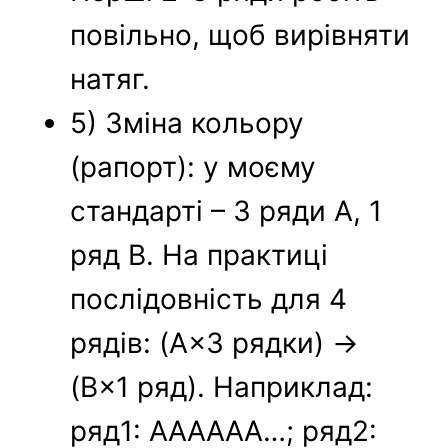
повільно, щоб вирівняти
натяг.
5) Зміна кольору
(рапорт): у моєму
стандарті – 3 ряди A, 1
ряд B. На практиці
послідовність для 4
рядів: (A×3 рядки) →
(B×1 ряд). Наприклад:
ряд1: AAAAAA…; ряд2: