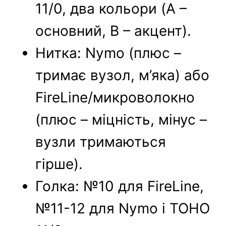
11/0, два кольори (A –
основний, B – акцент).
Нитка: Nymo (плюс –
тримає вузол, м’яка) або
FireLine/микроволокно
(плюс – міцність, мінус –
вузли тримаються
гірше).
Голка: №10 для FireLine,
№11-12 для Nymo і TOHO