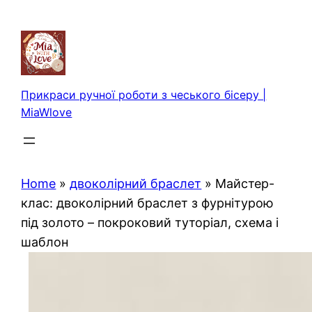
Перейти
до
вмісту
Прикраси ручної роботи з чеського бісеру |
MiaWlove
Home
»
двоколірний браслет
»
Майстер-
клас: двоколірний браслет з фурнітурою
під золото – покроковий туторіал, схема і
шаблон