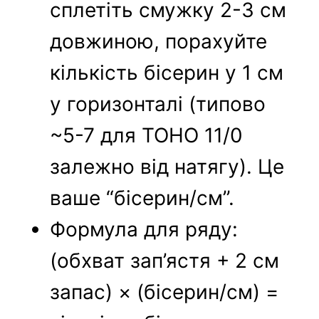
сплетіть смужку 2-3 см
довжиною, порахуйте
кількість бісерин у 1 см
у горизонталі (типово
~5-7 для TOHO 11/0
залежно від натягу). Це
ваше “бісерин/см”.
Формула для ряду:
(обхват зап’ястя + 2 см
запас) × (бісерин/см) =