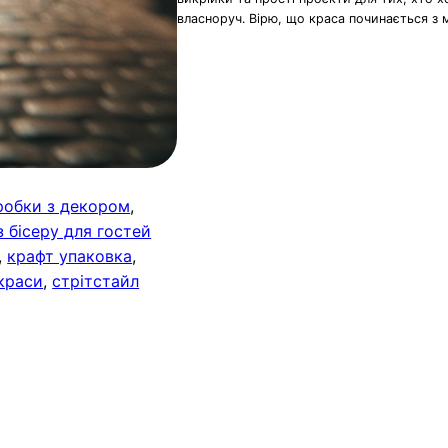
власноруч. Вірю, що краса починається з 
робки з декором
, 
 бісеру для гостей
, 
крафт упаковка
, 
краси
, 
стрітстайл