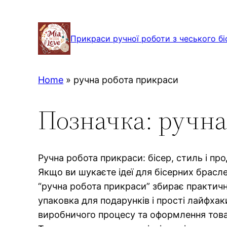
Перейти
до
Прикраси ручної роботи з чеського бі
вмісту
Home
»
ручна робота прикраси
Позначка:
ручна
Ручна робота прикраси: бісер, стиль і пр
Якщо ви шукаєте ідеї для бісерних брасле
“ручна робота прикраси” збирає практичн
упаковка для подарунків і прості лайфхаки
виробничого процесу та оформлення тов