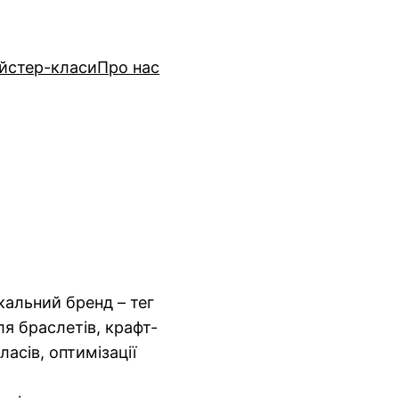
йстер-класи
Про нас
кальний бренд – тег
я браслетів, крафт-
асів, оптимізації