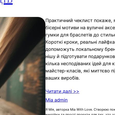
Практичний чеклист покаже, 
бісерні мотиви на вуличні акс
гумки для браслетів до стиль
Короткі кроки, реальні лайфх
допоможуть локальному брен
нішу й підготувати подарунков
кілька несподіваних ідей для ко
майстер-класів, які миттєво 
ваших виробів.
Читати далі >>
Mia admin
Я Мія, авторка Mia With Love. Створюю по
викрійки та прості проєкти для тих, хто 