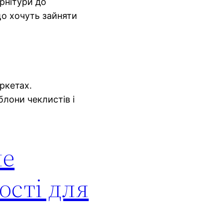
урнітури до
що хочуть зайняти
ркетаx.
блони чеклистів і
не
ості для