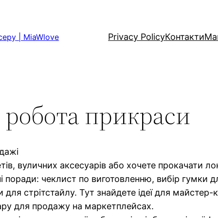
Privacy Policy
Контакти
Ма
серу | MiaWlove
 робота прикраси
одажі
тів, вуличних аксесуарів або хочете прокачати ло
і поради: чеклист по виготовленню, вибір гумки дл
 для стрітстайлу. Тут знайдете ідеї для майстер-кл
ару для продажу на маркетплейсах.