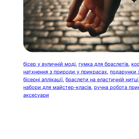
бісер у вуличній моді
, 
гумка для браслетів
, 
ко
натхнення з природи у прикрасах
, 
подарунки з
бісерні аплікації
, 
браслети на еластичній нитці
набори для майстер-класів
, 
ручна робота при
аксесуари