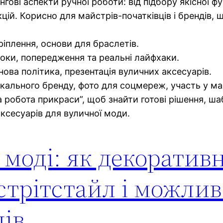
нгові аспекти ручної роботи: від підбору якісної ф
ій. Корисно для майстрів-початківців і брендів, 
кріплення, основи для браслетів.
роки, попередження та реальні лайфхаки.
ова політика, презентація вуличних аксесуарів.
окального бренду, фото для соцмереж, участь у ма
а робота прикраси”, щоб знайти готові рішення, ша
аксесуарів для вуличної моди.
 моді: як декоратив
стрітстайл і можлив
ів