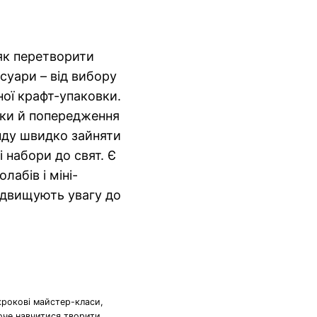
як перетворити
есуари – від вибору
ної крафт-упаковки.
аки й попередження
ду швидко зайняти
і набори до свят. Є
лабів і міні-
підвищують увагу до
крокові майстер-класи,
хоче навчитися творити