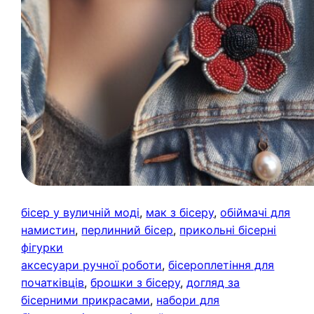
бісер у вуличній моді
, 
мак з бісеру
, 
обіймачі для
намистин
, 
перлинний бісер
, 
прикольні бісерні
фігурки
аксесуари ручної роботи
, 
бісероплетіння для
початківців
, 
брошки з бісеру
, 
догляд за
бісерними прикрасами
, 
набори для