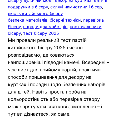
бісер у вуличній моді
, 
декор на куртках
, 
дитячі
подарунки з бісеру
, 
скляні намистини і бісер
, 
якість китайського бісеру
безпека матеріалів
, 
бісерні техніки
, 
перевірка
бісеру
, 
поради для майстрів
, 
постачальники
бісеру
, 
тест бісеру 2025
Ми провели реальний тест партій
китайського бісеру 2025 і чесно
розповідаємо, де ховаються
найпоширеніші підводні камені. Всередині –
чек-лист для прийому партій, практичні
способи пришивання для декору на
куртках і поради щодо безпечних наборів
для дітей. Навіть проста проба на
кольоростійкість або перевірка отвору
може врятувати святкові замовлення – і
тут ви дізнаєтеся, як саме.