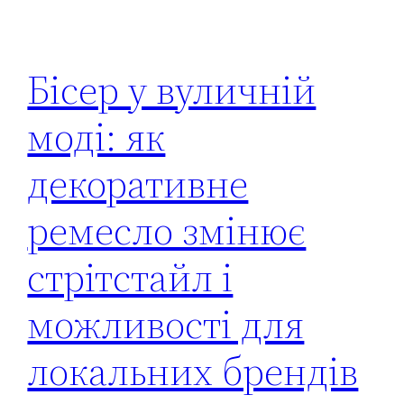
Бісер у вуличній
моді: як
декоративне
ремесло змінює
стрітстайл і
можливості для
локальних брендів