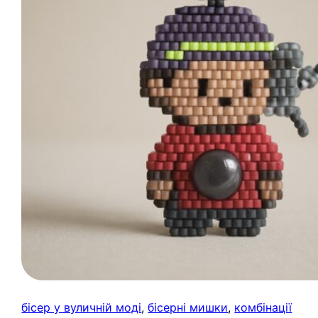
бісер у вуличній моді
, 
бісерні мишки
, 
комбінації