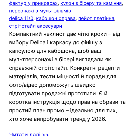
фактур у прикрасах
, 
кулон з бісеру та каміння
, 
персонажі з мультфільмів
delica 11/0
, 
кабошон оправа
, 
пейот плетіння
, 
стрітстайл аксесуари
Компактний чеклист дає чіткі кроки – від
вибору Delica і каркасу до фінішу з
капсулою для кабошона, щоб ваші
мультперсонажі в бісері виглядали як
справжній стрітстайл. Конкретні рецепти
матеріалів, тести міцності й поради для
фото/відео допоможуть швидко
підготувати продажні прототипи. Є й
коротка інструкція щодо прав на образи та
простий план промо – ідеально для тих,
хто хоче випробувати тренд у 2026.
Читати далі >>