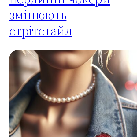
змінюють
стрітстайл