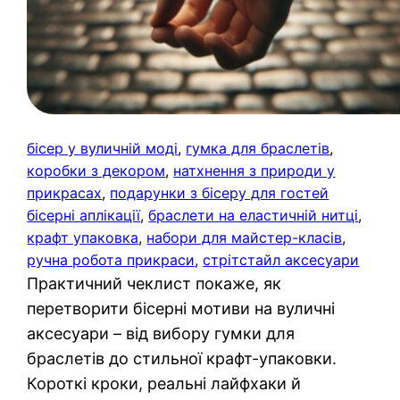
бісер у вуличній моді
, 
гумка для браслетів
, 
коробки з декором
, 
натхнення з природи у
прикрасах
, 
подарунки з бісеру для гостей
бісерні аплікації
, 
браслети на еластичній нитці
, 
крафт упаковка
, 
набори для майстер-класів
, 
ручна робота прикраси
, 
стрітстайл аксесуари
Практичний чеклист покаже, як
перетворити бісерні мотиви на вуличні
аксесуари – від вибору гумки для
браслетів до стильної крафт-упаковки.
Короткі кроки, реальні лайфхаки й