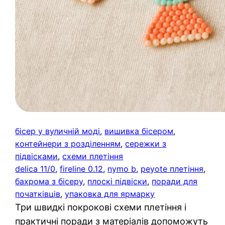
бісер у вуличній моді
, 
вишивка бісером
, 
контейнери з розділенням
, 
сережки з
підвісками
, 
схеми плетіння
delica 11/0
, 
fireline 0.12
, 
nymo b
, 
peyote плетіння
, 
бахрома з бісеру
, 
плоскі підвіски
, 
поради для
початківців
, 
упаковка для ярмарку
Три швидкі покрокові схеми плетіння і
практичні поради з матеріалів допоможуть