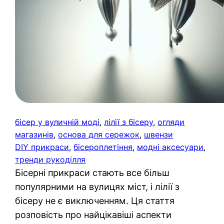
бісер у вуличній моді
, 
лілії з бісеру
, 
огляди
магазинів
, 
основа для сережок
, 
швензи
DIY прикраси
, 
бісероплетіння
, 
модні аксесуари
, 
тренди рукоділля
Бісерні прикраси стають все більш
популярними на вулицях міст, і лілії з
бісеру не є виключенням. Ця стаття
розповість про найцікавіші аспекти