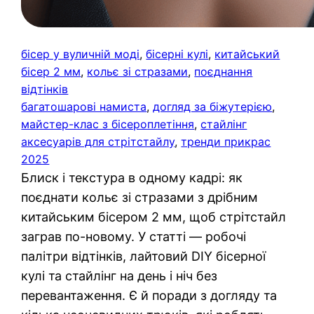
бісер у вуличній моді
, 
бісерні кулі
, 
китайський
бісер 2 мм
, 
кольє зі стразами
, 
поєднання
відтінків
багатошарові намиста
, 
догляд за біжутерією
, 
майстер-клас з бісероплетіння
, 
стайлінг
аксесуарів для стрітстайлу
, 
тренди прикрас
2025
Блиск і текстура в одному кадрі: як
поєднати кольє зі стразами з дрібним
китайським бісером 2 мм, щоб стрітстайл
заграв по-новому. У статті — робочі
палітри відтінків, лайтовий DIY бісерної
кулі та стайлінг на день і ніч без
перевантаження. Є й поради з догляду та