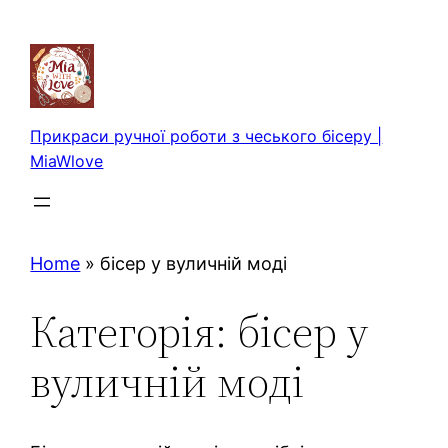
Перейти
до
вмісту
Прикраси ручної роботи з чеського бісеру |
MiaWlove
Home
»
бісер у вуличній моді
Категорія:
бісер у
вуличній моді