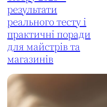
результати
реального тесту і
практичні поради
для майстрів та
магазинів