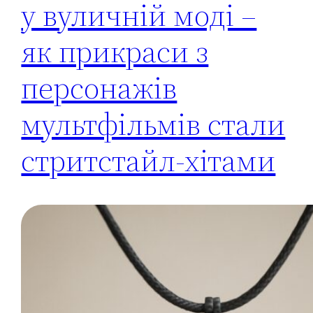
у вуличній моді –
як прикраси з
персонажів
мультфільмів стали
стритстайл-хітами