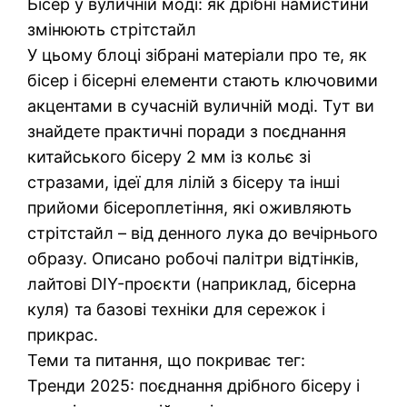
Бісер у вуличній моді: як дрібні намистини
змінюють стрітстайл
У цьому блоці зібрані матеріали про те, як
бісер і бісерні елементи стають ключовими
акцентами в сучасній вуличній моді. Тут ви
знайдете практичні поради з поєднання
китайського бісеру 2 мм із кольє зі
стразами, ідеї для лілій з бісеру та інші
прийоми бісероплетіння, які оживляють
стрітстайл – від денного лука до вечірнього
образу. Описано робочі палітри відтінків,
лайтові DIY-проєкти (наприклад, бісерна
куля) та базові техніки для сережок і
прикрас.
Теми та питання, що покриває тег:
Тренди 2025: поєднання дрібного бісеру і