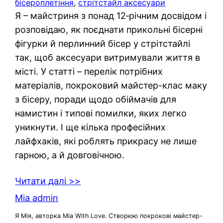
бісероплетіння
, 
стрітстайл аксесуари
Я – майстриня з понад 12‑річним досвідом і
розповідаю, як поєднати прикольні бісерні
фігурки й перлинний бісер у стрітстайлі
так, щоб аксесуари витримували життя в
місті. У статті – перелік потрібних
матеріалів, покроковий майстер-клас маку
з бісеру, поради щодо обіймачів для
намистин і типові помилки, яких легко
уникнути. І ще кілька професійних
лайфхаків, які роблять прикрасу не лише
гарною, а й довговічною.
Читати далі >>
Mia admin
Я Мія, авторка Mia With Love. Створюю покрокові майстер-