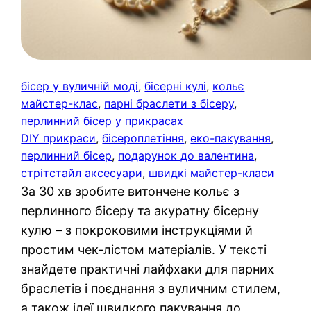
бісер у вуличній моді
, 
бісерні кулі
, 
кольє
майстер-клас
, 
парні браслети з бісеру
, 
перлинний бісер у прикрасах
DIY прикраси
, 
бісероплетіння
, 
еко-пакування
, 
перлинний бісер
, 
подарунок до валентина
, 
стрітстайл аксесуари
, 
швидкі майстер-класи
За 30 хв зробите витончене кольє з
перлинного бісеру та акуратну бісерну
кулю – з покроковими інструкціями й
простим чек-лістом матеріалів. У тексті
знайдете практичні лайфхаки для парних
браслетів і поєднання з вуличним стилем,
а також ідеї швидкого пакування до