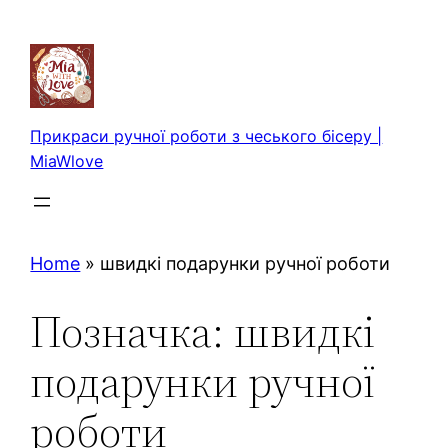
Перейти
до
вмісту
Прикраси ручної роботи з чеського бісеру |
MiaWlove
Home
»
швидкі подарунки ручної роботи
Позначка:
швидкі
подарунки ручної
роботи