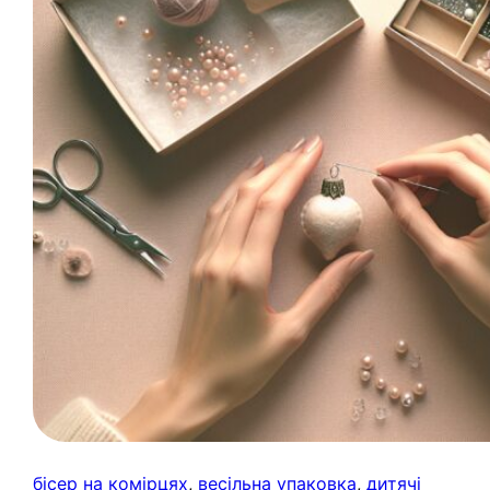
бісер на комірцях
, 
весільна упаковка
, 
дитячі