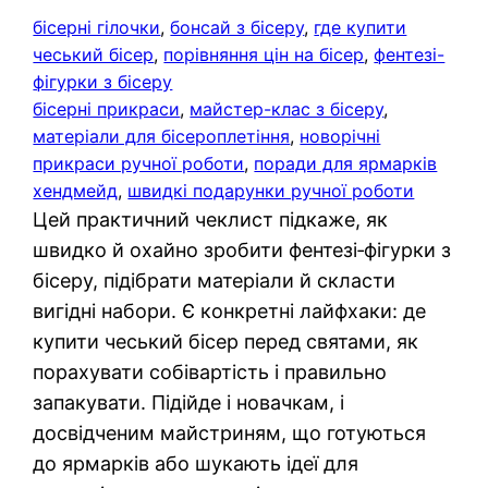
бісерні гілочки
, 
бонсай з бісеру
, 
где купити
чеський бісер
, 
порівняння цін на бісер
, 
фентезі-
фігурки з бісеру
бісерні прикраси
, 
майстер-клас з бісеру
, 
матеріали для бісероплетіння
, 
новорічні
прикраси ручної роботи
, 
поради для ярмарків
хендмейд
, 
швидкі подарунки ручної роботи
Цей практичний чеклист підкаже, як
швидко й охайно зробити фентезі‑фігурки з
бісеру, підібрати матеріали й скласти
вигідні набори. Є конкретні лайфхаки: де
купити чеський бісер перед святами, як
порахувати собівартість і правильно
запакувати. Підійде і новачкам, і
досвідченим майстриням, що готуються
до ярмарків або шукають ідеї для