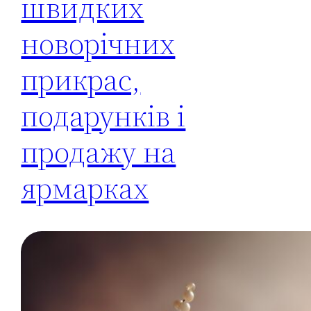
швидких
новорічних
прикрас,
подарунків і
продажу на
ярмарках