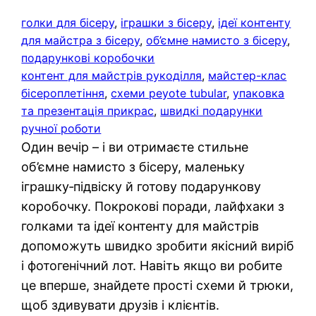
голки для бісеру
, 
іграшки з бісеру
, 
ідеї контенту
для майстра з бісеру
, 
об’ємне намисто з бісеру
, 
подарункові коробочки
контент для майстрів рукоділля
, 
майстер-клас
бісероплетіння
, 
схеми peyote tubular
, 
упаковка
та презентація прикрас
, 
швидкі подарунки
ручної роботи
Один вечір – і ви отримаєте стильне
об’ємне намисто з бісеру, маленьку
іграшку‑підвіску й готову подарункову
коробочку. Покрокові поради, лайфхаки з
голками та ідеї контенту для майстрів
допоможуть швидко зробити якісний виріб
і фотогенічний лот. Навіть якщо ви робите
це вперше, знайдете прості схеми й трюки,
щоб здивувати друзів і клієнтів.