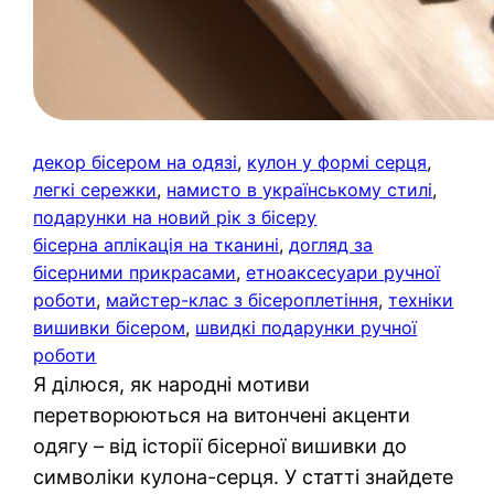
декор бісером на одязі
, 
кулон у формі серця
, 
легкі сережки
, 
намисто в українському стилі
, 
подарунки на новий рік з бісеру
бісерна аплікація на тканині
, 
догляд за
бісерними прикрасами
, 
етноаксесуари ручної
роботи
, 
майстер-клас з бісероплетіння
, 
техніки
вишивки бісером
, 
швидкі подарунки ручної
роботи
Я ділюся, як народні мотиви
перетворюються на витончені акценти
одягу – від історії бісерної вишивки до
символіки кулона-серця. У статті знайдете