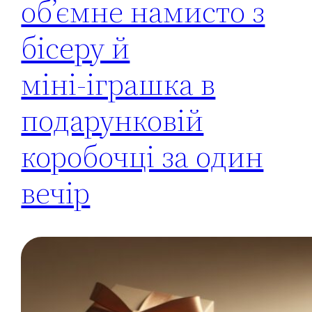
об’ємне намисто з
бісеру й
міні‑іграшка в
подарунковій
коробочці за один
вечір