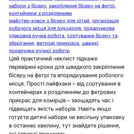
набори з бісеру
, 
закріплення бісеру на фетрі
, 
контейнери з розділенням
майстер-класи з бісеру для дітей
, 
організація
робочого місця для рукоділля
, 
подарункова
упаковка ручна робота
, 
сортування бісеру та
зберігання
, 
фетрові прикраси
, 
швидкі
подарунки ручної роботи
Цей практичний чеклист підкаже
перевірені кроки для швидкого закріплення
бісеру на фетрі та впорядкування робочого
місця. Прості лайфхаки – від сортування в
контейнерах з розділенням до фетрових
прикрас для комірців – заощадять час і
підвищать якість наборів. Навіть якщо
готуєте дитячі набори чи весільну упаковку
в останню хвилину, тут знайдете рішення,
які справді працюють.