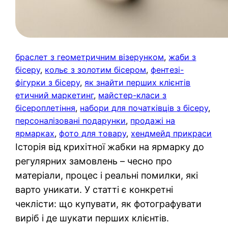
браслет з геометричним візерунком
, 
жаби з
бісеру
, 
кольє з золотим бісером
, 
фентезі-
фігурки з бісеру
, 
як знайти перших клієнтів
етичний маркетинг
, 
майстер-класи з
бісероплетіння
, 
набори для початківців з бісеру
, 
персоналізовані подарунки
, 
продажі на
ярмарках
, 
фото для товару
, 
хендмейд прикраси
Історія від крихітної жабки на ярмарку до
регулярних замовлень – чесно про
матеріали, процес і реальні помилки, які
варто уникати. У статті є конкретні
чеклісти: що купувати, як фотографувати
виріб і де шукати перших клієнтів.