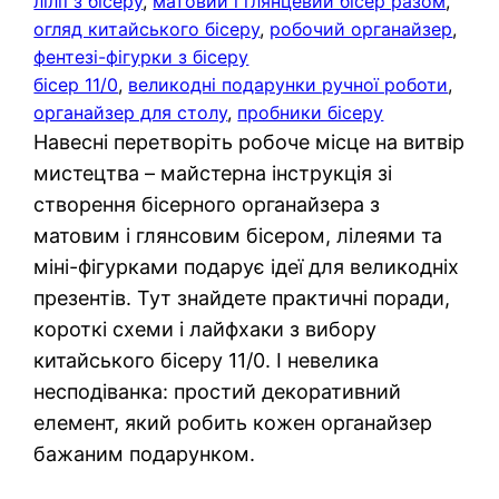
лілії з бісеру
, 
матовий і глянцевий бісер разом
, 
огляд китайського бісеру
, 
робочий органайзер
, 
фентезі-фігурки з бісеру
бісер 11/0
, 
великодні подарунки ручної роботи
, 
органайзер для столу
, 
пробники бісеру
Навесні перетворіть робоче місце на витвір
мистецтва – майстерна інструкція зі
створення бісерного органайзера з
матовим і глянсовим бісером, лілеями та
міні-фігурками подарує ідеї для великодніх
презентів. Тут знайдете практичні поради,
короткі схеми і лайфхаки з вибору
китайського бісеру 11/0. І невелика
несподіванка: простий декоративний
елемент, який робить кожен органайзер
бажаним подарунком.