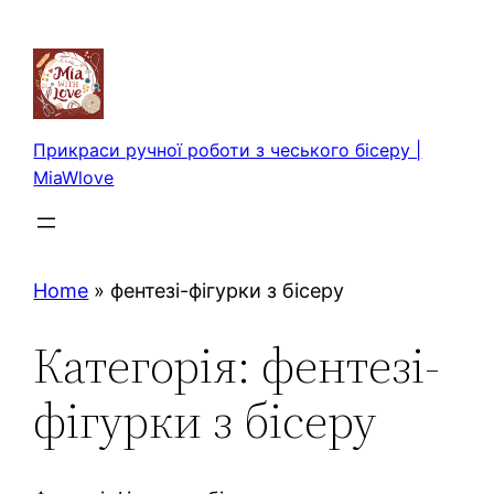
Перейти
до
вмісту
Прикраси ручної роботи з чеського бісеру |
MiaWlove
Home
»
фентезі-фігурки з бісеру
Категорія:
фентезі-
фігурки з бісеру