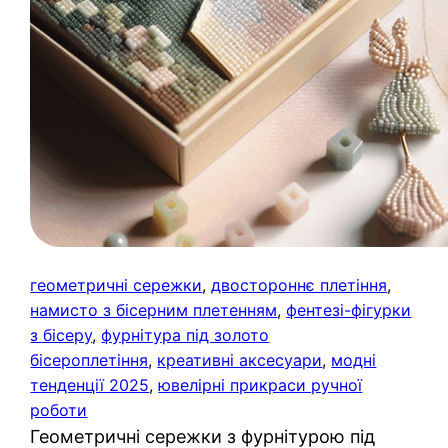
геометричні сережки
, 
двостороннє плетіння
, 
намисто з бісерним плетенням
, 
фентезі-фігурки
з бісеру
, 
фурнітура під золото
бісероплетіння
, 
креативні аксесуари
, 
модні
тенденції 2025
, 
ювелірні прикраси ручної
роботи
Геометричні сережки з фурнітурою під