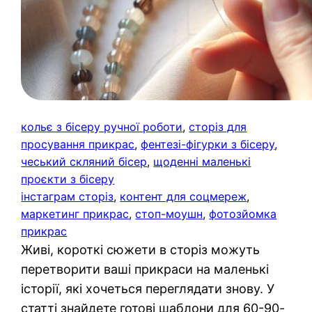
кольє з бісеру ручної роботи
, 
сторіз для
просування прикрас
, 
фентезі-фігурки з бісеру
, 
чеський скляний бісер
, 
щоденні маленькі
проєкти з бісеру
інстаграм сторіз
, 
контент для соцмереж
, 
маркетинг прикрас
, 
стоп-моушн
, 
фотозйомка
прикрас
Живі, короткі сюжети в сторіз можуть
перетворити ваші прикраси на маленькі
історії, які хочеться переглядати знову. У
статті знайдете готові шаблони для 60-90-