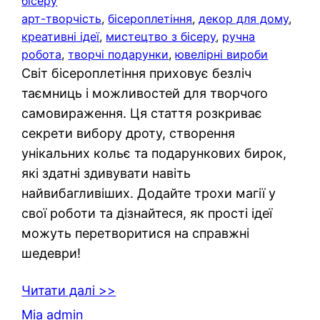
бісеру
арт-творчість
, 
бісероплетіння
, 
декор для дому
, 
креативні ідеї
, 
мистецтво з бісеру
, 
ручна
робота
, 
творчі подарунки
, 
ювелірні вироби
Світ бісероплетіння приховує безліч
таємниць і можливостей для творчого
самовираження. Ця стаття розкриває
секрети вибору дроту, створення
унікальних кольє та подарункових бирок,
які здатні здивувати навіть
найвибагливіших. Додайте трохи магії у
свої роботи та дізнайтеся, як прості ідеї
можуть перетворитися на справжні
шедеври!
Читати далі >>
Mia admin