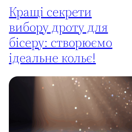
Кращі секрети
вибору дроту для
бісеру: створюємо
ідеальне кольє!