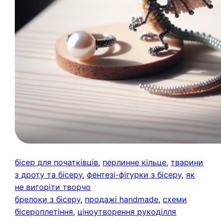
бісер для початківців
, 
перлинне кільце
, 
тварини
з дроту та бісеру
, 
фентезі-фігурки з бісеру
, 
як
не вигоріти творчо
брелоки з бісеру
, 
продажі handmade
, 
схеми
бісероплетіння
, 
ціноутворення рукоділля