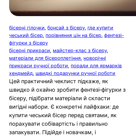
бісерні гілочки
, 
бонсай з бісеру
, 
где купити
чеський бісер
, 
порівняння цін на бісер
, 
фентезі-
фігурки з бісеру
бісерні прикраси
, 
майстер-клас з бісеру
, 
матеріали для бісероплетіння
, 
новорічні
прикраси ручної роботи
, 
поради для ярмарків
хендмейд
, 
швидкі подарунки ручної роботи
Цей практичний чеклист підкаже, як
швидко й охайно зробити фентезі‑фігурки з
бісеру, підібрати матеріали й скласти
вигідні набори. Є конкретні лайфхаки: де
купити чеський бісер перед святами, як
порахувати собівартість і правильно
запакувати. Підійде і новачкам, і