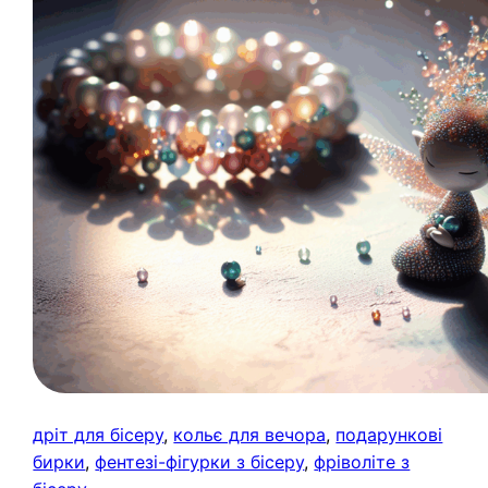
дріт для бісеру
, 
кольє для вечора
, 
подарункові
бирки
, 
фентезі-фігурки з бісеру
, 
фріволіте з