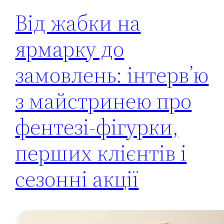
Від жабки на
ярмарку до
замовлень: інтерв’ю
з майстринею про
фентезі‑фігурки,
перших клієнтів і
сезонні акції