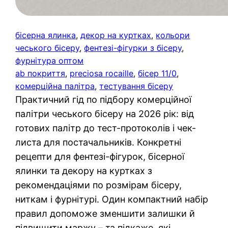
бісерна ялинка
, 
декор на куртках
, 
кольори
чеського бісеру
, 
фентезі-фігурки з бісеру
, 
фурнітура оптом
ab покриття
, 
preciosa rocaille
, 
бісер 11/0
, 
комерційна палітра
, 
тестування бісеру
Практичний гід по підбору комерційної
палітри чеського бісеру на 2026 рік: від
готових палітр до тест-протоколів і чек-
листа для постачальників. Конкретні
рецепти для фентезі-фігурок, бісерної
ялинки та декору на куртках з
рекомендаціями по розмірам бісеру,
ниткам і фурнітурі. Один компактний набір
правил допоможе зменшити залишки й
підвищити маржу – та підкаже, які