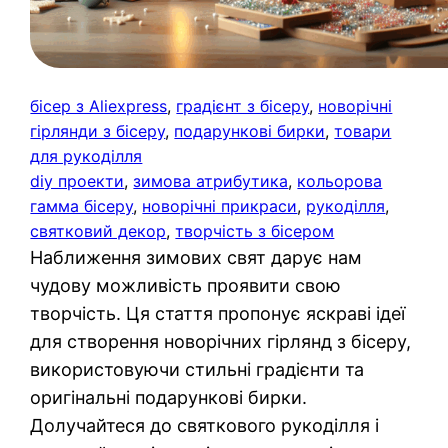
бісер з Aliexpress
, 
градієнт з бісеру
, 
новорічні
гірлянди з бісеру
, 
подарункові бирки
, 
товари
для рукоділля
diy проекти
, 
зимова атрибутика
, 
кольорова
гамма бісеру
, 
новорічні прикраси
, 
рукоділля
, 
святковий декор
, 
творчість з бісером
Наближення зимових свят дарує нам
чудову можливість проявити свою
творчість. Ця стаття пропонує яскраві ідеї
для створення новорічних гірлянд з бісеру,
використовуючи стильні градієнти та
оригінальні подарункові бирки.
Долучайтеся до святкового рукоділля і