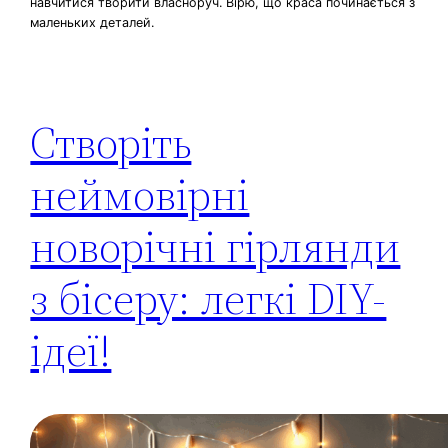
навчитися творити власноруч. Вірю, що краса починається з
маленьких деталей.
Створіть
неймовірні
новорічні гірлянди
з бісеру: легкі DIY-
ідеї!