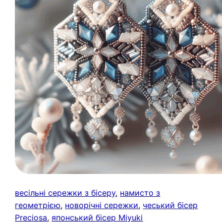
весільні сережки з бісеру
, 
намисто з
геометрією
, 
новорічні сережки
, 
чеський бісер
Preciosa
, 
японський бісер Miyuki