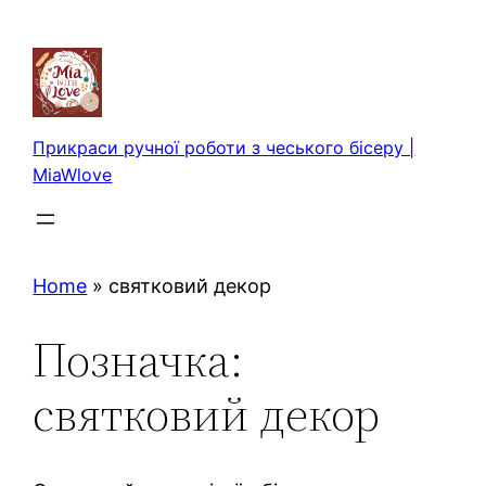
Перейти
до
вмісту
Прикраси ручної роботи з чеського бісеру |
MiaWlove
Home
»
святковий декор
Позначка:
святковий декор