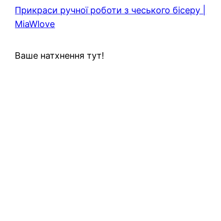
Прикраси ручної роботи з чеського бісеру |
MiaWlove
Ваше натхнення тут!