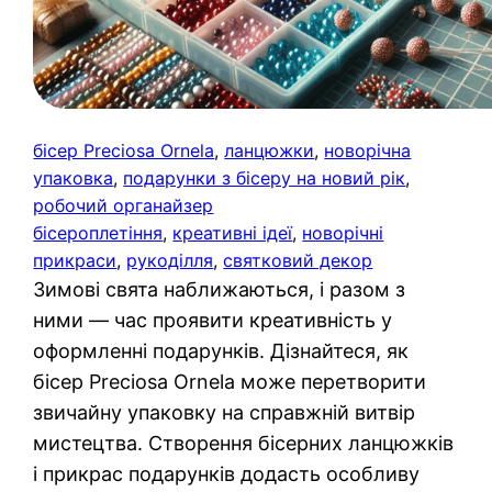
бісер Preciosa Ornela
, 
ланцюжки
, 
новорічна
упаковка
, 
подарунки з бісеру на новий рік
, 
робочий органайзер
бісероплетіння
, 
креативні ідеї
, 
новорічні
прикраси
, 
рукоділля
, 
святковий декор
Зимові свята наближаються, і разом з
ними — час проявити креативність у
оформленні подарунків. Дізнайтеся, як
бісер Preciosa Ornela може перетворити
звичайну упаковку на справжній витвір
мистецтва. Створення бісерних ланцюжків
і прикрас подарунків додасть особливу