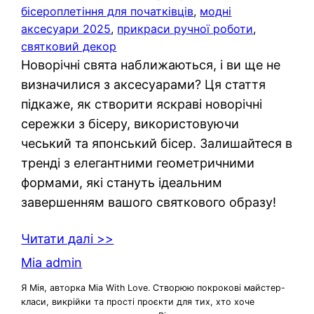
бісероплетіння для початківців
, 
модні
аксесуари 2025
, 
прикраси ручної роботи
, 
святковий декор
Новорічні свята наближаються, і ви ще не
визначилися з аксесуарами? Ця стаття
підкаже, як створити яскраві новорічні
сережки з бісеру, використовуючи
чеський та японський бісер. Залишайтеся в
тренді з елегантними геометричними
формами, які стануть ідеальним
завершенням вашого святкового образу!
Читати далі >>
Mia admin
Я Мія, авторка Mia With Love. Створюю покрокові майстер-
класи, викрійки та прості проєкти для тих, хто хоче