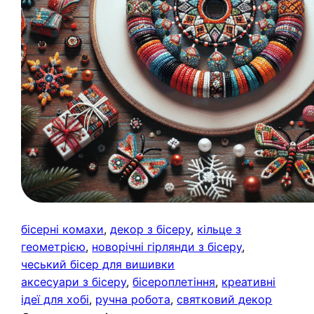
бісерні комахи
, 
декор з бісеру
, 
кільце з
геометрією
, 
новорічні гірлянди з бісеру
, 
чеський бісер для вишивки
аксесуари з бісеру
, 
бісероплетіння
, 
креативні
ідеї для хобі
, 
ручна робота
, 
святковий декор