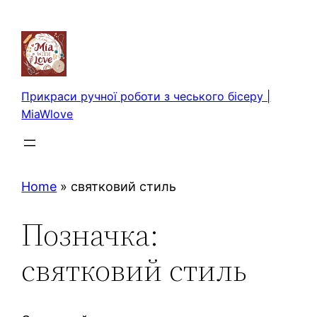
Перейти
до
вмісту
Прикраси ручної роботи з чеського бісеру |
MiaWlove
Home
»
святковий стиль
Позначка:
святковий стиль