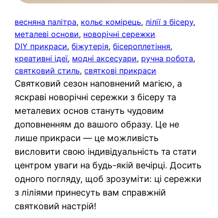
весняна палітра
, 
кольє комірець
, 
лілії з бісеру
, 
металеві основи
, 
новорічні сережки
DIY прикраси
, 
біжутерія
, 
бісероплетіння
, 
креативні ідеї
, 
модні аксесуари
, 
ручна робота
, 
святковий стиль
, 
святкові прикраси
Святковий сезон наповнений магією, а
яскраві новорічні сережки з бісеру та
металевих основ стануть чудовим
доповненням до вашого образу. Це не
лише прикраси — це можливість
висловити свою індивідуальність та стати
центром уваги на будь-якій вечірці. Досить
одного погляду, щоб зрозуміти: ці сережки
з ліліями принесуть вам справжній
святковий настрій!