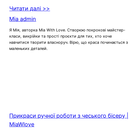
Читати далі >>
Mia admin
Я Мія, авторка Mia With Love. Створюю покрокові майстер-
класи, викрійки та прості проєкти для тих, хто хоче
навчитися творити власноруч. Вірю, що краса починається з
маленьких деталей.
Прикраси ручної роботи з чеського бісеру |
MiaWlove