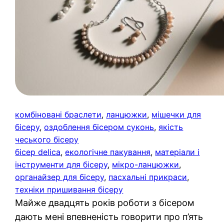
комбіновані браслети
, 
ланцюжки
, 
мішечки для
бісеру
, 
оздоблення бісером суконь
, 
якість
чеського бісеру
бісер delica
, 
екологічне пакування
, 
матеріали і
інструменти для бісеру
, 
мікро-ланцюжки
, 
органайзер для бісеру
, 
пасхальні прикраси
, 
техніки пришивання бісеру
Майже двадцять років роботи з бісером
дають мені впевненість говорити про п’ять