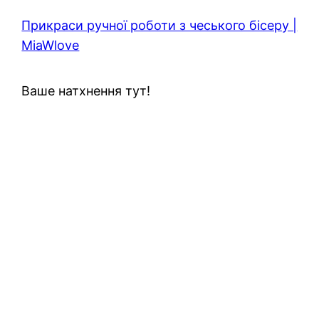
Прикраси ручної роботи з чеського бісеру |
MiaWlove
Ваше натхнення тут!