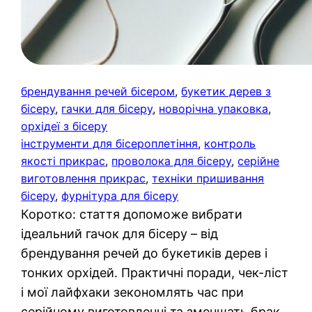
брендування речей бісером
, 
букетик дерев з
бісеру
, 
гачки для бісеру
, 
новорічна упаковка
, 
орхідеї з бісеру
інструменти для бісероплетіння
, 
контроль
якості прикрас
, 
проволока для бісеру
, 
серійне
виготовлення прикрас
, 
техніки пришивання
бісеру
, 
фурнітура для бісеру
Коротко: стаття допоможе вибрати
ідеальний гачок для бісеру – від
брендування речей до букетиків дерев і
тонких орхідей. Практичні поради, чек-ліст
і мої лайфхаки зекономлять час при
серійному виготовленні та зменшать брак.