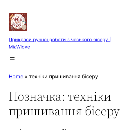
Перейти
до
вмісту
Прикраси ручної роботи з чеського бісеру |
MiaWlove
Home
»
техніки пришивання бісеру
Позначка:
техніки
пришивання бісеру