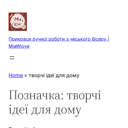
Перейти
до
вмісту
Прикраси ручної роботи з чеського бісеру |
MiaWlove
Home
»
творчі ідеї для дому
Позначка:
творчі
ідеї для дому