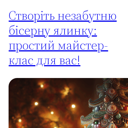
Створіть незабутню
бісерну ялинку:
простий майстер-
клас для вас!