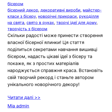
бісером
бісерний декор
, 
декоративні вироби
, 
майстер-
класи з бісеру
, 
новорічні прикраси
, 
рукоділля
на свята
, 
свято в руках
, 
творчі ідеї для дому
, 
творчість з бісером
Скільки радості може принести створення
власної бісерної ялинки! Ця стаття
поділиться секретами навчання вишивці
бісером, надасть цікаві ідеї з бісеру та
покаже, як з простих матеріалів
народжується справжня краса. Встановіть
свій творчий рекорд і станьте автором
унікального новорічного декору!
Читати далі >>
Mia admin