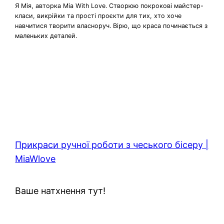
Я Мія, авторка Mia With Love. Створюю покрокові майстер-
класи, викрійки та прості проєкти для тих, хто хоче
навчитися творити власноруч. Вірю, що краса починається з
маленьких деталей.
Прикраси ручної роботи з чеського бісеру |
MiaWlove
Ваше натхнення тут!