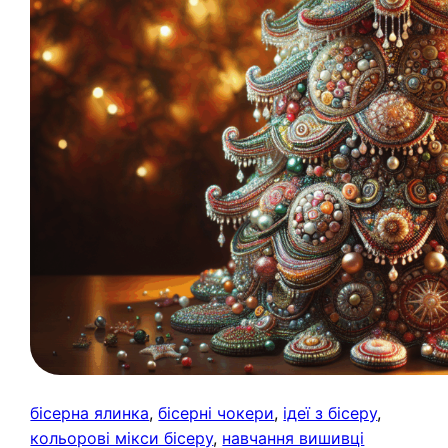
бісерна ялинка
, 
бісерні чокери
, 
ідеї з бісеру
, 
кольорові мікси бісеру
, 
навчання вишивці