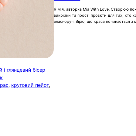
Я Мія, авторка Mia With Love. Створюю по
викрійки та прості проєкти для тих, хто 
власноруч. Вірю, що краса починається з 
 і глянцевий бісер
ок
крас
, 
круговий пейот
, 