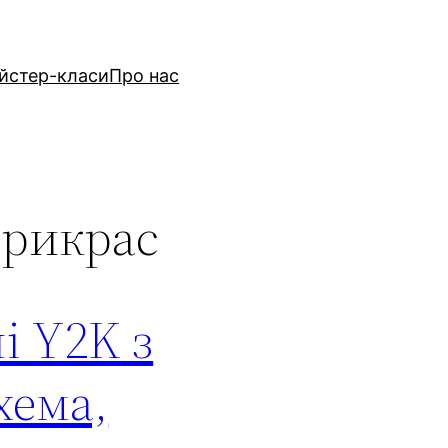
йстер-класи
Про нас
прикрас
і Y2K з
хема,