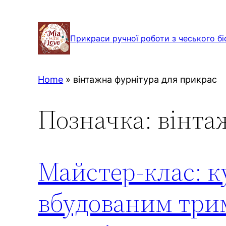
Перейти
до
Прикраси ручної роботи з чеського бі
вмісту
Home
»
вінтажна фурнітура для прикрас
Позначка:
вінта
Майстер-клас: к
вбудованим трим