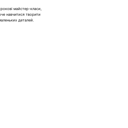
крокові майстер-класи,
хоче навчитися творити
маленьких деталей.