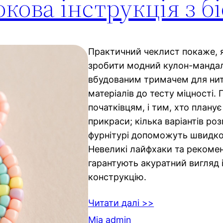
кова інструкція з б
Практичний чеклист покаже, 
зробити модний кулон-мандалу
вбудованим тримачем для нитк
матеріалів до тесту міцності. П
початківцям, і тим, хто плану
прикраси; кілька варіантів роз
фурнітурі допоможуть швидко
Невеликі лайфхаки та рекомен
гарантують акуратний вигляд і
конструкцію.
Читати далі >>
Mia admin