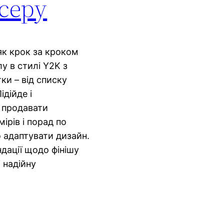
ісеру
як крок за кроком
 в стилі Y2K з
и – від списку
ідійде і
є продавати
мірів і порад по
 адаптувати дизайн.
дації щодо фінішу
 надійну