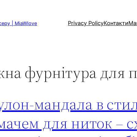
Privacy Policy
Контакти
Ма
серу | MiaWlove
жна фурнітура для 
улон-мандала в стил
ачем для ниток – с