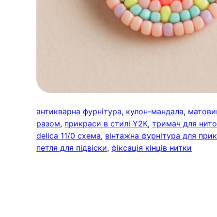
антикварна фурнітура
, 
кулон-мандала
, 
матовий
разом
, 
прикраси в стилі Y2K
, 
тримач для нит
delica 11/0 схема
, 
вінтажна фурнітура для при
петля для підвіски
, 
фіксація кінців нитки