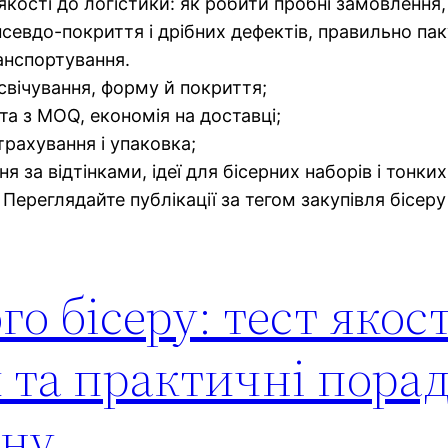
якості до логістики: як робити пробні замовлення,
псевдо-покриття і дрібних дефектів, правильно па
анспортування.
освічування, форму й покриття;
та з MOQ, економія на доставці;
трахування і упаковка;
 за відтінками, ідеї для бісерних наборів і тонких 
Переглядайте публікації за тегом закупівля бісеру
о бісеру: тест якост
 та практичні пора
їну