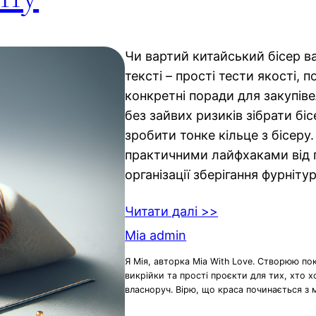
Чи вартий китайський бісер в
тексті – прості тести якості, п
конкретні поради для закупіве
без зайвих ризиків зібрати бі
зробити тонке кільце з бісеру
практичними лайфхаками від п
організації зберігання фурнітур
Читати далі >>
Mia admin
Я Мія, авторка Mia With Love. Створюю по
викрійки та прості проєкти для тих, хто 
власноруч. Вірю, що краса починається з 