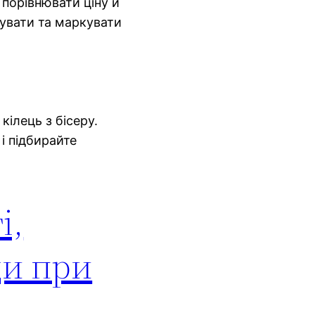
 порівнювати ціну й
кувати та маркувати
кілець з бісеру.
 і підбирайте
і,
ди при