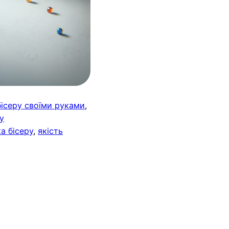
бісеру своїми руками
, 
ру
а бісеру
, 
якість