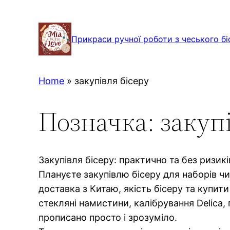
Перейти
до
Прикраси ручної роботи з чеського бі
вмісту
Home
»
закупівля бісеру
Позначка:
закуп
Закупівля бісеру: практично та без ризикі
Плануєте закупівлю бісеру для наборів чи
доставка з Китаю, якість бісеру та купити
стекляні намистини, калібрування Delica,
прописано просто і зрозуміло.