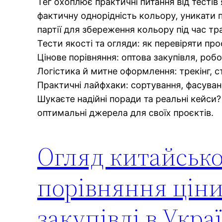
Тег охоплює практичні питання від тестів 
фактичну однорідність кольору, уникати 
партії для збереження кольору під час тр
Тести якості та огляди: як перевіряти пр
Цінове порівняння: оптова закупівля, робо
Логістика й митне оформлення: трекінг, с
Практичні лайфхаки: сортування, фасування
Шукаєте надійні поради та реальні кейси? 
оптимальні джерела для своїх проєктів.
Огляд китайськог
порівняння ціни
закупівлі в Укра