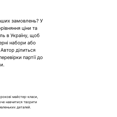
аших замовлень? У
орівняння ціни та
ль в Україну, щоб
серні набори або
. Автор ділиться
еревірки партії до
и.
крокові майстер-класи,
хоче навчитися творити
маленьких деталей.