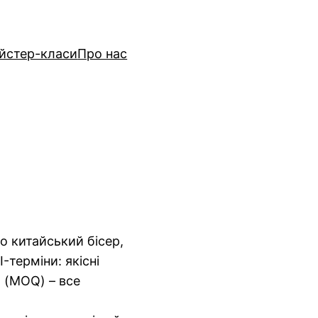
йстер-класи
Про нас
о китайський бісер,
-терміни: якісні
я (MOQ) – все