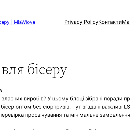
Privacy Policy
Контакти
Ма
серу | MiaWlove
івля бісеру
в
 власних виробів? У цьому блоці зібрані поради пр
 бісер оптом без сюрпризів. Тут згадані важливі LSI
 перевірка просвічування та мінімальне замовленн