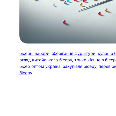
бісерні набори
, 
зберігання фурнітури
, 
кулон з 
огляд китайського бісеру
, 
тонке кільце з бісе
бісер оптом україна
, 
закупівля бісеру
, 
перевірк
бісеру