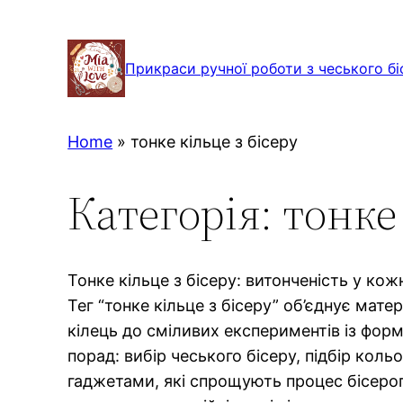
Перейти
до
Прикраси ручної роботи з чеського бі
вмісту
Home
»
тонке кільце з бісеру
Категорія:
тонке 
Тонке кільце з бісеру: витонченість у кожн
Тег “тонке кільце з бісеру” об’єднує мате
кілець до сміливих експериментів із фор
порад: вибір чеського бісеру, підбір кол
гаджетами, які спрощують процес бісероп