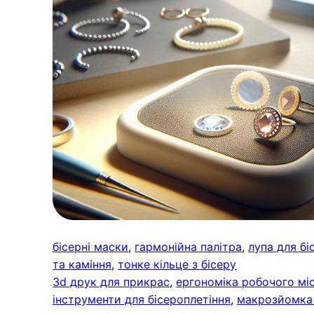
бісерні маски
, 
гармонійна палітра
, 
лупа для бі
та каміння
, 
тонке кільце з бісеру
3d друк для прикрас
, 
ергономіка робочого мі
інструменти для бісероплетіння
, 
макрозйомка