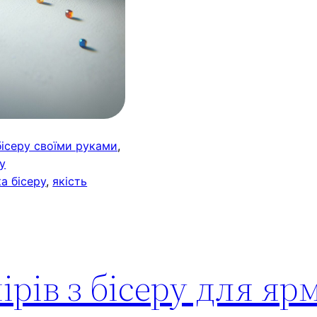
бісеру своїми руками
, 
ру
а бісеру
, 
якість
рів з бісеру для яр