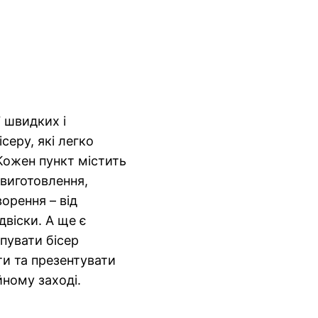
 швидких і
ісеру, які легко
 Кожен пункт містить
 виготовлення,
ворення – від
двіски. А ще є
пувати бісер
ати та презентувати
йному заході.