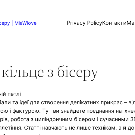
Privacy Policy
Контакти
Ма
серу | MiaWlove
кільце з бісеру
ій петлі
ріали та ідеї для створення делікатних прикрас – в
мою і фактурою. Тут ви знайдете поєднання натхне
ьорів, робота з циліндричним бісером і сучасними
летіння. Статті навчають не лише технікам, а й д