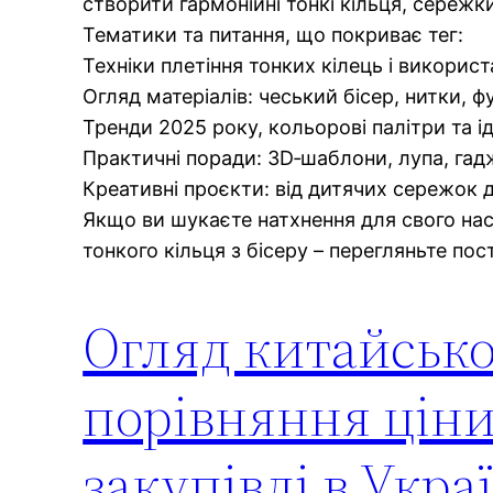
створити гармонійні тонкі кільця, сережк
Тематики та питання, що покриває тег:
Техніки плетіння тонких кілець і викорис
Огляд матеріалів: чеський бісер, нитки, ф
Тренди 2025 року, кольорові палітри та ід
Практичні поради: 3D‑шаблони, лупа, гадж
Креативні проєкти: від дитячих сережок д
Якщо ви шукаєте натхнення для свого нас
тонкого кільця з бісеру – перегляньте пос
Огляд китайськог
порівняння ціни
закупівлі в Укра