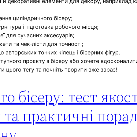
и й декоративні елементи для декору, наприклад ка
тання циліндричного бісеру;
урнітура і підготовка робочого місця;
еї для сучасних аксесуарів;
ети та чек‑лісти для точності;
о авторських тонких кілець і бісерних фігур.
тупного проєкту з бісеру або хочете вдосконалити
ти цього тегу та почніть творити вже зараз!
о бісеру: тест якост
 та практичні пора
їну