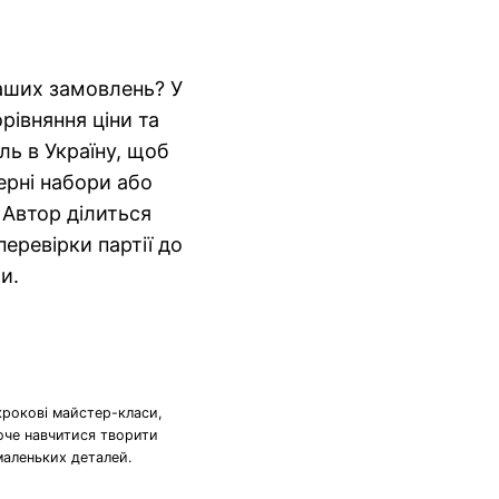
аших замовлень? У
орівняння ціни та
ль в Україну, щоб
серні набори або
. Автор ділиться
еревірки партії до
и.
крокові майстер-класи,
хоче навчитися творити
маленьких деталей.