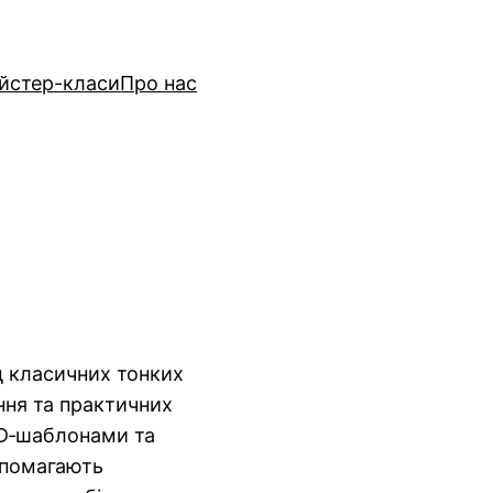
йстер-класи
Про нас
ід класичних тонких
ння та практичних
 3D‑шаблонами та
опомагають