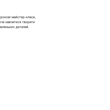
крокові майстер-класи,
хоче навчитися творити
маленьких деталей.