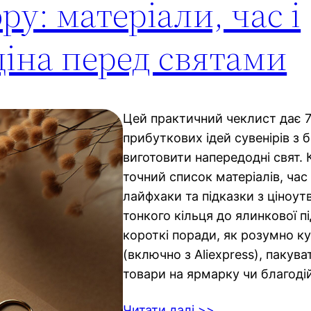
ру: матеріали, час і
іна перед святами
Цей практичний чеклист дає 7
прибуткових ідей сувенірів з б
виготовити напередодні свят.
точний список матеріалів, час
лайфхаки та підказки з ціноут
тонкого кільця до ялинкової пі
короткі поради, як розумно ку
(включно з Aliexpress), пакув
товари на ярмарку чи благоді
Читати далі >>