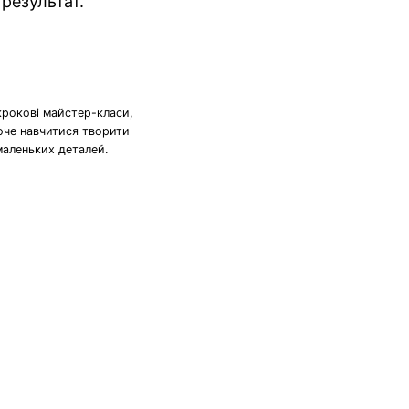
 результат.
крокові майстер-класи,
хоче навчитися творити
маленьких деталей.