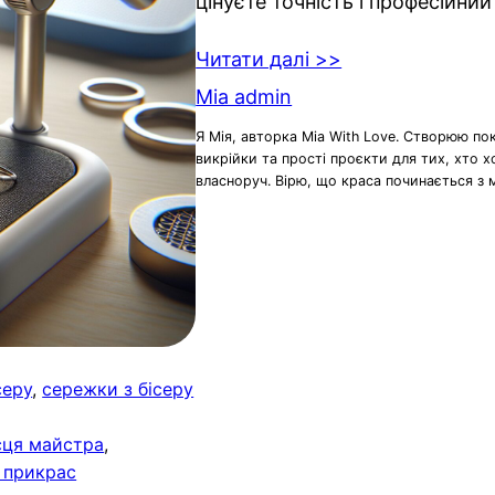
цінуєте точність і професійний
Читати далі >>
Mia admin
Я Мія, авторка Mia With Love. Створюю по
викрійки та прості проєкти для тих, хто 
власноруч. Вірю, що краса починається з 
серу
, 
сережки з бісеру
сця майстра
, 
 прикрас