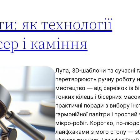
ти: як технології
сер і каміння
Лупа, 3D‑шаблони та сучасні 
перетворюють ручну роботу н
мистецтво — від сережок із бі
тонких кілець і бісерних масо
практичні поради з вибору інс
гармонійної палітри і простий 
мікро‑робіт. Коротко, по‑людс
лайфхаками з мого столу — з