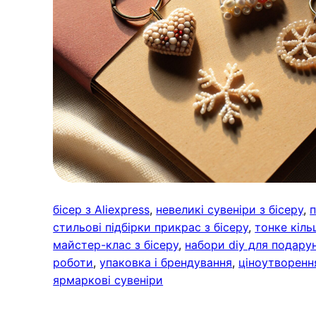
бісер з Aliexpress
, 
невеликі сувеніри з бісеру
, 
п
стильові підбірки прикрас з бісеру
, 
тонке кіль
майстер-клас з бісеру
, 
набори diy для подарун
роботи
, 
упаковка і брендування
, 
ціноутворенн
ярмаркові сувеніри