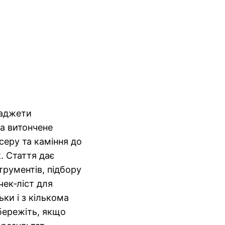
гаджети
а витончене
серу та каміння до
к. Стаття дає
трументів, підбору
чек‑ліст для
ьки і з кількома
бережіть, якщо