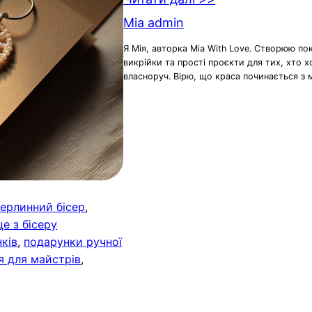
Mia admin
Я Мія, авторка Mia With Love. Створюю по
викрійки та прості проєкти для тих, хто 
власноруч. Вірю, що краса починається з 
ерлинний бісер
, 
це з бісеру
ків
, 
подарунки ручної
я для майстрів
, 