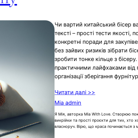
Чи вартий китайський бісер в
тексті – прості тести якості, п
конкретні поради для закупіве
без зайвих ризиків зібрати бі
зробити тонке кільце з бісеру
практичними лайфхаками від п
організації зберігання фурнітур
Читати далі >>
Mia admin
Я Мія, авторка Mia With Love. Створюю по
викрійки та прості проєкти для тих, хто 
власноруч. Вірю, що краса починається з 