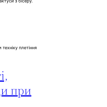
ктуси з бісеру.
 техніку плетіння
і,
ди при