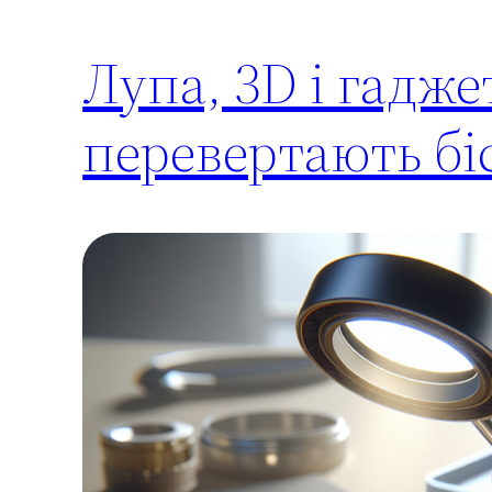
Лупа, 3D і гадже
перевертають бі