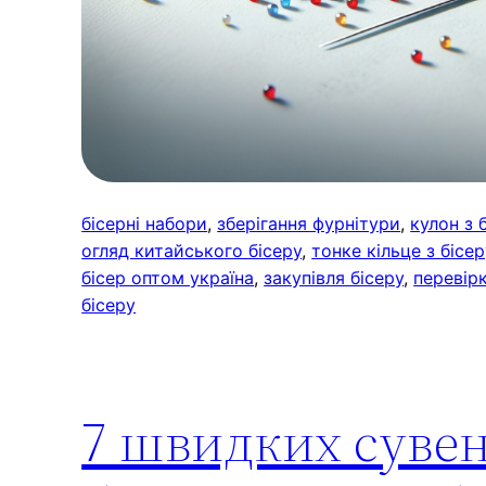
бісерні набори
, 
зберігання фурнітури
, 
кулон з 
огляд китайського бісеру
, 
тонке кільце з бісе
бісер оптом україна
, 
закупівля бісеру
, 
перевірк
бісеру
7 швидких сувені