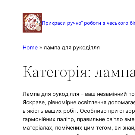
Перейти
до
Прикраси ручної роботи з чеського бі
вмісту
Home
»
лампа для рукоділля
Категорія:
лампа
Лампа для рукоділля – ваш незамінний по
Яскраве, рівномірне освітлення допомагає
в якість ваших робіт. Особливо при створе
гармонійних палітр, правильне світло зме
матеріалах, помічених цим тегом, ви зна