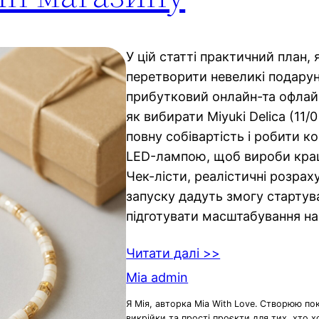
У цій статті практичний план
перетворити невеликі подарун
прибутковий онлайн-та офлай
як вибирати Miyuki Delica (11/0
повну собівартість і робити ко
LED-лампою, щоб вироби кра
Чек-лісти, реалістичні розраху
запуску дадуть змогу стартув
підготувати масштабування на 
Читати далі >>
Mia admin
Я Мія, авторка Mia With Love. Створюю по
викрійки та прості проєкти для тих, хто 