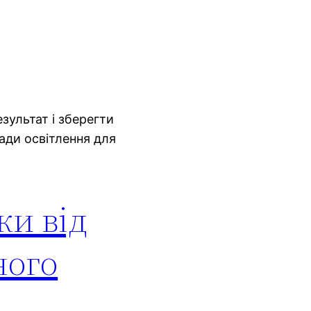
зультат і зберегти
лади освітлення для
ки від
ного