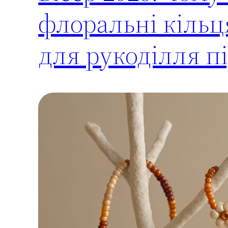
флоральні кільця
для рукоділля п