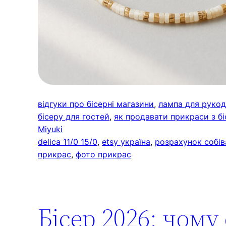
відгуки про бісерні магазини
, 
лампа для рукод
бісеру для гостей
, 
як продавати прикраси з бі
Miyuki
delica 11/0 15/0
, 
etsy україна
, 
розрахунок собів
прикрас
, 
фото прикрас
Бісер 2026: чому