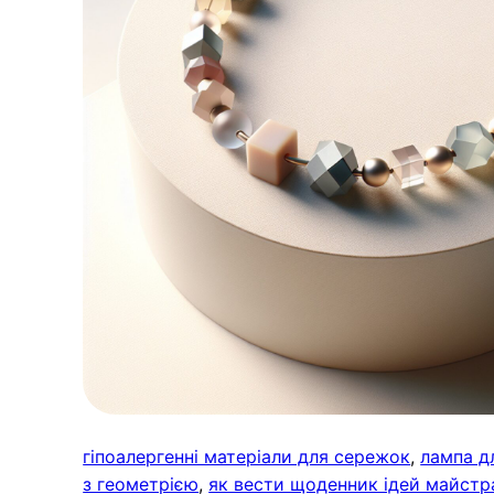
гіпоалергенні матеріали для сережок
, 
лампа д
з геометрією
, 
як вести щоденник ідей майстр