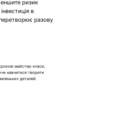
зменшите ризик
інвестиція в
о перетворює разову
крокові майстер-класи,
хоче навчитися творити
маленьких деталей.