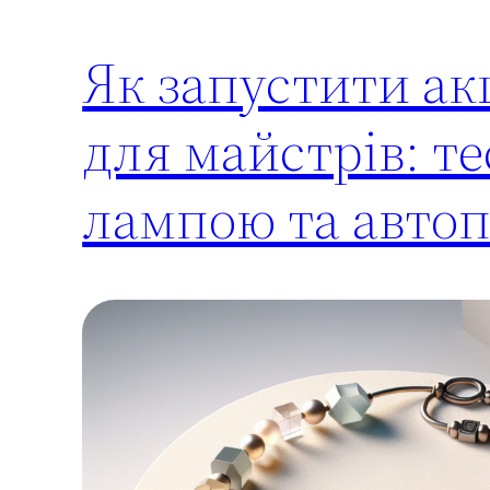
Як запустити ак
для майстрів: те
лампою та автоп