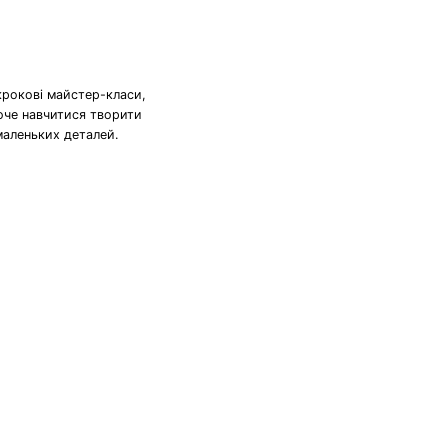
крокові майстер-класи,
хоче навчитися творити
маленьких деталей.