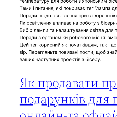
температуру для роботи з японським біс
Теми і питання, які покриває тег “лампа д
Поради щодо освітлення при створенні іко
Як освітлення впливає на роботу з бісер
Вибір лампи та налаштування світла для т
Поради з ергономіки робочого місця: змен
Цей тег корисний як початківцям, так і д
зір. Перегляньте пов’язані пости, щоб зн
ваших наступних проектів з бісеру.
Як продавати при
подарунків для 
онлайн-та офла