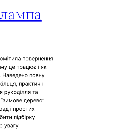
к лампа
помітила повернення
му це працює і як
. Наведено повну
ільця, практичні
я рукоділля та
т “зимове дерево”
рад і простих
бити підбірку
є увагу.