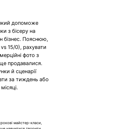
, який допоможе
ки з бісеру на
н бізнес. Пояснюю,
 vs 15/0), рахувати
мерційні фото з
ще продавалися.
нки й сценарії
ати за тиждень або
місяці.
крокові майстер-класи,
хоче навчитися творити