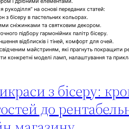
ером і дрібними елементами.
ля рукоділля” на основі переданих статей:
н з бісеру в пастельних кольорах.
ними сніжинками та святковим декором.
очного підбору гармонійних палітр бісеру.
шення відблисків і тіней, комфорт для очей.
освідченим майстриням, які прагнуть покращити ре
айти конкретні моделі ламп, налаштування та прик
краси з бісеру: кро
гостей до рентабель
йн магазину