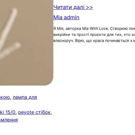
Читати далі >>
Mia admin
Я Мія, авторка Mia With Love. Створюю по
викрійки та прості проєкти для тих, хто 
власноруч. Вірю, що краса починається з 
іткою
, 
лампа для
ki 15/0
, 
peyote стібок
, 
рмлення