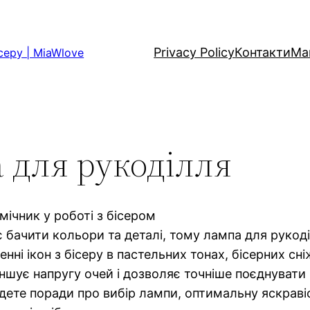
Privacy Policy
Контакти
Ма
серу | MiaWlove
 для рукоділля
мічник у роботі з бісером
 бачити кольори та деталі, тому лампа для рукоді
нні ікон з бісеру в пастельних тонах, бісерних сні
ншує напругу очей і дозволяє точніше поєднувати в
йдете поради про вибір лампи, оптимальну яскравіс