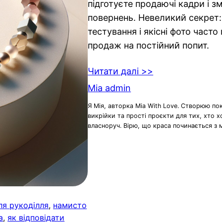
підготуєте продаючі кадри і 
повернень. Невеликий секрет: 
тестування і якісні фото част
продаж на постійний попит.
Читати далі >>
Mia admin
Я Мія, авторка Mia With Love. Створюю по
викрійки та прості проєкти для тих, хто 
власноруч. Вірю, що краса починається з 
ля рукоділля
, 
намисто
а
, 
як відповідати