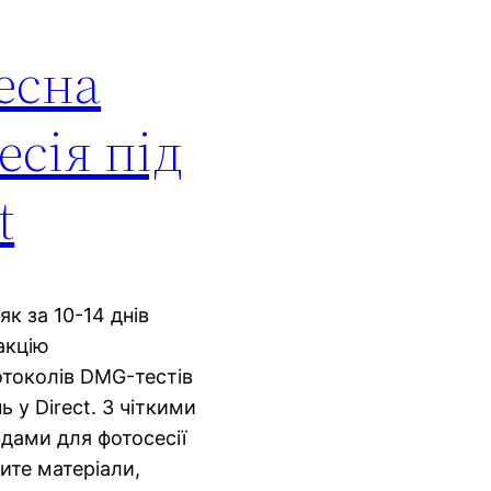
есна
есія під
t
к за 10-14 днів
 акцію
ротоколів DMG-тестів
 у Direct. З чіткими
дами для фотосесії
ите матеріали,