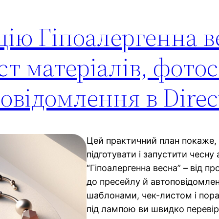
цію Гіпоалергенна в
ст матеріалів, фотос
овідомлення в Direc
Цей практичний план покаже, я
підготувати і запустити чесну
“Гіпоалергенна весна” – від п
до пресейлу й автоповідомлень
шаблонами, чек-листом і пора
під лампою ви швидко перевір