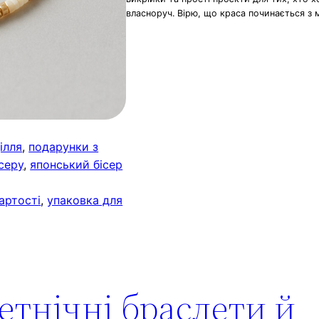
власноруч. Вірю, що краса починається з 
ілля
, 
подарунки з
серу
, 
японський бісер
артості
, 
упаковка для
 етнічні браслети й