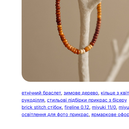
етнічний браслет
, 
зимове дерево
, 
кільце з кв
рукоділля
, 
стильові підбірки прикрас з бісеру
brick stitch стібок
, 
fireline 0.12
, 
miyuki 11/0
, 
miyu
освітлення для фото прикрас
, 
ярмаркове офо