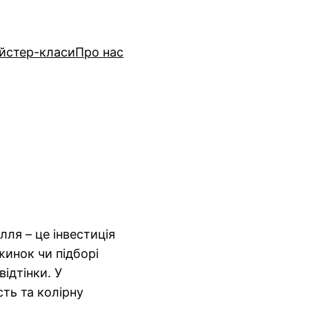
йстер-класи
Про нас
лля – це інвестиція
жинок чи підборі
ідтінки. У
ть та колірну