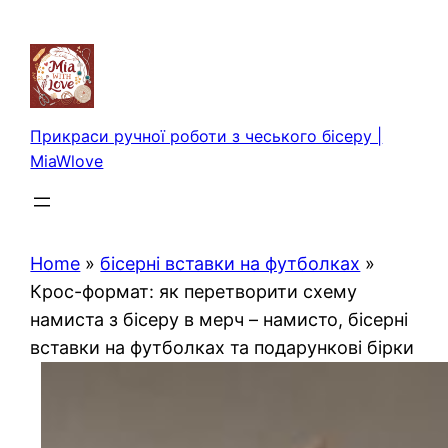
Перейти
до
вмісту
Прикраси ручної роботи з чеського бісеру |
MiaWlove
Home
»
бісерні вставки на футболках
»
Крос-формат: як перетворити схему
намиста з бісеру в мерч – намисто, бісерні
вставки на футболках та подарункові бірки