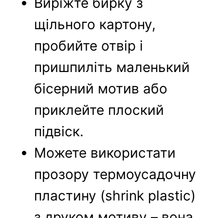
Виріжте бирку з
щільного картону,
пробийте отвір і
пришпиліть маленький
бісерний мотив або
приклейте плоский
підвіск.
Можете використати
прозору термоусадочну
пластину (shrink plastic)
з друком мотиву – вона