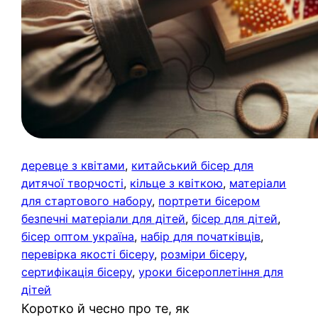
деревце з квітами
, 
китайський бісер для
дитячої творчості
, 
кільце з квіткою
, 
матеріали
для стартового набору
, 
портрети бісером
безпечні матеріали для дітей
, 
бісер для дітей
, 
бісер оптом україна
, 
набір для початківців
, 
перевірка якості бісеру
, 
розміри бісеру
, 
сертифікація бісеру
, 
уроки бісероплетіння для
дітей
Коротко й чесно про те, як