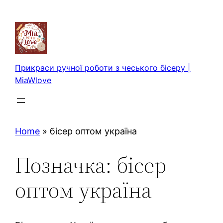
Перейти
до
вмісту
Прикраси ручної роботи з чеського бісеру |
MiaWlove
Home
»
бісер оптом україна
Позначка:
бісер
оптом україна