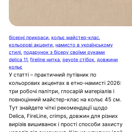
бісерні прикраси
, 
кольє майстер-клас
, 
кольорові акценти
, 
намисто в українському
стилі
, 
подарунок з бісеру своїми руками
delica 11
, 
fireline нитка
, 
peyote стібок
, 
довжини
кольє
У статті – практичний путівник по
кольорових акцентах в етно-намисті 2026:
три робочі палітри, глосарій матеріалів і
повноцінний майстер-клас на кольє 45 см.
Тут знайдете чіткі рекомендації щодо
Delica, FireLine, crimps, довжин для різних
вирізів вишиванок і прості способи захисту