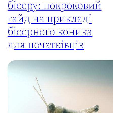
бісеру: покроковий
гайд на прикладі
бісерного коника
для початківців