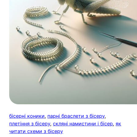
бісерні коники
, 
парні браслети з бісеру
, 
плетіння з бісеру
, 
скляні намистини і бісер
, 
як
читати схеми з бісеру