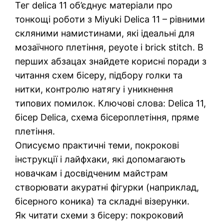
Тег delica 11 об’єднує матеріали про
тонкощі роботи з Miyuki Delica 11 – рівними
скляними намистинами, які ідеальні для
мозаїчного плетіння, peyote і brick stitch. В
перших абзацах знайдете корисні поради з
читання схем бісеру, підбору голки та
нитки, контролю натягу і уникнення
типових помилок. Ключові слова: Delica 11,
бісер Delica, схема бісероплетіння, пряме
плетіння.
Описуємо практичні теми, покрокові
інструкції і лайфхаки, які допомагають
новачкам і досвідченим майстрам
створювати акуратні фігурки (наприклад,
бісерного коника) та складні візерунки.
Як читати схеми з бісеру: покроковий