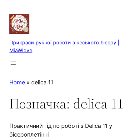
Перейти
до
вмісту
Прикраси ручної роботи з чеського бісеру |
MiaWlove
Home
»
delica 11
Позначка:
delica 11
Практичний гід по роботі з Delica 11 у
бісероплетінні