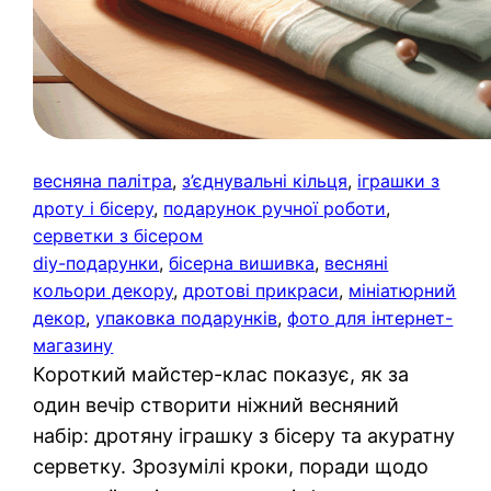
весняна палітра
, 
з’єднувальні кільця
, 
іграшки з
дроту і бісеру
, 
подарунок ручної роботи
, 
серветки з бісером
diy-подарунки
, 
бісерна вишивка
, 
весняні
кольори декору
, 
дротові прикраси
, 
мініатюрний
декор
, 
упаковка подарунків
, 
фото для інтернет-
магазину
Короткий майстер-клас показує, як за
один вечір створити ніжний весняний
набір: дротяну іграшку з бісеру та акуратну
серветку. Зрозумілі кроки, поради щодо