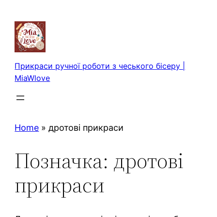
Перейти
до
вмісту
Прикраси ручної роботи з чеського бісеру |
MiaWlove
Home
»
дротові прикраси
Позначка:
дротові
прикраси