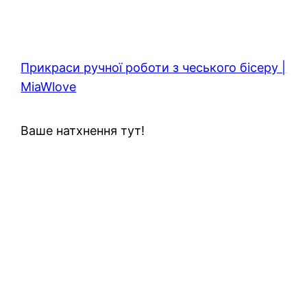
Прикраси ручної роботи з чеського бісеру |
MiaWlove
Ваше натхнення тут!