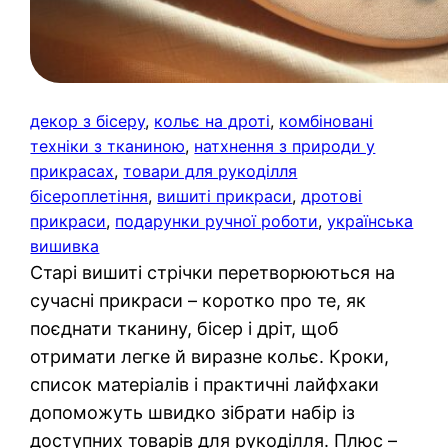
декор з бісеру
, 
кольє на дроті
, 
комбіновані
техніки з тканиною
, 
натхнення з природи у
прикрасах
, 
товари для рукоділля
бісероплетіння
, 
вишиті прикраси
, 
дротові
прикраси
, 
подарунки ручної роботи
, 
українська
вишивка
Старі вишиті стрічки перетворюються на
сучасні прикраси – коротко про те, як
поєднати тканину, бісер і дріт, щоб
отримати легке й виразне кольє. Кроки,
список матеріалів і практичні лайфхаки
допоможуть швидко зібрати набір із
доступних товарів для рукоділля. Плюс –