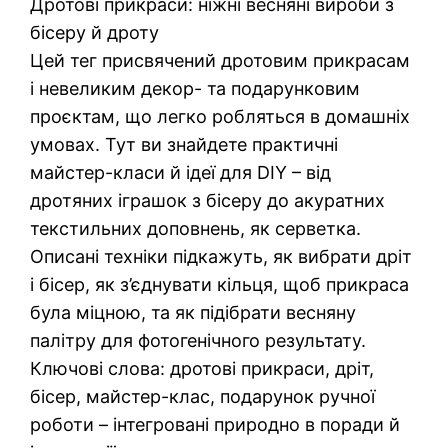
Дротові прикраси: ніжні весняні вироби з
бісеру й дроту
Цей тег присвячений дротовим прикрасам
і невеликим декор- та подарунковим
проєктам, що легко робляться в домашніх
умовах. Тут ви знайдете практичні
майстер-класи й ідеї для DIY – від
дротяних іграшок з бісеру до акуратних
текстильних доповнень, як серветка.
Описані техніки підкажуть, як вибрати дріт
і бісер, як з’єднувати кільця, щоб прикраса
була міцною, та як підібрати весняну
палітру для фотогенічного результату.
Ключові слова: дротові прикраси, дріт,
бісер, майстер-клас, подарунок ручної
роботи – інтегровані природно в поради й