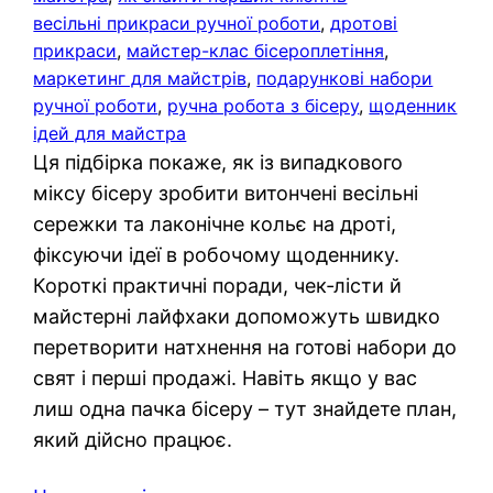
весільні прикраси ручної роботи
, 
дротові
прикраси
, 
майстер-клас бісероплетіння
, 
маркетинг для майстрів
, 
подарункові набори
ручної роботи
, 
ручна робота з бісеру
, 
щоденник
ідей для майстра
Ця підбірка покаже, як із випадкового
міксу бісеру зробити витончені весільні
сережки та лаконічне кольє на дроті,
фіксуючи ідеї в робочому щоденнику.
Короткі практичні поради, чек‑лісти й
майстерні лайфхаки допоможуть швидко
перетворити натхнення на готові набори до
свят і перші продажі. Навіть якщо у вас
лиш одна пачка бісеру – тут знайдете план,
який дійсно працює.