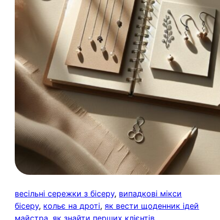
весільні сережки з бісеру
, 
випадкові мікси
бісеру
, 
кольє на дроті
, 
як вести щоденник ідей
майстра
, 
як знайти перших клієнтів