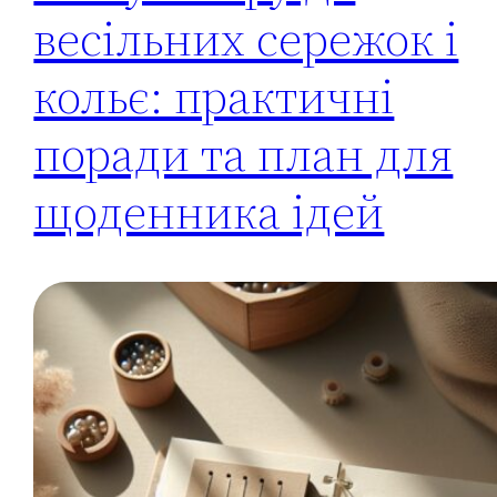
весільних сережок і
кольє: практичні
поради та план для
щоденника ідей