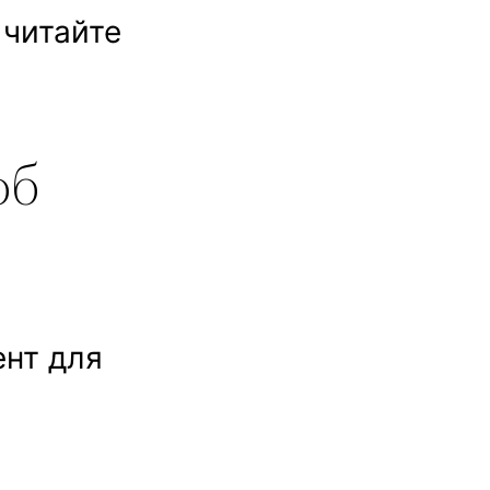
 читайте
об
ент для