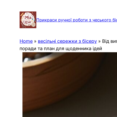
Перейти
до
Прикраси ручної роботи з чеського бі
вмісту
Home
»
весільні сережки з бісеру
»
Від ви
поради та план для щоденника ідей