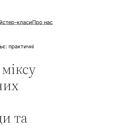
йстер-класи
Про нас
ьє: практичні
 міксу
них
и та