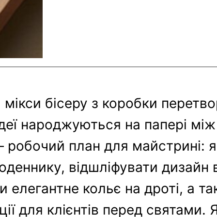
і мікси бісеру з коробки перет
а ідеї народжуються на папері м
 – робочий план для майстрині: я
оденнику, відшліфувати дизайн 
ти елегантне кольє на дроті, а т
ції для клієнтів перед святами.