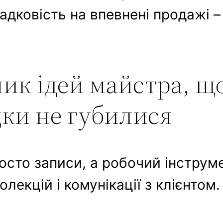
дковість на впевнені продажі –
ик ідей майстра, щ
дки не губилися
осто записи, а робочий інструм
олекцій і комунікації з клієнтом.