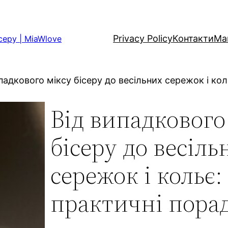
Privacy Policy
Контакти
Ма
серу | MiaWlove
падкового міксу бісеру до весільних сережок і кол
Від випадкового
бісеру до весіль
сережок і кольє:
практичні порад