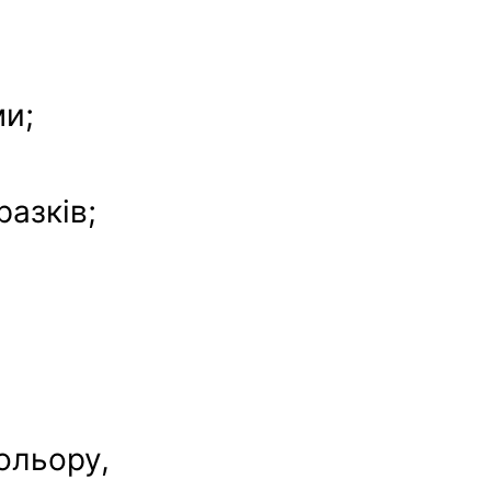
ми;
разків;
кольору,