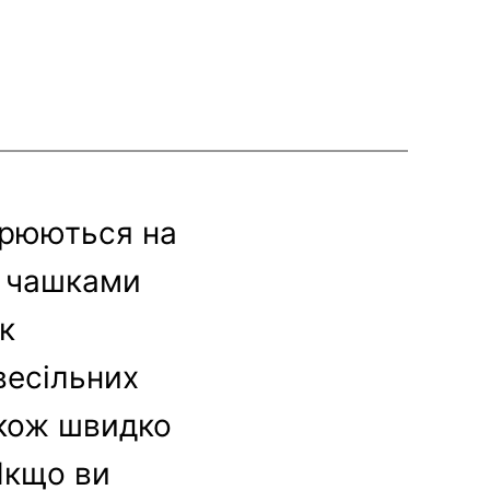
ворюються на
іж чашками
к
весільних
акож швидко
 Якщо ви