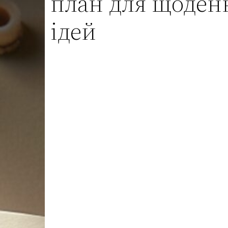
план для щоден
ідей