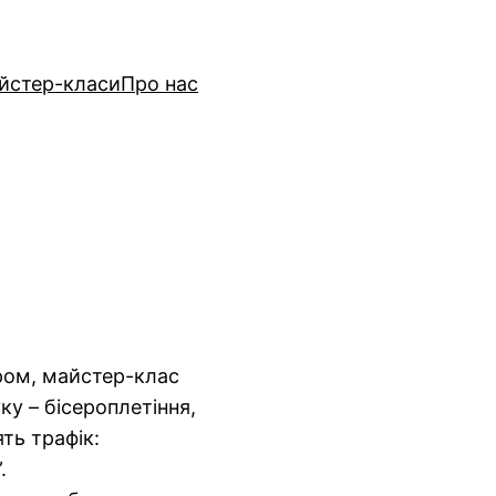
йстер-класи
Про нас
ером, майстер-клас
ку – бісероплетіння,
ть трафік:
.