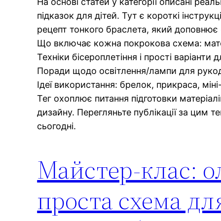
На основі статей у категорії описані реаль
підказок для дітей. Тут є короткі інструк
рецепт тонкого браслета, який доповнює 
Що включає кожна покрокова схема: мате
Техніки бісероплетіння і прості варіанти д
Поради щодо освітлення/лампи для рукоді
Ідеї використання: брелок, прикраса, мін
Тег охоплює питання підготовки матеріалів
дизайну. Перегляньте публікації за цим т
сьогодні.
Майстер-клас: ол
проста схема для