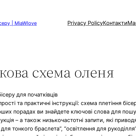
Privacy Policy
Контакти
Ма
серу | MiaWlove
кова схема оленя
ісеру для початківців
рості та практичні інструкції: схема плетіння біс
ерших порадах ви знайдете ключові слова для пошу
укція – а також низькочастотні запити, які приводя
я для тонкого браслета”, “освітлення для рукоділля”