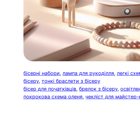
бісерні набори
, 
лампа для рукоділля
, 
легкі схе
бісеру
, 
тонкі браслети з бісеру
бісер для початківців
, 
брелок з бісеру
, 
освітле
покрокова схема оленя
, 
чекліст для майстер-