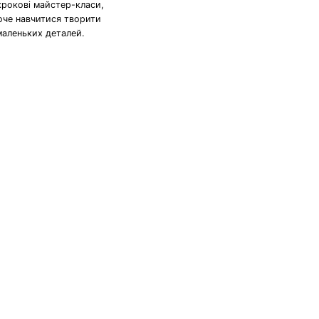
крокові майстер-класи,
хоче навчитися творити
маленьких деталей.