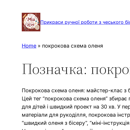
Перейти
до
Прикраси ручної роботи з чеського бі
вмісту
Home
»
покрокова схема оленя
Позначка:
покро
Покрокова схема оленя: майстер-клас з б
Цей тег “покрокова схема оленя” збирає п
для дітей і швидкий проект на 30 хв. У п
матеріали для рукоділля, покрокова інстр
“швидкий оленя з бісеру”, “міні-інструкці