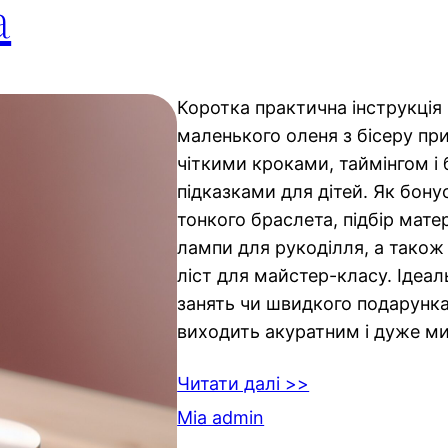
а
Коротка практична інструкція
маленького оленя з бісеру при
чіткими кроками, таймінгом і
підказками для дітей. Як бонус
тонкого браслета, підбір мате
лампи для рукоділля, а також
ліст для майстер-класу. Ідеал
занять чи швидкого подарунка
виходить акуратним і дуже м
Читати далі >>
Mia admin