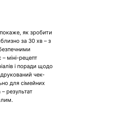
 покаже, як зробити
близно за 30 хв – з
 безпечними
 – міні-рецепт
ріалів і поради щодо
 друкований чек-
ьно для сімейних
 – результат
илим.