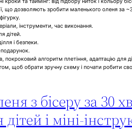
ні кроки та таймінг: від підбору ниток і кольору б
ції, що дозволяють зробити маленького оленя за ~30
фігурку.
ріали, інструменти, час виконання.
ля дітей.
лля і безпеки.
і-подарунок.
, покроковий алгоритм плетіння, адаптацію для діт
егом, щоб обрати зручну схему і почати робити св
еня з бісеру за 30 хв
 дітей і міні-інстру