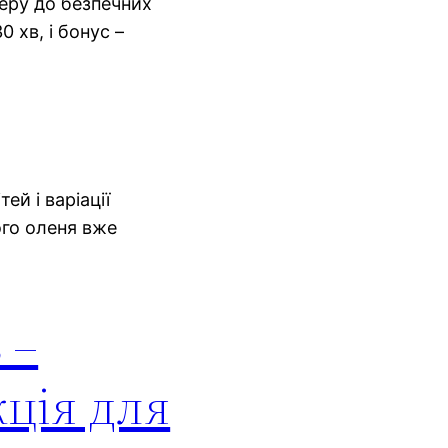
ісеру до безпечних
 хв, і бонус –
ей і варіації
ого оленя вже
 –
кція для