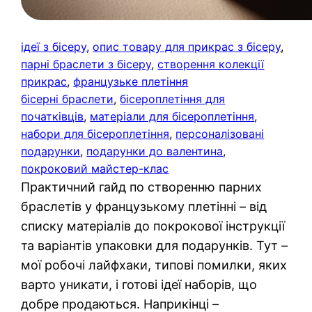
ідеї з бісеру
, 
опис товару для прикрас з бісеру
, 
парні браслети з бісеру
, 
створення колекції
прикрас
, 
французьке плетіння
бісерні браслети
, 
бісероплетіння для
початківців
, 
матеріали для бісероплетіння
, 
набори для бісероплетіння
, 
персоналізовані
подарунки
, 
подарунки до валентина
, 
покроковий майстер-клас
Практичний гайд по створенню парних
браслетів у французькому плетінні – від
списку матеріалів до покрокової інструкції
та варіантів упаковки для подарунків. Тут –
мої робочі лайфхаки, типові помилки, яких
варто уникати, і готові ідеї наборів, що
добре продаються. Наприкінці –