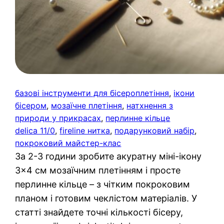
базові інструменти для бісероплетіння
, 
ікони
бісером
, 
мозаїчне плетіння
, 
натхнення з
природи у прикрасах
, 
перлинне кільце
delica 11/0
, 
fireline нитка
, 
подарунковий набір
, 
покроковий майстер-клас
За 2-3 години зробите акуратну міні-ікону
3×4 см мозаїчним плетінням і просте
перлинне кільце – з чітким покроковим
планом і готовим чеклістом матеріалів. У
статті знайдете точні кількості бісеру,