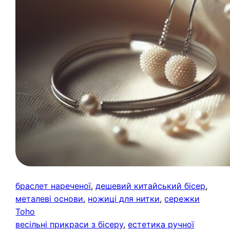
браслет нареченої
, 
дешевий китайський бісер
, 
металеві основи
, 
ножиці для нитки
, 
сережки
Toho
весільні прикраси з бісеру
, 
естетика ручної