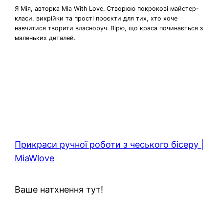
Я Мія, авторка Mia With Love. Створюю покрокові майстер-
класи, викрійки та прості проєкти для тих, хто хоче
навчитися творити власноруч. Вірю, що краса починається з
маленьких деталей.
Прикраси ручної роботи з чеського бісеру |
MiaWlove
Ваше натхнення тут!