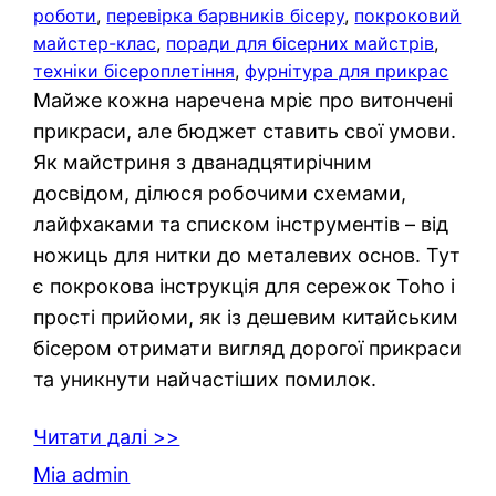
роботи
, 
перевірка барвників бісеру
, 
покроковий
майстер-клас
, 
поради для бісерних майстрів
, 
техніки бісероплетіння
, 
фурнітура для прикрас
Майже кожна наречена мріє про витончені
прикраси, але бюджет ставить свої умови.
Як майстриня з дванадцятирічним
досвідом, ділюся робочими схемами,
лайфхаками та списком інструментів – від
ножиць для нитки до металевих основ. Тут
є покрокова інструкція для сережок Toho і
прості прийоми, як із дешевим китайським
бісером отримати вигляд дорогої прикраси
та уникнути найчастіших помилок.
Читати далі >>
Mia admin