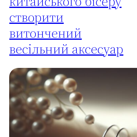
китайського бісеру
створити
витончений
весільний аксесуар