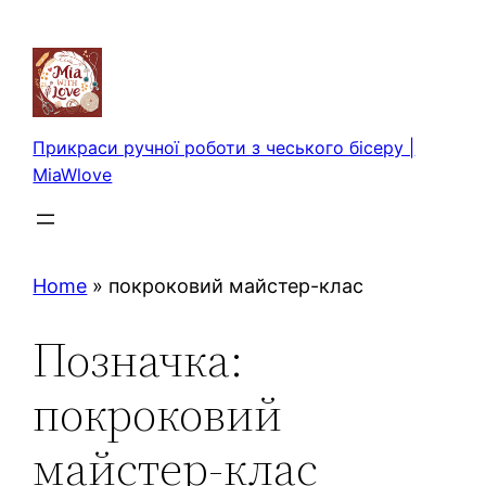
Перейти
до
вмісту
Прикраси ручної роботи з чеського бісеру |
MiaWlove
Home
»
покроковий майстер-клас
Позначка:
покроковий
майстер-клас