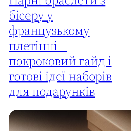
бісеру у
французькому
плетінні –
покроковий гайд і
готові ідеї наборів
для подарунків