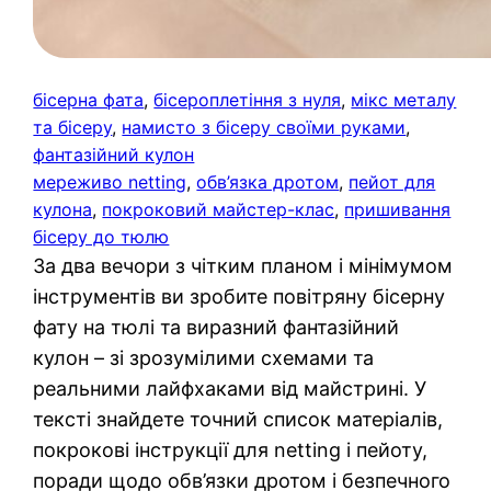
бісерна фата
, 
бісероплетіння з нуля
, 
мікс металу
та бісеру
, 
намисто з бісеру своїми руками
, 
фантазійний кулон
мереживо netting
, 
обв’язка дротом
, 
пейот для
кулона
, 
покроковий майстер-клас
, 
пришивання
бісеру до тюлю
За два вечори з чітким планом і мінімумом
інструментів ви зробите повітряну бісерну
фату на тюлі та виразний фантазійний
кулон – зі зрозумілими схемами та
реальними лайфхаками від майстрині. У
тексті знайдете точний список матеріалів,
покрокові інструкції для netting і пейоту,
поради щодо обв’язки дротом і безпечного