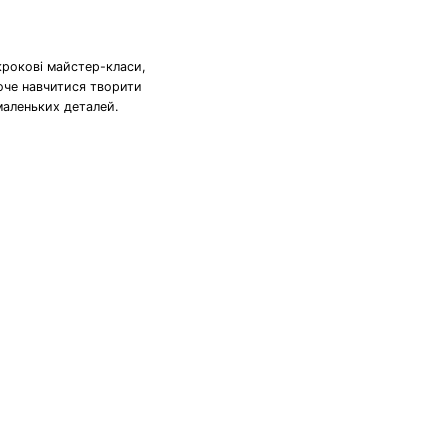
крокові майстер-класи,
хоче навчитися творити
маленьких деталей.