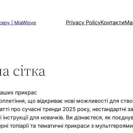
Privacy Policy
Контакти
Ма
серу | MiaWlove
а сітка
 ваших прикрас
ероплетіння, що відкриває нові можливості для ств
статті про сучасні тренди 2025 року, нестандартні з
 інструкції для новачків. Ви дізнаєтеся, як поєдну
ні топіарії та тематичні прикраси з мультгероями