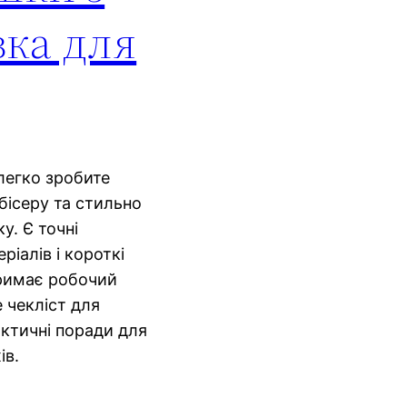
вка для
легко зробите
бісеру та стильно
у. Є точні
ріалів і короткі
тримає робочий
е чекліст для
актичні поради для
ів.