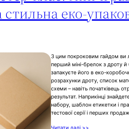
а стильна еко-упако
З цим покроковим гайдом ви 
перший міні-брелок з дроту й 
запакуєте його в еко-коробочк
розрахунки дроту, список мате
схеми – навіть початківець о
результат. Наприкінці знайдет
набору, шаблон етикетки і пр
тестової серії і перших продаж
Читати далі >>