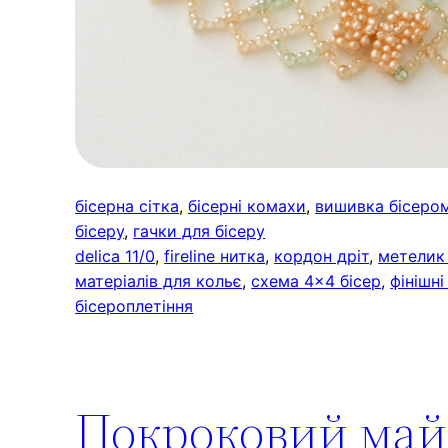
бісерна сітка
, 
бісерні комахи
, 
вишивка бісеро
бісеру
, 
гачки для бісеру
delica 11/0
, 
fireline нитка
, 
кордон дріт
, 
метелик 
матеріалів для кольє
, 
схема 4×4 бісер
, 
фінішні
бісероплетіння
Покроковий майс