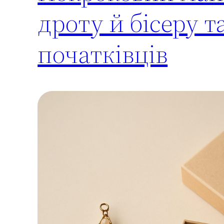
дроту й бісеру т
початківців