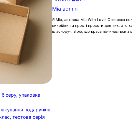
Mia admin
Я Мія, авторка Mia With Love. Створюю по
викрійки та прості проєкти для тих, хто 
власноруч. Вірю, що краса починається з 
 бісеру
, 
упаковка
пакування подарунків
, 
клас
, 
тестова серія