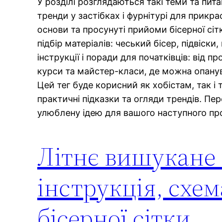
У розділі розглядаються такі теми та пита
тренди у застібках і фурнітурі для прикра
основи та просунуті прийоми бісерної сіт
підбір матеріалів: чеський бісер, підвіски
інструкції і поради для початківців: від 
курси та майстер-класи, де можна опанува
Цей тег буде корисний як хобістам, так і 
практичні підказки та огляди трендів. Пе
улюблену ідею для вашого наступного пр
Літнє вишукане к
інструкція, схе
бісерної сітки