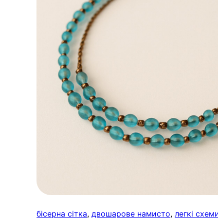
бісерна сітка
, 
двошарове намисто
, 
легкі схем