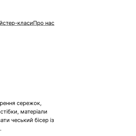
йстер-класи
Про нас
орення сережок,
астібки, матеріали
вати чеський бісер із
.