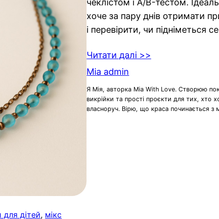
чеклістом і A/B-тестом. Ідеаль
хоче за пару днів отримати п
і перевірити, чи підніметься с
Читати далі >>
Mia admin
Я Мія, авторка Mia With Love. Створюю по
викрійки та прості проєкти для тих, хто 
власноруч. Вірю, що краса починається з 
и для дітей
, 
мікс