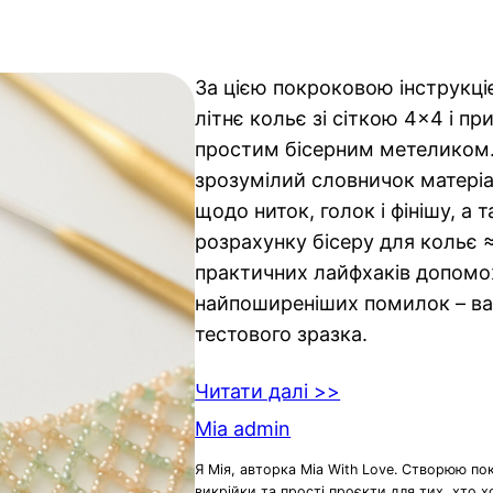
За цією покроковою інструкці
літнє кольє зі сіткою 4×4 і пр
простим бісерним метеликом.
зрозумілий словничок матеріал
щодо ниток, голок і фінішу, а
розрахунку бісеру для кольє 
практичних лайфхаків допомо
найпоширеніших помилок – ва
тестового зразка.
Читати далі >>
Mia admin
Я Мія, авторка Mia With Love. Створюю по
викрійки та прості проєкти для тих, хто 