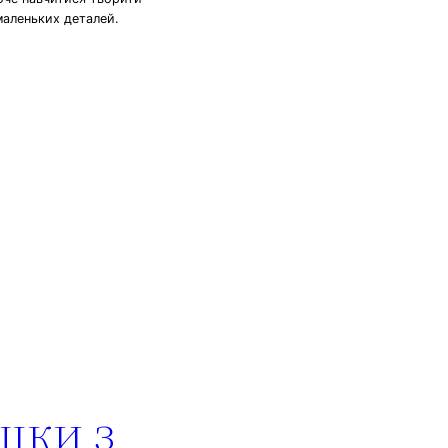
маленьких деталей.
шки з