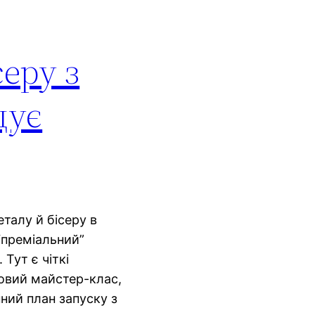
серу з
щує
еталу й бісеру в
 “преміальний”
 Тут є чіткі
овий майстер-клас,
нний план запуску з