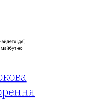
айдете ідеї,
ти майбутню
окова
ворення