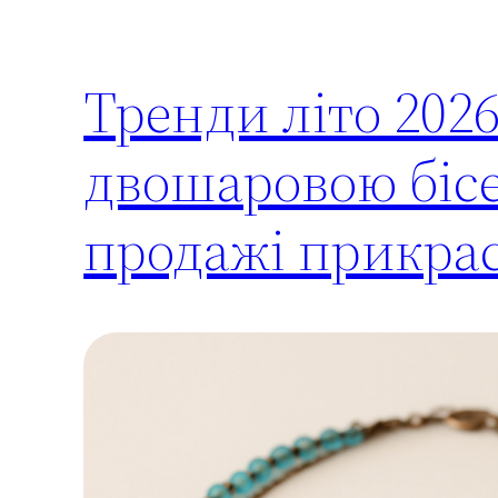
Тренди літо 2026:
двошаровою біс
продажі прикра