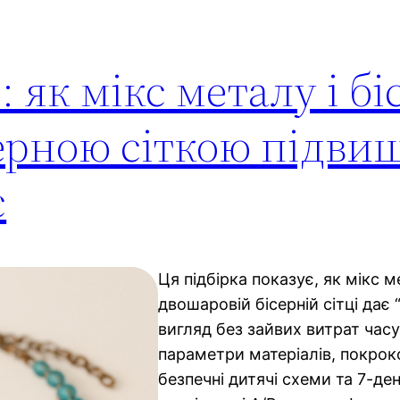
 як мікс металу і бі
ерною сіткою підви
с
Ця підбірка показує, як мікс м
двошаровій бісерній сітці дає
вигляд без зайвих витрат часу.
параметри матеріалів, покрок
безпечні дитячі схеми та 7-де