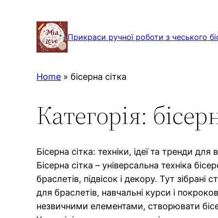
Перейти
до
Прикраси ручної роботи з чеського бі
вмісту
Home
»
бісерна сітка
Категорія:
бісерн
Бісерна сітка: техніки, ідеї та тренди для
Бісерна сітка – універсальна техніка біс
браслетів, підвісок і декору. Тут зібрані 
для браслетів, навчальні курси і покрокові
незвичними елементами, створювати бісер