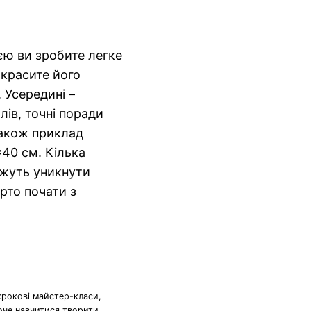
єю ви зробите легке
икрасите його
 Усередині –
ів, точні поради
 також приклад
≈40 см. Кілька
жуть уникнути
рто почати з
крокові майстер-класи,
хоче навчитися творити