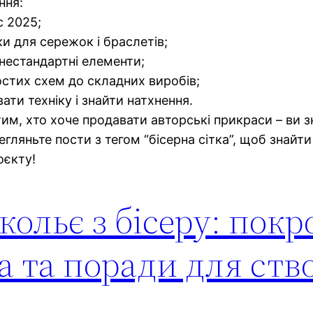
ння:
с 2025;
ки для сережок і браслетів;
, нестандартні елементи;
простих схем до складних виробів;
ти техніку і знайти натхнення.
тим, хто хоче продавати авторські прикраси – ви зн
регляньте пости з тегом “бісерна сітка”, щоб знай
оєкту!
ольє з бісеру: покр
ма та поради для ст