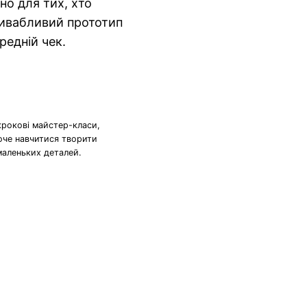
но для тих, хто
ривабливий прототип
ередній чек.
крокові майстер-класи,
хоче навчитися творити
маленьких деталей.