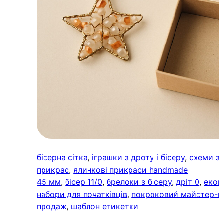
бісерна сітка
, 
іграшки з дроту і бісеру
, 
схеми з
прикрас
, 
ялинкові прикраси handmade
45 мм
, 
бісер 11/0
, 
брелоки з бісеру
, 
дріт 0
, 
еко
набори для початківців
, 
покроковий майстер-
продаж
, 
шаблон етикетки