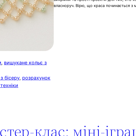
власноруч. Вірю, що краса починається з 
м
, 
вишукане кольє з
з бісеру
, 
розрахунок
 техніки
тер-клас: міні-ігра