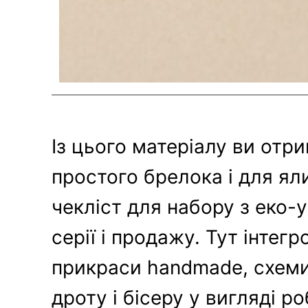
Із цього матеріалу ви отр
простого брелока і для яли
чекліст для набору з еко-
серії і продажу. Тут інтегр
прикраси handmade, схеми 
дроту і бісеру у вигляді ро