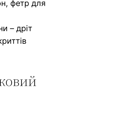
н, фетр для
и – дріт
криттів
оковий