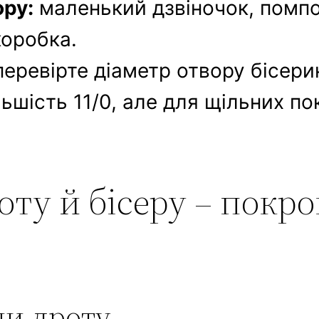
ору:
маленький дзвіночок, помпо
коробка.
еревірте діаметр отвору бісерин
ьшість 11/0, але для щільних по
оту й бісеру – покр
ни дроту