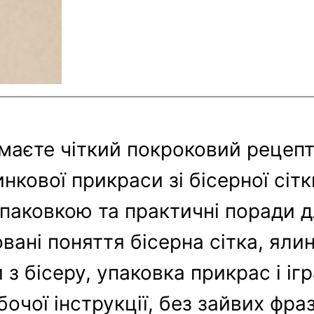
имаєте чіткий покроковий рецеп
нкової прикраси зі бісерної сітк
упаковкою та практичні поради д
овані поняття бісерна сітка, яли
з бісеру, упаковка прикрас і іг
бочої інструкції, без зайвих фраз