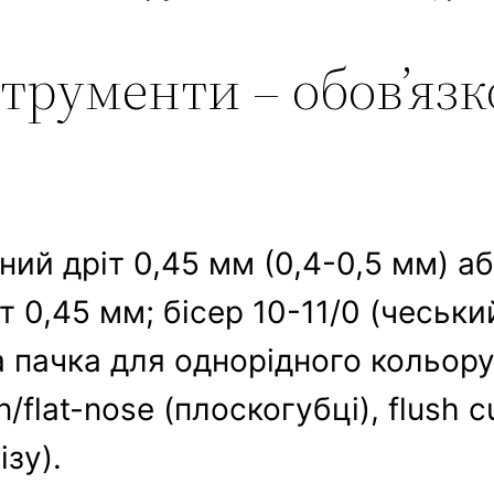
трументи – обов’язко
ний дріт 0,45 мм (0,4-0,5 мм) а
 0,45 мм; бісер 10-11/0 (чеськи
 пачка для однорідного кольору)
/flat-nose (плоскогубці), flush c
ізу).