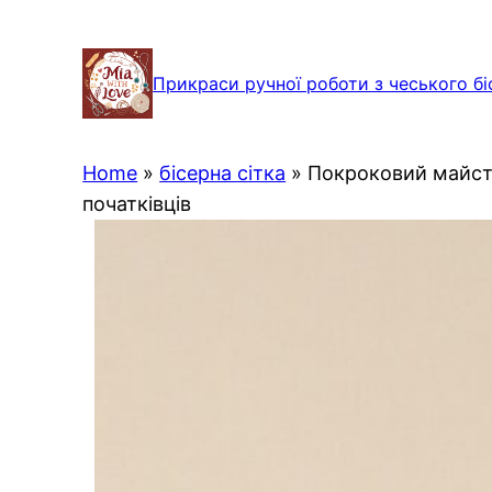
Перейти
до
Прикраси ручної роботи з чеського бі
вмісту
Home
»
бісерна сітка
»
Покроковий майсте
початківців