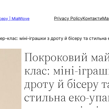
Privacy Policy
Контакти
Ма
серу | MiaWlove
р-клас: міні-іграшки з дроту й бісеру та стильна
Покроковий май
клас: міні-іграш
дроту й бісеру т
стильна еко-упа