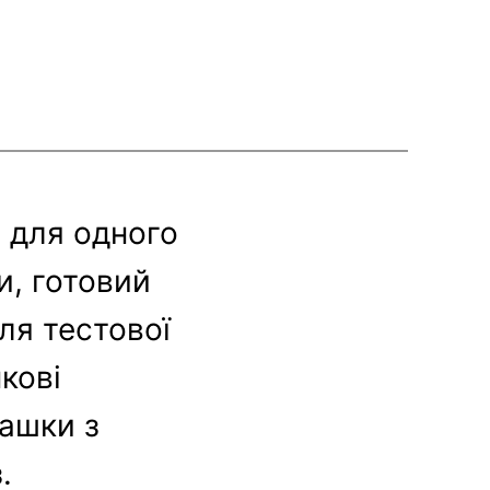
т для одного
и, готовий
ля тестової
нкові
рашки з
.