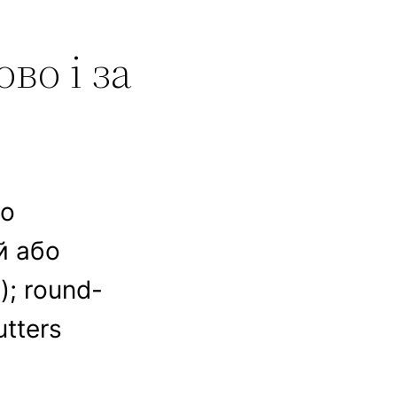
во і за
бо
й або
; round-
utters