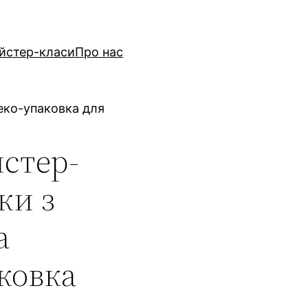
йстер-класи
Про нас
 еко-упаковка для
стер-
ки з
а
ковка