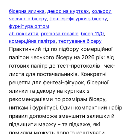
бісерна ялинка
, 
декор на куртках
, 
кольори
чеського бісеру
, 
фентезі-фігурки з бісеру
, 
фурнітура оптом
ab покриття
, 
preciosa rocaille
, 
бісер 11/0
, 
комерційна палітра
, 
тестування бісеру
Практичний гід по підбору комерційної
палітри чеського бісеру на 2026 рік: від
готових палітр до тест-протоколів і чек-
листа для постачальників. Конкретні
рецепти для фентезі-фігурок, бісерної
ялинки та декору на куртках з
рекомендаціями по розмірам бісеру,
ниткам і фурнітурі. Один компактний набір
правил допоможе зменшити залишки й
підвищити маржу – та підкаже, які
помилки можуть дорого коштувати.