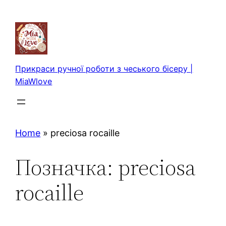
Перейти
до
вмісту
Прикраси ручної роботи з чеського бісеру |
MiaWlove
Home
»
preciosa rocaille
Позначка:
preciosa
rocaille