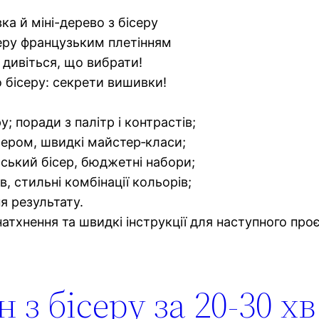
ка й міні-дерево з бісеру
серу французьким плетінням
: дивіться, що вибрати!
 бісеру: секрети вишивки!
у; поради з палітр і контрастів;
ісером, швидкі майстер‑класи;
айський бісер, бюджетні набори;
в, стильні комбінації кольорів;
я результату.
натхнення та швидкі інструкції для наступного про
з бісеру за 20-30 хв