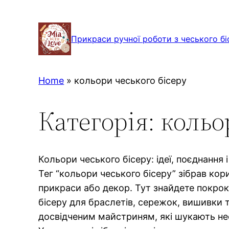
Перейти
до
Прикраси ручної роботи з чеського бі
вмісту
Home
»
кольори чеського бісеру
Категорія:
кольо
Кольори чеського бісеру: ідеї, поєднання 
Тег “кольори чеського бісеру” зібрав кори
прикраси або декор. Тут знайдете покрок
бісеру для браслетів, сережок, вишивки та
досвідченим майстриням, які шукають нес