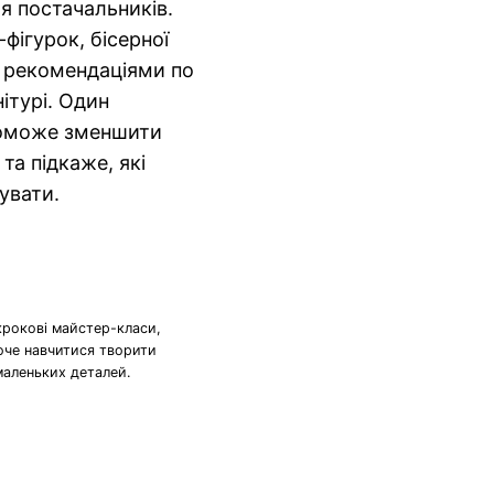
ля постачальників.
фігурок, бісерної
з рекомендаціями по
ітурі. Один
поможе зменшити
та підкаже, які
увати.
крокові майстер-класи,
хоче навчитися творити
маленьких деталей.