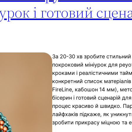
урок і готовий сцен
За 20-30 хв зробите стильний 
покроковий мініурок для peyo
кроками і реалістичними таймі
конкретний список матеріалів 
FireLine, кабошон 14 мм), мет
бісерин і готовий сценарій для
процес красиво й швидко. Пар
лайфхаків підкаже, як уникну
зробити прикрасу міцною та 