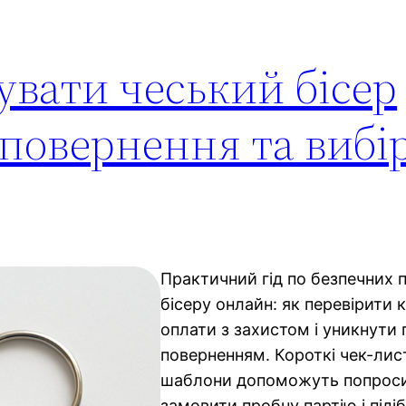
увати чеський бісер
 повернення та вибі
Практичний гід по безпечних 
бісеру онлайн: як перевірити к
оплати з захистом і уникнути
поверненням. Короткі чек-лист
шаблони допоможуть попроси
замовити пробну партію і піді