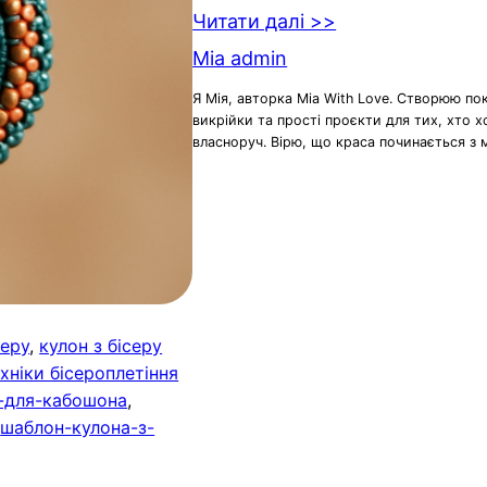
Читати далі >>
Mia admin
Я Мія, авторка Mia With Love. Створюю по
викрійки та прості проєкти для тих, хто 
власноруч. Вірю, що краса починається з 
серу
, 
кулон з бісеру
хніки бісероплетіння
н-для-кабошона
, 
 
шаблон-кулона-з-