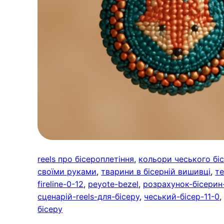
reels про бісероплетіння
, 
кольори чеського бі
своїми руками
, 
тварини в бісерній вишивці
, 
те
fireline-0-12
, 
peyote-bezel
, 
розрахунок-бісери
сценарій-reels-для-бісеру
, 
чеський-бісер-11-0
,
бісеру