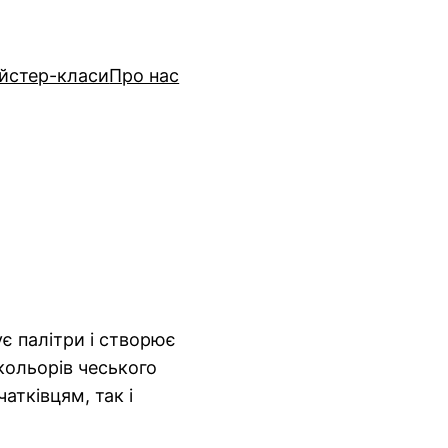
йстер-класи
Про нас
ує палітри і створює
кольорів чеського
атківцям, так і