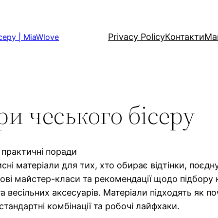
Privacy Policy
Контакти
Ма
серу | MiaWlove
ри чеського бісеру
і практичні поради
сні матеріали для тих, хто обирає відтінки, поєдн
ові майстер-класи та рекомендації щодо підбору 
 весільних аксесуарів. Матеріали підходять як поч
тандартні комбінації та робочі лайфхаки.