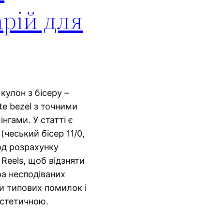
арій для
кулон з бісеру –
te bezel з точними
нгами. У статті є
(чеський бісер 11/0,
од розрахунку
 Reels, щоб відзняти
а несподіваних
ти типових помилок і
естетичною.