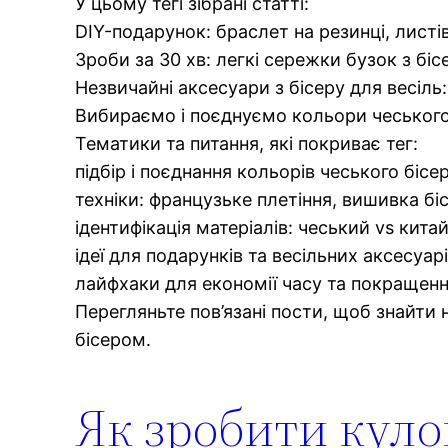
У цьому тегі зібрані статті:
DIY-подарунок: браслет на резинці, листів
Зроби за 30 хв: легкі сережки бузок з бі
Незвичайні аксесуари з бісеру для весіль
Вибираємо і поєднуємо кольори чеського
Тематики та питання, які покриває тег:
підбір і поєднання кольорів чеського бісер
техніки: французьке плетіння, вишивка б
ідентифікація матеріалів: чеський vs кит
ідеї для подарунків та весільних аксесуарі
лайфхаки для економії часу та покращенн
Перегляньте пов’язані пости, щоб знайти 
бісером.
Як зробити кулон 