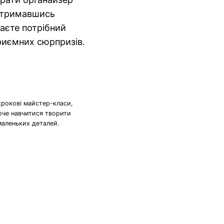
отримавшись
маєте потрібний
приємних сюрпризів.
крокові майстер-класи,
хоче навчитися творити
маленьких деталей.