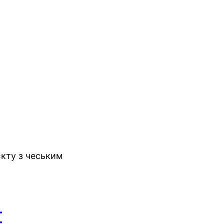
єкту з чеським
: