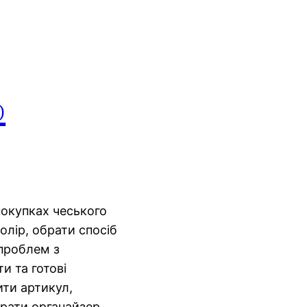
р
покупках чеського
олір, обрати спосіб
 проблем з
и та готові
ти артикул,
брати органайзер