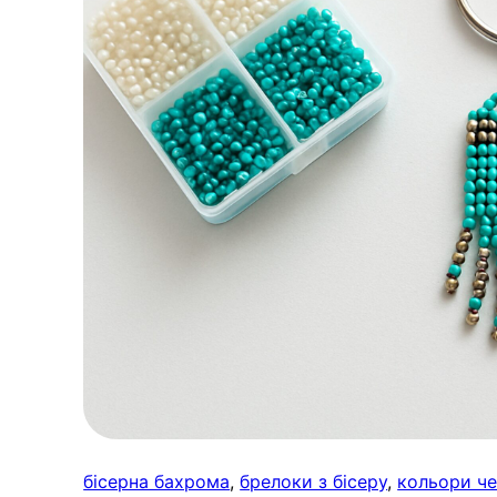
бісерна бахрома
, 
брелоки з бісеру
, 
кольори че