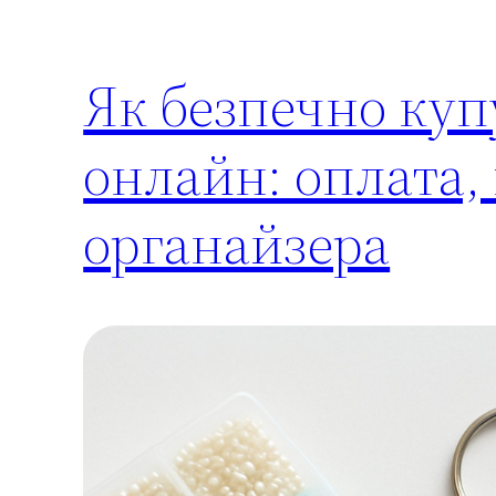
Як безпечно куп
онлайн: оплата,
органайзера