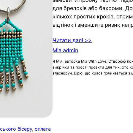
для брелоків або бахроми. Д
кількох простих кроків, отри
відтінок і зменшите ризик не
Читати далі >>
Mia admin
Я Мія, авторка Mia With Love. Створюю по
викрійки та прості проєкти для тих, хто 
власноруч. Вірю, що краса починається з 
ського бісеру
, 
оплата