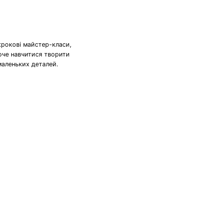
крокові майстер-класи,
хоче навчитися творити
маленьких деталей.