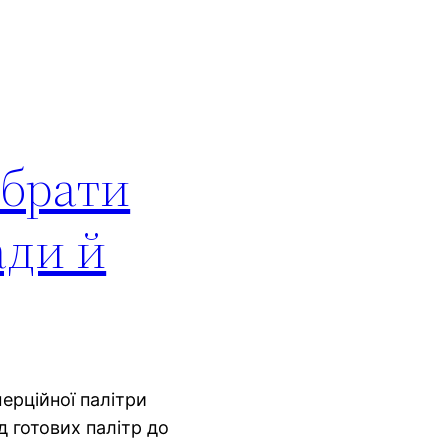
ібрати
ади й
ерційної палітри
ід готових палітр до