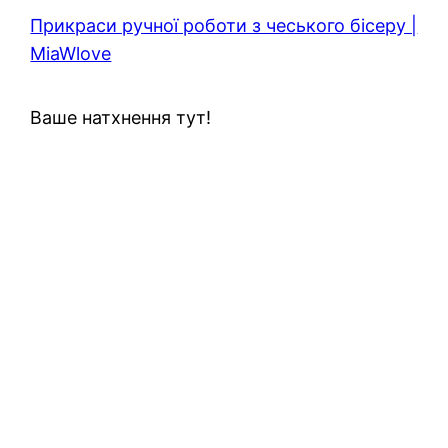
Прикраси ручної роботи з чеського бісеру |
MiaWlove
Ваше натхнення тут!