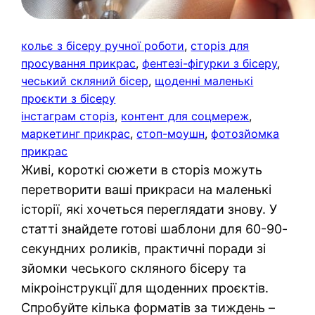
кольє з бісеру ручної роботи
, 
сторіз для
просування прикрас
, 
фентезі-фігурки з бісеру
, 
чеський скляний бісер
, 
щоденні маленькі
проєкти з бісеру
інстаграм сторіз
, 
контент для соцмереж
, 
маркетинг прикрас
, 
стоп-моушн
, 
фотозйомка
прикрас
Живі, короткі сюжети в сторіз можуть
перетворити ваші прикраси на маленькі
історії, які хочеться переглядати знову. У
статті знайдете готові шаблони для 60-90-
секундних роликів, практичні поради зі
зйомки чеського скляного бісеру та
мікроінструкції для щоденних проєктів.
Спробуйте кілька форматів за тиждень –