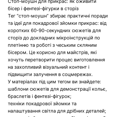
Стоп-моушн для прикрас: як оживити
бісер і фентезі-фігурки в сторіз
Тег “стоп-моушн” збирає практичні поради
та ідеї для покадрової зйомки прикрас: від
коротких 60-90-секундних сюжетів для
сторіз до докладних мікроінструкцій по
плетінню та роботі з чеським скляним
бісером. Це корисно для майстрів, які
хочуть перетворити процес виготовлення
на захопливий візуальний контент і
підвищити залучення в соцмережах.
У матеріалах під цим тегом ви знайдете:
шаблони сюжетів для демонстрації кольє,
браслетів і фентезі-фігурок;
техніки покадрової зйомки та
налаштування світла для дрібних деталей;