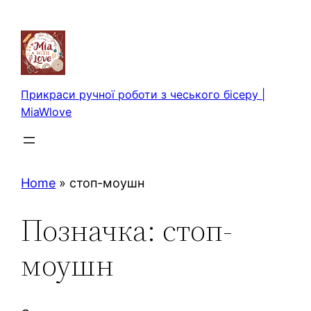
Перейти
до
вмісту
Прикраси ручної роботи з чеського бісеру |
MiaWlove
Home
»
стоп-моушн
Позначка:
стоп-
моушн