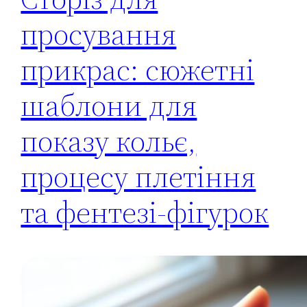
просування
прикрас: сюжетні
шаблони для
показу кольє,
процесу плетіння
та фентезі-фігурок