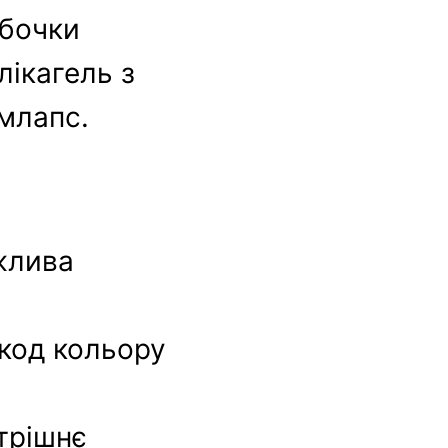
убочки
лікагель з
ймлапс.
ажлива
 код кольору
утрішнє