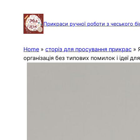
Перейти
до
Прикраси ручної роботи з чеського бі
вмісту
Home
»
сторіз для просування прикрас
»
організація без типових помилок і ідеї для