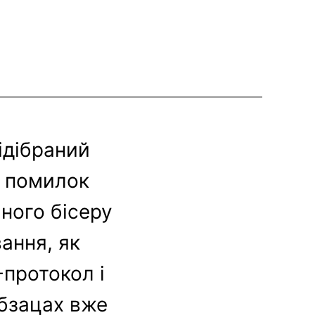
ідібраний
х помилок
чного бісеру
ання, як
-протокол і
абзацах вже