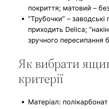
покриття; матовий – бе
“Трубочки” – заводські 
приходить Delica; “нак
зручного пересипання б
Як вибрати ящик
критерії
Матеріал: полікарбонат 