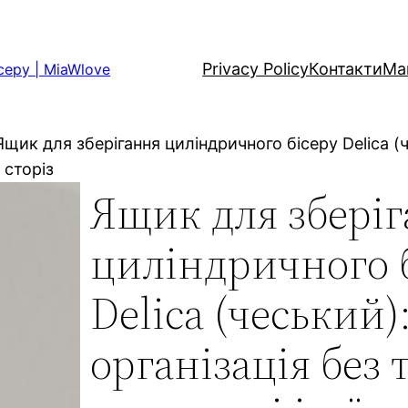
Privacy Policy
Контакти
Ма
серу | MiaWlove
Ящик для зберігання циліндричного бісеру Delica (ч
 сторіз
Ящик для збері
циліндричного 
Delica (чеський):
організація без