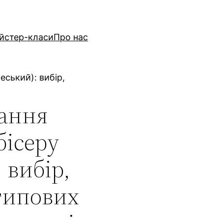
йстер-класи
Про нас
еський): вибір,
гання
бісеру
 вибір,
 типових