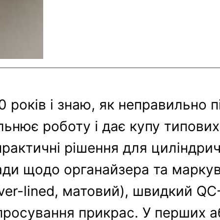
 років і знаю, як неправильно п
льнює роботу і дає купу типови
– практичні рішення для циліндри
оради щодо органайзера та маркув
ver-lined, матовий), швидкий QC
я просування прикрас. У перших 