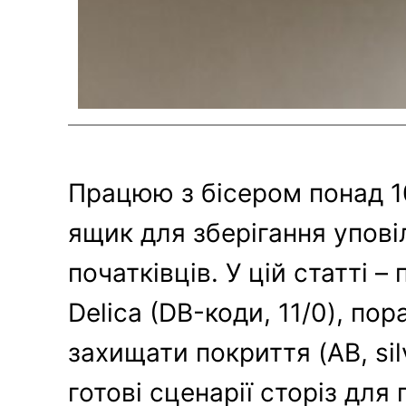
Працюю з бісером понад 10
ящик для зберігання упові
початківців. У цій статті 
Delica (DB-коди, 11/0), п
захищати покриття (AB, sil
готові сценарії сторіз дл