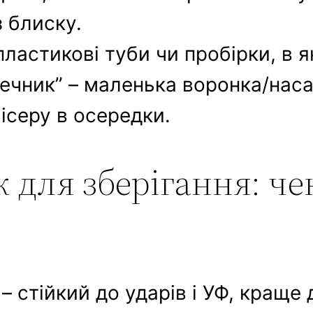
з блиску.
пластикові туби чи пробірки, в 
інечник” – маленька воронка/нас
ісеру в осередки.
 для зберігання: че
– стійкий до ударів і УФ, краще д