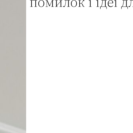
помилок і ідеї д