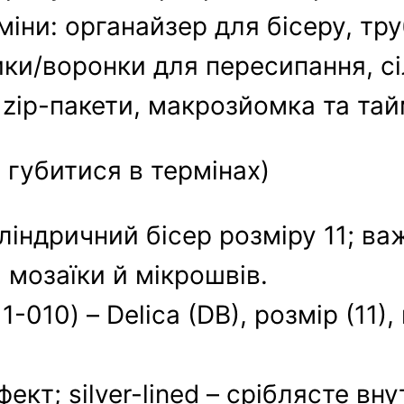
міни: органайзер для бісеру, тр
ики/воронки для пересипання, сі
 zip-пакети, макрозйомка та та
 губитися в термінах)
иліндричний бісер розміру 11; в
 мозаїки й мікрошвів.
-010) – Delica (DB), розмір (11),
ект; silver-lined – сріблясте вн