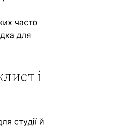
яких часто
адка для
клист і
ля студії й