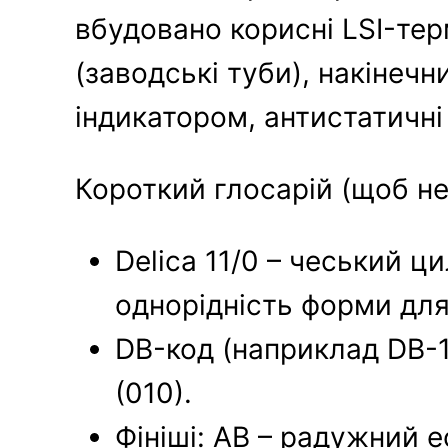
вбудовано корисні LSI-тер
(заводські туби), накінечн
індикатором, антистатичні
Короткий глосарій (щоб не
Delica 11/0 – чеський ц
однорідність форми для
DB-код (наприклад DB-11
(010).
Фініші: AB – радужний еф