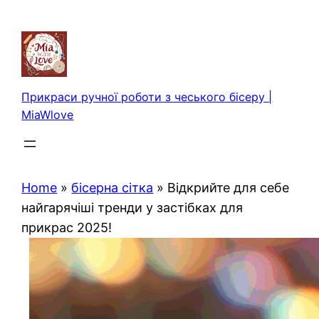
Перейти
до
вмісту
Прикраси ручної роботи з чеського бісеру |
MiaWlove
Home
»
бісерна сітка
»
Відкрийте для себе
найгарячіші тренди у застібках для
прикрас 2025!