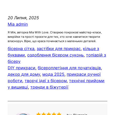
20 Липня, 2025
Mia admin
Я Мія, авторка Mia With Love. Створюю покрокові майстер-класи,
викрійки та прості проєкти для тих, хто хоче навчитися творити
власноруч. Вірю, що краса починається з маленьких деталей.
бісерна сітка
, 
застібки для прикрас
, 
кільце з
буквами
, 
оздоблення бісером суконь
, 
топіарій з
бісеру
DIY прикраси
, 
бісероплетіння для початківців
, 
декор для дому
, 
мода 2025
, 
прикраси ручної
роботи
, 
творчі ідеї з бісером
, 
технічні прийоми
у вишивці
, 
тренди в біжутерії