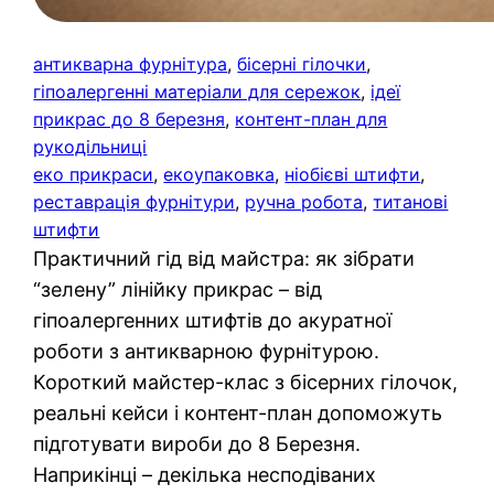
антикварна фурнітура
, 
бісерні гілочки
, 
гіпоалергенні матеріали для сережок
, 
ідеї
прикрас до 8 березня
, 
контент-план для
рукодільниці
еко прикраси
, 
екоупаковка
, 
ніобієві штифти
, 
реставрація фурнітури
, 
ручна робота
, 
титанові
штифти
Практичний гід від майстра: як зібрати
“зелену” лінійку прикрас – від
гіпоалергенних штифтів до акуратної
роботи з антикварною фурнітурою.
Короткий майстер-клас з бісерних гілочок,
реальні кейси і контент-план допоможуть
підготувати вироби до 8 Березня.
Наприкінці – декілька несподіваних