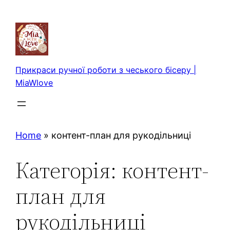
Перейти
до
вмісту
Прикраси ручної роботи з чеського бісеру |
MiaWlove
Home
»
контент-план для рукодільниці
Категорія:
контент-
план для
рукодільниці