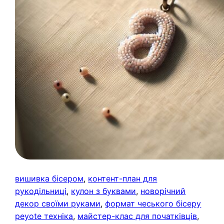
вишивка бісером
, 
контент-план для
рукодільниці
, 
кулон з буквами
, 
новорічний
декор своїми руками
, 
формат чеського бісеру
peyote техніка
, 
майстер-клас для початківців
, 