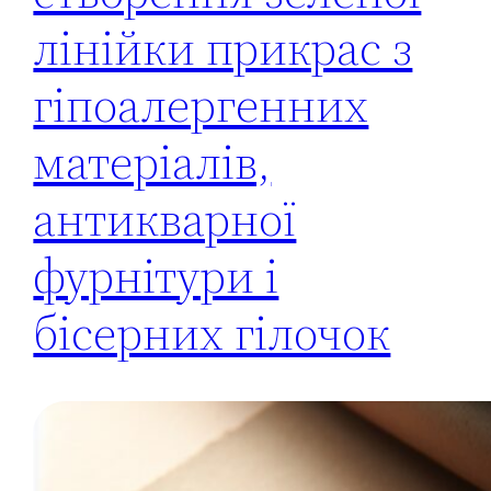
лінійки прикрас з
гіпоалергенних
матеріалів,
антикварної
фурнітури і
бісерних гілочок