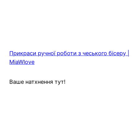
Прикраси ручної роботи з чеського бісеру |
MiaWlove
Ваше натхнення тут!