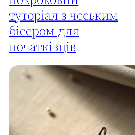
туторіал з чеським
бісером для
початківців