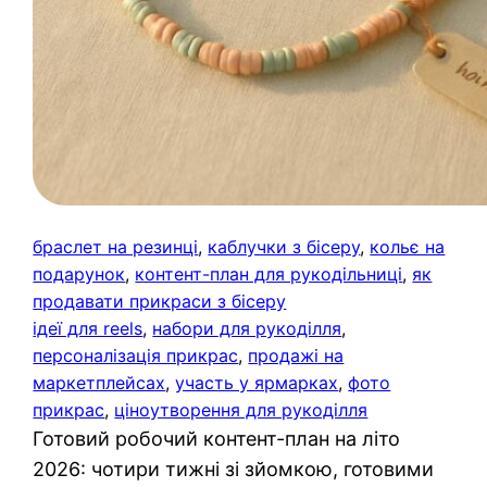
браслет на резинці
, 
каблучки з бісеру
, 
кольє на
подарунок
, 
контент-план для рукодільниці
, 
як
продавати прикраси з бісеру
ідеї для reels
, 
набори для рукоділля
, 
персоналізація прикрас
, 
продажі на
маркетплейсах
, 
участь у ярмарках
, 
фото
прикрас
, 
ціноутворення для рукоділля
Готовий робочий контент-план на літо
2026: чотири тижні зі зйомкою, готовими