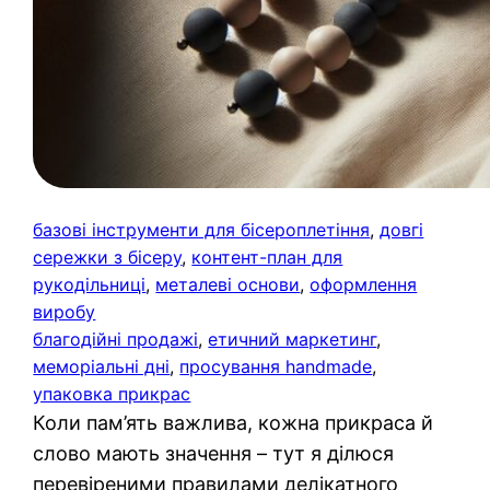
базові інструменти для бісероплетіння
, 
довгі
сережки з бісеру
, 
контент-план для
рукодільниці
, 
металеві основи
, 
оформлення
виробу
благодійні продажі
, 
етичний маркетинг
, 
меморіальні дні
, 
просування handmade
, 
упаковка прикрас
Коли пам’ять важлива, кожна прикраса й
слово мають значення – тут я ділюся
перевіреними правилами делікатного