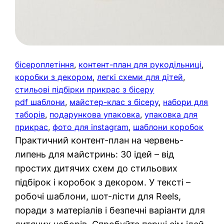
бісероплетіння
, 
контент-план для рукодільниці
, 
коробки з декором
, 
легкі схеми для дітей
, 
стильові підбірки прикрас з бісеру
pdf шаблони
, 
майстер-клас з бісеру
, 
набори для
таборів
, 
подарункова упаковка
, 
упаковка для
прикрас
, 
фото для instagram
, 
шаблони коробок
Практичний контент-план на червень-
липень для майстринь: 30 ідей – від
простих дитячих схем до стильових
підбірок і коробок з декором. У тексті –
робочі шаблони, шот-лісти для Reels,
поради з матеріалів і безпечні варіанти для